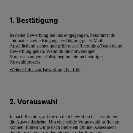
Dritten betrieben werden, damit wir Ihnen dort personalisierte W
können. Sie können Ihre Einwilligung speziell zur Nutzung der U
zusätzlich zur weiter unten erläuterten Möglichkeit, Ihre Einwilli
1. Bestätigung
widerrufen - jederzeit auch über
das Datenschutzportal von Utiq
(„consenthub“)
oder über „Anpassen“/„Nutzung der Telekommunik
Ist deine Bewerbung bei uns eingegangen, bekommst du
Utiq-Technologie für digitales Marketing“ am unteren Ende diese
automatisch eine Eingangsbestätigung per E-Mail.
(nur für die Lidl-Dienste) widerrufen. Weitere Informationen finde
Anschließend sichtet und prüft unser Recruiting-Team deine
Bewerbung genau. Wenn du die notwendigen
den
Datenschutzbestimmungen von Utiq
.
Voraussetzungen erfüllst, beginnt ein mehrstufiger
Durch einen Klick auf „Ablehnen“ können Sie nur den Einsatz n
Auswahlprozess.
Techniken zulassen. Durch einen Klick auf „Zustimmen“ stimmen 
Weitere Infos zur Bewerbung bei Lidl
Verarbeitungen zu sämtlichen vorgenannten Zwecken unter Einbi
genannten Partner zu. Weitere Informationen, auch zur Speicherd
und zu Ihrem Recht, Ihre Einwilligung jederzeit mit Wirkung für 
widerrufen, finden Sie in unseren
Datenschutzbestimmungen
.
Die
2. Vorauswahl
Sie hier.
Unter „Anpassen“ können Sie einzelne Verwendungszwe
zulassen; das gilt auch für die nachfolgend schlagwortartig bena
Funktionen im Rahmen des Einsatzes des IAB TCF für Werbung
Je nach Position, auf die du dich beworben hast, variieren
die Auswahlschritte. Um eine solide Vorauswahl treffen zu
Erfolgsmessung:
können, führen wir je nach Stelle ein Online-Assessment
Gewährleistung der Sicherheit, Verhinderung und Aufdeckung v
durch, machen ein Videointerview oder führen ein