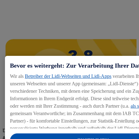
Bevor es weitergeht: Zur Verarbeitung Ihrer Da
Wir als
Betreiber der Lidl-Webseiten und Lidl-Apps
verarbeiten I
unseren Webseiten und unserer App (gemeinsam: „Lidl-Dienste“) 
verschiedener Techniken, mit denen eine Speicherung und ein Zug
Informationen in Ihrem Endgerät erfolgt. Diese sind teilweise te
oder werden mit Ihrer Zustimmung - auch durch Partner (u.a.
als 
gemeinsam Verantwortliche; im Zusammenhang mit dem IAB TC
Partner) - für komfortable Einstellungen, zur Statistik-Erstellung o
personalisierte Werbung innerhalb und außerhalb der Lidl-Dienst
Die Bewertungen von aktuellen und ehemaligen Mitarbeitern,
Datenverarbeitungen für personalisierte Werbung werden durchge
Azubis und externen Bewerbern haben uns zu einer Top