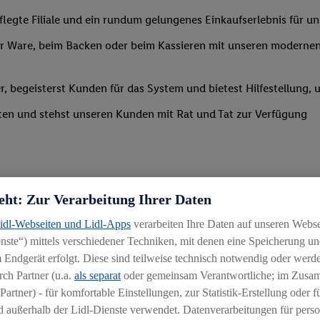
legte Filiale und ein rundum gelungenes Einkaufserlebnis für u
 Ware, beim Backen oder beim Kassieren mit unseren modernen 
r, begeisterst Kunden für das System und bietest Hilfestellung, 
ten und stehst unseren Kunden mit Rat und Tat zur Verfügung
eht: Zur Verarbeitung Ihrer Daten
Lidl-Webseiten und Lidl-Apps
verarbeiten Ihre Daten auf unseren Webs
ste“) mittels verschiedener Techniken, mit denen eine Speicherung und
 Endgerät erfolgt. Diese sind teilweise technisch notwendig oder werde
ch Partner (u.a.
als separat
oder gemeinsam Verantwortliche; im Zus
Partner) - für komfortable Einstellungen, zur Statistik-Erstellung oder fü
igkeit an wechselnde Aufgaben
 außerhalb der Lidl-Dienste verwendet. Datenverarbeitungen für perso