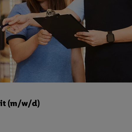
it (m/w/d)