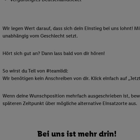
Ihnen personalisierte
auch Ihre in einen Ha
Zudem erlauben Sie u
Wir legen Wert darauf, dass sich dein Einstieg bei uns lohnt! M
Technologie in den Lid
unabhängig vom Geschlecht setzt.
Sie verfügbar ist. Wenn
Adresse und einer Kun
werden diese Kennung 
Hört sich gut an? Dann lass bald von dir hören!
Lidl-Diensten zu erfas
werden, die von Dritte
So wirst du Teil von #teamlidl:
können Ihre Einwilligu
Wir benötigen kein Anschreiben von dir. Klick einfach auf „Jetz
Möglichkeit, Ihre Einw
(„consenthub“)
oder üb
Wenn deine Wunschposition mehrfach ausgeschrieben ist, bewir
Marketing“ am unteren 
späteren Zeitpunkt über mögliche alternative Einsatzorte aus.
finden Sie in den
Date
Durch einen Klick auf
Klick auf „Zustimmen“
sämtlicher genannten P
Bei uns ist mehr drin!
Ihre Einwilligung jede