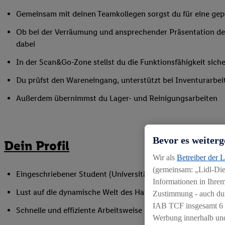
Gemeinsam mit deinen Teamkollegen sorgst du für eine gepf
Ob bei der Verräumung und ansprechender Präsentation der
dabei
In der Scan&Go-Zone stellst du die Funktionsfähigkeit siche
Du prüfst den Wareneingang, unterstützt bei Inventurarbei
Außerdem übernimmst du Lager- und Reinigungsarbeiten
Bevor es weiterg
Dein Profil
Wir als
Betreiber der 
(gemeinsam: „Lidl-Dien
Eingeschriebener Student (Universität oder Hochschule)
Informationen in Ihrem
Lust auf die dynamische Welt des Handels
Zustimmung - auch dur
IAB TCF insgesamt
6
Schnelle und effiziente Arbeitsweise sowie Anpassungsfäh
Werbung innerhalb und