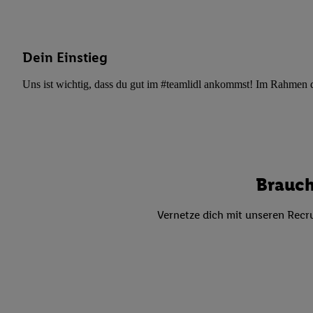
Datenschutzbestimmu
Verwendungszwecke ode
und Funktionen im Ra
Gewährleistung der Si
Dein Einstieg
Anzeige von Werbung u
Uns ist wichtig, dass du gut im #teamlidl ankommst! Im Rahmen dei
Verknüpfung verschiede
Messung des Erfolgs 
Technologie für digita
Verwendung genauer
oder Zugriff auf I
von Zielgruppen d
Brauch
reduzierter Daten
zur Auswahl person
Vernetze dich mit unseren Recru
Liste der Partn