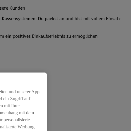
nsere Kunden
Kassensystemen: Du packst an und bist mit vollem Einsatz
um ein positives Einkaufserlebnis zu ermöglichen
eiten und unserer App
 ein Zugriff auf
n mit Ihrer
ammenhang mit dem
r personalisierte
nalisierte Werbung