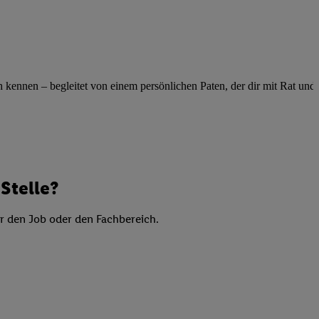
elne
ig benannten Zwecke
g, Bereitstellung und
dlichen Quellen,
ennen – begleitet von einem persönlichen Paten, der dir mit Rat und Ta
telter Informationen,
-basierten Utiq-
 Speichern von
ngebote. Analyse
ellen. Verwendung
Stelle?
ung von Profilen
er den Job oder den Fachbereich.