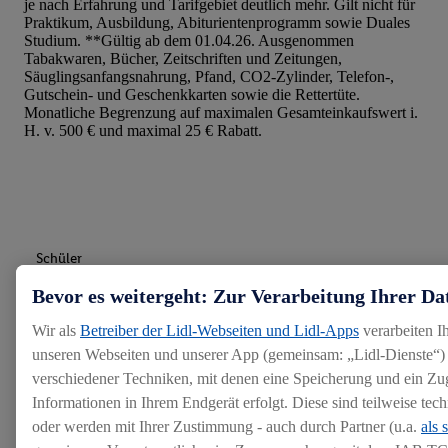
je nach Erfahrung und Tarifgebiet deutlich mehr. Gilt nicht für
Praktikum, Ausbildung, Abiturientenprogramm sowie Duales
Studium. **Gültig ab dem 01.04.26. Ausgenommen
Tabakwaren, Bücher, Zeitschriften und Zeitungen,
Säuglingsanfangsnahrung, Pfand, CO2-Zylinder, Telefon-,
Gutschein- und Geschenkkarten sowie die Rettertüte.
Monatliche Begrenzung auf maximalen Gesamteinkaufswert i.
H. v. 500 € und maximal 25 € Rabatt.
Schüler
Bevor es weitergeht: Zur Verarbeitung Ihrer Da
Studenten & Absolventen
Wir als
Betreiber der Lidl-Webseiten und Lidl-Apps
verarbeiten I
unseren Webseiten und unserer App (gemeinsam: „Lidl-Dienste“) 
verschiedener Techniken, mit denen eine Speicherung und ein Zug
Arbeiten bei Lidl
Informationen in Ihrem Endgerät erfolgt. Diese sind teilweise te
oder werden mit Ihrer Zustimmung - auch durch Partner (u.a.
als 