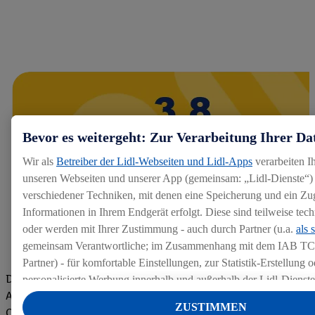
Bevor es weitergeht: Zur Verarbeitung Ihrer Da
Wir als
Betreiber der Lidl-Webseiten und Lidl-Apps
verarbeiten I
unseren Webseiten und unserer App (gemeinsam: „Lidl-Dienste“) 
verschiedener Techniken, mit denen eine Speicherung und ein Zug
Informationen in Ihrem Endgerät erfolgt. Diese sind teilweise te
oder werden mit Ihrer Zustimmung - auch durch Partner (u.a.
als 
gemeinsam Verantwortliche; im Zusammenhang mit dem IAB TC
Partner) - für komfortable Einstellungen, zur Statistik-Erstellung o
Die Bewertungen von aktuellen und ehemaligen Mitarbeitern,
personalisierte Werbung innerhalb und außerhalb der Lidl-Dienst
Azubis und externen Bewerbern haben uns zu einer Top
Datenverarbeitungen für personalisierte Werbung werden durchge
ZUSTIMMEN
Company gemacht. Wir freuen uns über unseren guten Score
Werbung auszusteuern und um Dritten die Ausspielung von Werb