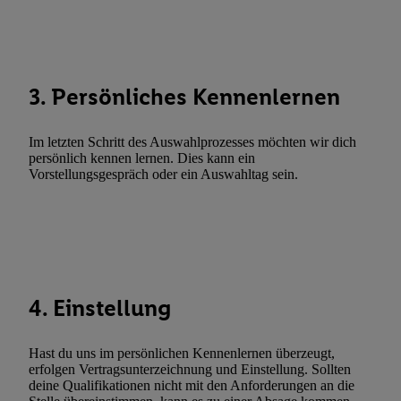
Abgleichung und Kombination von Daten aus unterschiedlichen 
Verknüpfung verschiedener Endgeräte, Identifikation von Geräte
automatisch übermittelter Informationen, Messung des Erfolgs vo
Werbekampagnen durch TTD und Nutzung der Telekommunikatio
3. Persönliches Kennenlernen
Utiq-Technologie für digitales Marketing, sowie:
Verwendung genauer Standortdaten. Erstellung von Profilen für 
Im letzten Schritt des Auswahlprozesses möchten wir dich
Werbung. Speichern von oder Zugriff auf Informationen auf ei
persönlich kennen lernen. Dies kann ein
Vorstellungsgespräch oder ein Auswahltag sein.
Entwicklung und Verbesserung der Angebote. Analyse von Zie
Statistiken oder Kombinationen von Daten aus verschiedenen Q
Verwendung reduzierter Daten zur Auswahl von Werbeanzeige
Werbeleistung. Verwendung von Profilen zur Auswahl personali
Werbung.
Liste der Partner (Lieferanten)
4. Einstellung
Hast du uns im persönlichen Kennenlernen überzeugt,
erfolgen Vertragsunterzeichnung und Einstellung. Sollten
deine Qualifikationen nicht mit den Anforderungen an die