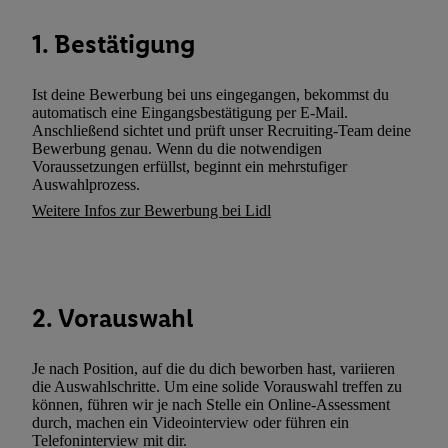
können. Sie können Ihre Einwilligung speziell zur Nutzung der U
1. Bestätigung
zusätzlich zur weiter unten erläuterten Möglichkeit, Ihre Einwilli
widerrufen - jederzeit auch über
das Datenschutzportal von Utiq
(„consenthub“)
oder über „Anpassen“/„Nutzung der Telekommunik
Ist deine Bewerbung bei uns eingegangen, bekommst du
Utiq-Technologie für digitales Marketing“ am unteren Ende diese
automatisch eine Eingangsbestätigung per E-Mail.
Anschließend sichtet und prüft unser Recruiting-Team deine
(nur für die Lidl-Dienste) widerrufen. Weitere Informationen finde
Bewerbung genau. Wenn du die notwendigen
den
Datenschutzbestimmungen von Utiq
.
Voraussetzungen erfüllst, beginnt ein mehrstufiger
Durch einen Klick auf „Ablehnen“ können Sie nur den Einsatz n
Auswahlprozess.
Techniken zulassen. Durch einen Klick auf „Zustimmen“ stimmen 
Weitere Infos zur Bewerbung bei Lidl
Verarbeitungen zu sämtlichen vorgenannten Zwecken unter Einbi
genannten Partner zu. Weitere Informationen, auch zur Speicherd
und zu Ihrem Recht, Ihre Einwilligung jederzeit mit Wirkung für 
widerrufen, finden Sie in unseren
Datenschutzbestimmungen
.
Die
2. Vorauswahl
Sie hier.
Unter „Anpassen“ können Sie einzelne Verwendungszwe
zulassen; das gilt auch für die nachfolgend schlagwortartig bena
Je nach Position, auf die du dich beworben hast, variieren
Funktionen im Rahmen des Einsatzes des IAB TCF für Werbung
die Auswahlschritte. Um eine solide Vorauswahl treffen zu
Erfolgsmessung:
können, führen wir je nach Stelle ein Online-Assessment
Gewährleistung der Sicherheit, Verhinderung und Aufdeckung v
durch, machen ein Videointerview oder führen ein
Telefoninterview mit dir.
Fehlerbehebung, Bereitstellung und Anzeige von Werbung und In