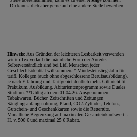
Stelle übereinstimmen, kann es zu einer Absage kommen.
Du kannst dich aber gerne auf eine andere Stelle bewerben.
Hinweis:
Aus Gründen der leichteren Lesbarkeit verwenden
wir im Textverlauf die männliche Form der Anrede.
Selbstverständlich sind bei Lidl Menschen jeder
Geschlechtsidentität willkommen. * Mindesteinstiegslohn für
tarifl. Kollegen (auch ohne abgeschlossene Berufsausbildung),
je nach Erfahrung und Tarifgebiet deutlich mehr. Gilt nicht für
Praktikum, Ausbildung, Abiturientenprogramm sowie Duales
Studium. **Gültig ab dem 01.04.26. Ausgenommen
Tabakwaren, Bücher, Zeitschriften und Zeitungen,
Säuglingsanfangsnahrung, Pfand, CO2-Zylinder, Telefon-,
Gutschein- und Geschenkkarten sowie die Rettertüte.
Monatliche Begrenzung auf maximalen Gesamteinkaufswert i.
H. v. 500 € und maximal 25 € Rabatt.