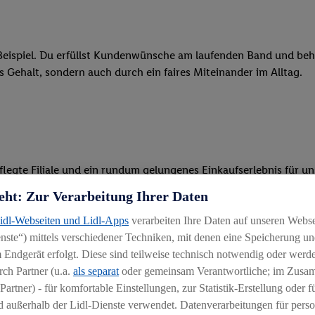
eispiel. Du erfüllst Kundenwünsche am laufenden Band und behäl
res Gehalt, sondern auch durch ein faires Miteinander im Alltag.
legte Filiale und ein rundum gelungenes Einkaufserlebnis für u
eht: Zur Verarbeitung Ihrer Daten
 Ware, beim Backen oder beim Kassieren mit unseren modernen 
Lidl-Webseiten und Lidl-Apps
verarbeiten Ihre Daten auf unseren Webs
r, begeisterst Kunden für das System und bietest Hilfestellung, 
ste“) mittels verschiedener Techniken, mit denen eine Speicherung und
 Endgerät erfolgt. Diese sind teilweise technisch notwendig oder werde
ten und stehst unseren Kunden mit Rat und Tat zur Verfügung
ch Partner (u.a.
als separat
oder gemeinsam Verantwortliche; im Zus
Partner) - für komfortable Einstellungen, zur Statistik-Erstellung oder fü
 außerhalb der Lidl-Dienste verwendet. Datenverarbeitungen für perso