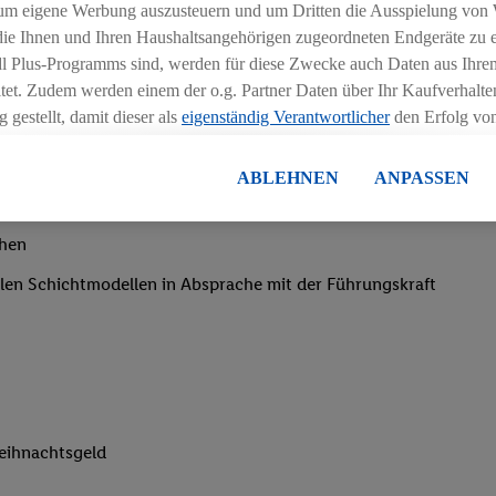
um eigene Werbung auszusteuern und um Dritten die Ausspielung von
 die Ihnen und Ihren Haushaltsangehörigen zugeordneten Endgeräte zu 
dl Plus-Programms sind, werden für diese Zwecke auch Daten aus Ihrem
tet. Zudem werden einem der o.g. Partner Daten über Ihr Kaufverhalten
 gestellt, damit dieser als
eigenständig Verantwortlicher
den Erfolg v
essen kann.
lisierter Werbung basiert auf der Generierung von auch mit Daten von
ABLEHNEN
ANPASSEN
en. Dies umfasst die Zusammenführung von Daten (z.B. über Ihre Nutzu
en Lidl-Diensten, Informationen aus Ihrem Kundenkonto - z.B. Alter od
chen
andortdaten) auch über verschiedene Endgeräte und Lidl-Dienste hinwe
er dem Zugriff auf Informationen auf Ihren Endgeräten zur Erstellung 
iblen Schichtmodellen in Absprache mit der Führungskraft
en). Im Zusammenhang mit dem Ausspielen dieser Werbung erfolgen V
gsmessung der Werbung, zur Zielgruppenforschung, zur Entwicklung v
rung und Optimierung dieser Werbeausspielungen.
ustimmung dazu erteilen und danach ein Lidl Plus-Konto erstellen bzw. s
-Konto einloggen, kann darüber hinaus auch Ihre dort angegebene E-M
wortlichkeit mit einem der oben genannten Partner verwendet werden,
eihnachtsgeld
ng zu erstellen (die sogenannte EUID), die wir sodann ähnlich wie die
nung verwenden können, um Sie in von Dritten betriebenen Diensten 