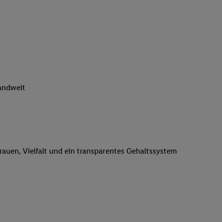
n genannten Partner
 verarbeitet.
er
, die Utiq-
b die Technologie für
er, der anhand der IP-
Utiq erstellt. Wir
ungsverhalten in den
landweit
sten wiedererkannt
pielen können. Sie
ten erläuterten
rtal von Utiq
logie für digitales
trauen, Vielfalt und ein transparentes Gehaltssystem
re Informationen
sen. Durch einen
en unter Einbindung
nd zu Ihrem Recht,