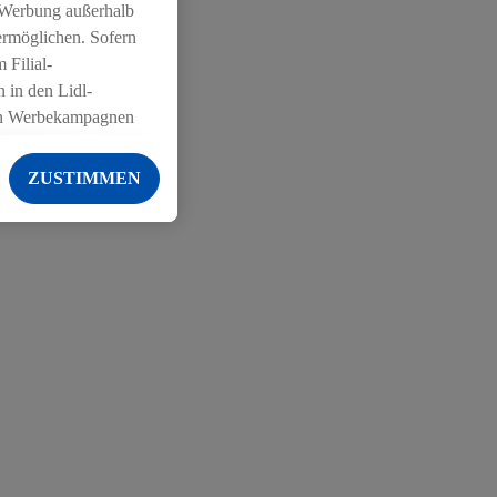
 Werbung außerhalb
ermöglichen. Sofern
 Filial-
 in den Lidl-
on Werbekampagnen
 anderen Diensten
ZUSTIMMEN
ng der Lidl-Dienste,
er Geschlecht -
g einschließlich dem
von Zielgruppen
erarbeitungen auch
on Angeboten sowie
ich in Ihr
ail-Adresse von uns
 um daraus eine
 sogleich
zu erkennen und