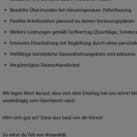
Ihnen personalisierte
Bezahlte Überstunden bei minutengenauer Zeiterfassung
auch Ihre in einen Ha
Zudem erlauben Sie u
Flexible Arbeitszeiten passend zu deinen Vorlesungsplänen
Technologie in den Lid
Weitere Leistungen gemäß Tarifvertrag (Zuschläge, Sonderur
Sie verfügbar ist. Wenn
Adresse und einer Kun
Intensive Einarbeitung mit Begleitung durch einen persönl
werden diese Kennung 
Vielfältige betriebliche Gesundheitsangebote und exklusiv
Lidl-Diensten zu erfas
werden, die von Dritte
Vergünstigtes Deutschlandticket
können Ihre Einwilligu
Möglichkeit, Ihre Einw
(„consenthub“)
oder üb
Wir legen Wert darauf, dass sich dein Einstieg bei uns lohnt! M
Marketing“ am unteren 
unabhängig vom Geschlecht setzt.
finden Sie in den
Date
Durch einen Klick auf
Klick auf „Zustimmen“
Hört sich gut an? Dann lass bald von dir hören!
sämtlicher genannten P
Ihre Einwilligung jede
So wirst du Teil von #teamlidl: