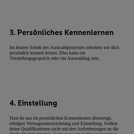
Abgleichung und Kombination von Daten aus unterschiedlichen 
Verknüpfung verschiedener Endgeräte, Identifikation von Geräte
automatisch übermittelter Informationen, Messung des Erfolgs vo
Werbekampagnen durch TTD und Nutzung der Telekommunikatio
3. Persönliches Kennenlernen
Utiq-Technologie für digitales Marketing, sowie:
Verwendung genauer Standortdaten. Erstellung von Profilen für 
Im letzten Schritt des Auswahlprozesses möchten wir dich
Werbung. Speichern von oder Zugriff auf Informationen auf ei
persönlich kennen lernen. Dies kann ein
Vorstellungsgespräch oder ein Auswahltag sein.
Entwicklung und Verbesserung der Angebote. Analyse von Zie
Statistiken oder Kombinationen von Daten aus verschiedenen Q
Verwendung reduzierter Daten zur Auswahl von Werbeanzeige
Werbeleistung. Verwendung von Profilen zur Auswahl personali
Werbung.
Liste der Partner (Lieferanten)
4. Einstellung
Hast du uns im persönlichen Kennenlernen überzeugt,
erfolgen Vertragsunterzeichnung und Einstellung. Sollten
deine Qualifikationen nicht mit den Anforderungen an die