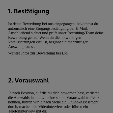
können. Sie können Ihre Einwilligung speziell zur Nutzung der U
1. Bestätigung
zusätzlich zur weiter unten erläuterten Möglichkeit, Ihre Einwilli
widerrufen - jederzeit auch über
das Datenschutzportal von Utiq
(„consenthub“)
oder über „Anpassen“/„Nutzung der Telekommunik
Ist deine Bewerbung bei uns eingegangen, bekommst du
Utiq-Technologie für digitales Marketing“ am unteren Ende diese
automatisch eine Eingangsbestätigung per E-Mail.
Anschließend sichtet und prüft unser Recruiting-Team deine
(nur für die Lidl-Dienste) widerrufen. Weitere Informationen finde
Bewerbung genau. Wenn du die notwendigen
den
Datenschutzbestimmungen von Utiq
.
Voraussetzungen erfüllst, beginnt ein mehrstufiger
Durch einen Klick auf „Ablehnen“ können Sie nur den Einsatz n
Auswahlprozess.
Techniken zulassen. Durch einen Klick auf „Zustimmen“ stimmen 
Weitere Infos zur Bewerbung bei Lidl
Verarbeitungen zu sämtlichen vorgenannten Zwecken unter Einbi
genannten Partner zu. Weitere Informationen, auch zur Speicherd
und zu Ihrem Recht, Ihre Einwilligung jederzeit mit Wirkung für 
widerrufen, finden Sie in unseren
Datenschutzbestimmungen
.
Die
2. Vorauswahl
Sie hier.
Unter „Anpassen“ können Sie einzelne Verwendungszwe
zulassen; das gilt auch für die nachfolgend schlagwortartig bena
Je nach Position, auf die du dich beworben hast, variieren
Funktionen im Rahmen des Einsatzes des IAB TCF für Werbung
die Auswahlschritte. Um eine solide Vorauswahl treffen zu
Erfolgsmessung:
können, führen wir je nach Stelle ein Online-Assessment
Gewährleistung der Sicherheit, Verhinderung und Aufdeckung v
durch, machen ein Videointerview oder führen ein
Telefoninterview mit dir.
Fehlerbehebung, Bereitstellung und Anzeige von Werbung und In