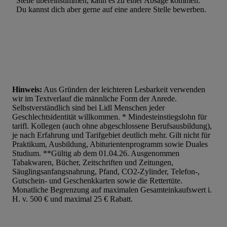
Stelle übereinstimmen, kann es zu einer Absage kommen.
Du kannst dich aber gerne auf eine andere Stelle bewerben.
Hinweis:
Aus Gründen der leichteren Lesbarkeit verwenden
wir im Textverlauf die männliche Form der Anrede.
Selbstverständlich sind bei Lidl Menschen jeder
Geschlechtsidentität willkommen. * Mindesteinstiegslohn für
tarifl. Kollegen (auch ohne abgeschlossene Berufsausbildung),
je nach Erfahrung und Tarifgebiet deutlich mehr. Gilt nicht für
Praktikum, Ausbildung, Abiturientenprogramm sowie Duales
Studium. **Gültig ab dem 01.04.26. Ausgenommen
Tabakwaren, Bücher, Zeitschriften und Zeitungen,
Säuglingsanfangsnahrung, Pfand, CO2-Zylinder, Telefon-,
Gutschein- und Geschenkkarten sowie die Rettertüte.
Monatliche Begrenzung auf maximalen Gesamteinkaufswert i.
H. v. 500 € und maximal 25 € Rabatt.