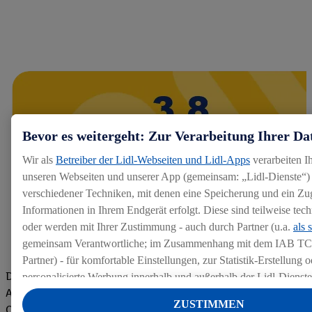
Bevor es weitergeht: Zur Verarbeitung Ihrer Da
Wir als
Betreiber der Lidl-Webseiten und Lidl-Apps
verarbeiten I
unseren Webseiten und unserer App (gemeinsam: „Lidl-Dienste“) 
verschiedener Techniken, mit denen eine Speicherung und ein Zug
Informationen in Ihrem Endgerät erfolgt. Diese sind teilweise te
oder werden mit Ihrer Zustimmung - auch durch Partner (u.a.
als 
gemeinsam Verantwortliche; im Zusammenhang mit dem IAB TC
Partner) - für komfortable Einstellungen, zur Statistik-Erstellung o
Die Bewertungen von aktuellen und ehemaligen Mitarbeitern,
personalisierte Werbung innerhalb und außerhalb der Lidl-Dienst
Azubis und externen Bewerbern haben uns zu einer Top
Datenverarbeitungen für personalisierte Werbung werden durchge
ZUSTIMMEN
Company gemacht. Wir freuen uns über unseren guten Score
Werbung auszusteuern und um Dritten die Ausspielung von Werb