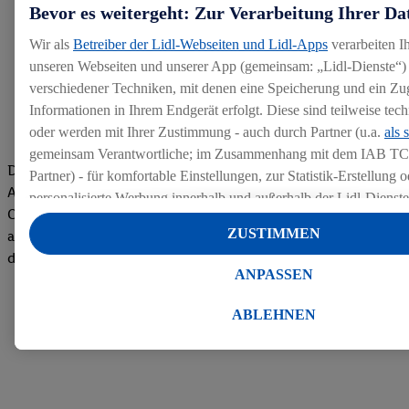
Bevor es weitergeht: Zur Verarbeitung Ihrer Da
Wir als
Betreiber der Lidl-Webseiten und Lidl-Apps
verarbeiten I
unseren Webseiten und unserer App (gemeinsam: „Lidl-Dienste“) 
verschiedener Techniken, mit denen eine Speicherung und ein Zug
Informationen in Ihrem Endgerät erfolgt. Diese sind teilweise te
oder werden mit Ihrer Zustimmung - auch durch Partner (u.a.
als 
gemeinsam Verantwortliche; im Zusammenhang mit dem IAB TC
Die Bewertungen von aktuellen und ehemaligen Mitarbeitern,
Partner) - für komfortable Einstellungen, zur Statistik-Erstellung o
Azubis und externen Bewerbern haben uns zu einer Top
personalisierte Werbung innerhalb und außerhalb der Lidl-Dienst
Company gemacht. Wir freuen uns über unseren guten Score
Datenverarbeitungen für personalisierte Werbung werden durchge
ZUSTIMMEN
auf dem Arbeitgeber-Bewertungsportal kununu.Hier geht's zu
Werbung auszusteuern und um Dritten die Ausspielung von Werb
den Bewertungen
Lidl-Dienste über die Ihnen und Ihren Haushaltsangehörigen zug
ANPASSEN
Endgeräte zu ermöglichen. Sofern Sie Teilnehmer des Lidl Plus-
werden für diese Zwecke auch Daten aus Ihrem Filial-Kaufverhalte
ABLEHNEN
Zudem werden einem der o.g. Partner Daten über Ihr Kaufverhalte
Diensten zur Verfügung gestellt, damit dieser als
eigenständig Ver
Erfolg von Werbekampagnen seiner Auftraggeber messen kann.
Die Erstellung personalisierter Werbung basiert auf der Generier