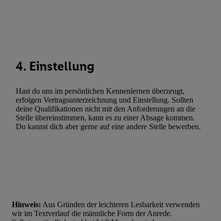
Entwicklung und Verbesserung der Angebote. Analyse von Zie
Statistiken oder Kombinationen von Daten aus verschiedenen Q
Verwendung reduzierter Daten zur Auswahl von Werbeanzeige
Werbeleistung. Verwendung von Profilen zur Auswahl personali
Werbung.
4. Einstellung
Liste der Partner (Lieferanten)
Hast du uns im persönlichen Kennenlernen überzeugt,
erfolgen Vertragsunterzeichnung und Einstellung. Sollten
deine Qualifikationen nicht mit den Anforderungen an die
Stelle übereinstimmen, kann es zu einer Absage kommen.
Du kannst dich aber gerne auf eine andere Stelle bewerben.
Hinweis:
Aus Gründen der leichteren Lesbarkeit verwenden
wir im Textverlauf die männliche Form der Anrede.