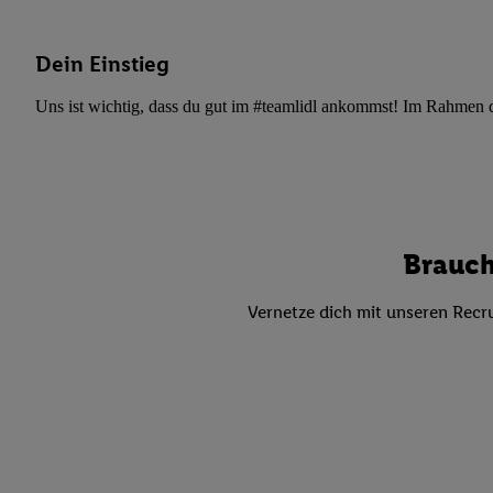
Datenschutzbestimmu
Verwendungszwecke ode
und Funktionen im Ra
Dein Einstieg
Gewährleistung der Si
Uns ist wichtig, dass du gut im #teamlidl ankommst! Im Rahmen dei
Anzeige von Werbung u
Verknüpfung verschiede
Messung des Erfolgs 
Technologie für digita
Verwendung genauer
oder Zugriff auf I
Brauch
von Zielgruppen d
reduzierter Daten
Vernetze dich mit unseren Recru
zur Auswahl person
Liste der Partn