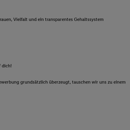
n genannten Partner
 verarbeitet.
trauen, Vielfalt und ein transparentes Gehaltssystem
er
, die Utiq-
b die Technologie für
er, der anhand der IP-
Utiq erstellt. Wir
ungsverhalten in den
sten wiedererkannt
pielen können. Sie
 dich!
ten erläuterten
rtal von Utiq
Bewerbung grundsätzlich überzeugt, tauschen wir uns zu einem
logie für digitales
re Informationen
sen. Durch einen
en unter Einbindung
nd zu Ihrem Recht,