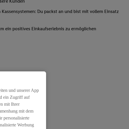
nsere Kunden
Kassensystemen: Du packst an und bist mit vollem Einsatz
um ein positives Einkaufserlebnis zu ermöglichen
eiten und unserer App
 ein Zugriff auf
n mit Ihrer
ammenhang mit dem
r personalisierte
nalisierte Werbung