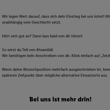
Ihnen personalisierte
auch Ihre in einen Ha
Wir legen Wert darauf, dass sich dein Einstieg bei uns lohnt! M
Zudem erlauben Sie u
unabhängig vom Geschlecht setzt.
Technologie in den Lid
Sie verfügbar ist. Wenn
Adresse und einer Kun
Hört sich gut an? Dann lass bald von dir hören!
werden diese Kennung 
Lidl-Diensten zu erfas
So wirst du Teil von #teamlidl:
werden, die von Dritte
Wir benötigen kein Anschreiben von dir. Klick einfach auf „Jetz
können Ihre Einwilligu
Möglichkeit, Ihre Einw
Wenn deine Wunschposition mehrfach ausgeschrieben ist, bewir
(„consenthub“)
oder üb
späteren Zeitpunkt über mögliche alternative Einsatzorte aus.
Marketing“ am unteren 
finden Sie in den
Date
Durch einen Klick auf
Klick auf „Zustimmen“
Bei uns ist mehr drin!
sämtlicher genannten P
Ihre Einwilligung jede