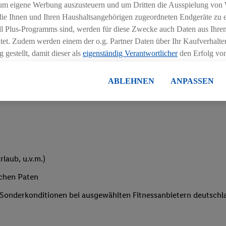
um eigene Werbung auszusteuern und um Dritten die Ausspielung von
iblen Schichtmodellen in Absprache mit der Führungskraft
 die Ihnen und Ihren Haushaltsangehörigen zugeordneten Endgeräte zu 
dl Plus-Programms sind, werden für diese Zwecke auch Daten aus Ihrem
tet. Zudem werden einem der o.g. Partner Daten über Ihr Kaufverhalten
 gestellt, damit dieser als
eigenständig Verantwortlicher
den Erfolg v
essen kann.
lisierter Werbung basiert auf der Generierung von auch mit Daten von
ABLEHNEN
ANPASSEN
eihnachtsgeld
en. Dies umfasst die Zusammenführung von Daten (z.B. über Ihre Nutzu
en Lidl-Diensten, Informationen aus Ihrem Kundenkonto - z.B. Alter od
andortdaten) auch über verschiedene Endgeräte und Lidl-Dienste hinwe
er dem Zugriff auf Informationen auf Ihren Endgeräten zur Erstellung 
en). Im Zusammenhang mit dem Ausspielen dieser Werbung erfolgen V
gsmessung der Werbung, zur Zielgruppenforschung, zur Entwicklung v
laub, u.v.m.)
rung und Optimierung dieser Werbeausspielungen.
ustimmung dazu erteilen und danach ein Lidl Plus-Konto erstellen bzw. s
ichen Paten
-Konto einloggen, kann darüber hinaus auch Ihre dort angegebene E-M
e Sonderkonditionen bei ausgewählten Fitnessanbietern deutsch
wortlichkeit mit einem der oben genannten Partner verwendet werden,
ng zu erstellen (die sogenannte EUID), die wir sodann ähnlich wie die
nung verwenden können, um Sie in von Dritten betriebenen Diensten 