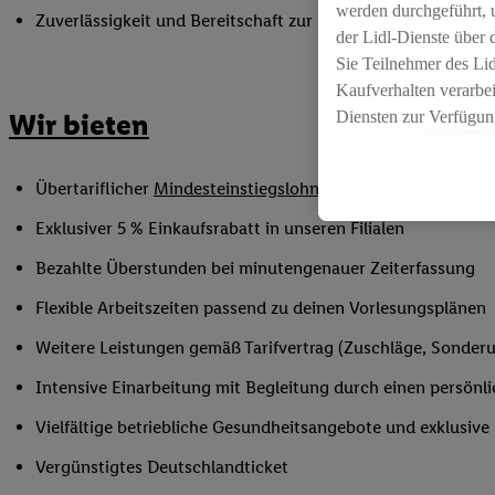
werden durchgeführt, 
Zuverlässigkeit und Bereitschaft zur Unterstützung in flex
der Lidl-Dienste über
Sie Teilnehmer des Li
Kaufverhalten verarbei
Diensten zur Verfügung
Wir bieten
seiner Auftraggeber m
Die Erstellung persona
Übertariflicher
Mindesteinstiegslohn
sowie Urlaubs- und W
angereicherten Profil
Ihr Kaufverhalten in d
Exklusiver 5 % Einkaufsrabatt in unseren Filialen
sowie Ihre genauen St
Bezahlte Überstunden bei minutengenauer Zeiterfassung
Speichern von und/ od
(sogenannten Segment
Flexible Arbeitszeiten passend zu deinen Vorlesungsplänen
zur Leistungs-/ Erfol
Weitere Leistungen gemäß Tarifvertrag (Zuschläge, Sonderur
zur technischen Siche
Sofern Sie hier Ihre Z
Intensive Einarbeitung mit Begleitung durch einen persönl
bestehendes Lidl Plus
Vielfältige betriebliche Gesundheitsangebote und exklusiv
in gemeinsamer Verant
spezielle Online-Kennu
Vergünstigtes Deutschlandticket
beschriebene Utiq-Ken