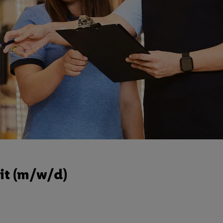
it (m/w/d)