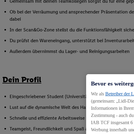
Gemeinsam mit deinen Teamkollegen sorgst du für eine gepf
Ob bei der Verräumung und ansprechender Präsentation der
dabei
In der Scan&Go-Zone stellst du die Funktionsfähigkeit siche
Du prüfst den Wareneingang, unterstützt bei Inventurarbei
Außerdem übernimmst du Lager- und Reinigungsarbeiten
Dein Profil
Bevor es weiterg
Wir als
Betreiber der 
Eingeschriebener Student (Universität oder Hochschule)
(gemeinsam: „Lidl-Dien
Lust auf die dynamische Welt des Handels
Informationen in Ihrem
Zustimmung - auch dur
Schnelle und effiziente Arbeitsweise sowie Anpassungsfäh
IAB TCF insgesamt
6
Teamgeist, Freundlichkeit und Spaß am Umgang mit Mens
Werbung innerhalb und