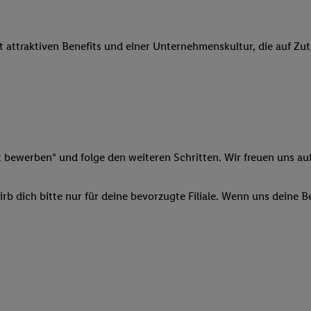
 Werbung auszuspielen. Hierzu wird von uns und einem der anderen obe
shwert umgewandelte E-Mail-Adresse in gemeinsamer Verantwortlichkeit
it attraktiven Benefits und einer Unternehmenskultur, die auf Zu
ns, der Utiq SA/NV („Utiq“) und Ihrem
Telekommunikationsnetzbetreib
l-Diensten einzusetzen. Utiq prüft zunächst anhand Ihrer IP-Adresse, o
 das der Fall ist, gibt Utiq Ihre IP-Adresse an Ihren Netzbetreiber weit
denkonto-Referenz, wie z.B. Ihrer Mobilfunknummer, eine Kennung für 
verwenden, um Sie wiederzuerkennen und Erkenntnisse über Ihr Nutz
sen. Insbesondere können Sie mittels dieser Technologie auch auf Dien
n betrieben werden, damit wir Ihnen dort personalisierte Werbung auss
t bewerben“ und folge den weiteren Schritten. Wir freuen uns auf
ng speziell zur Nutzung der Utiq-Technologie - zusätzlich zur weiter un
illigung generell zu widerrufen - jederzeit auch über
das Datenschutzpo
b dich bitte nur für deine bevorzugte Filiale. Wenn uns deine 
er „Anpassen“/„Nutzung der Telekommunikations-basierten Utiq-Techno
Ende dieser Einwilligung (nur für die Lidl-Dienste) widerrufen. Weite
nschutzbestimmungen von Utiq
.
 „Ablehnen“ können Sie nur den Einsatz notwendiger Techniken zulas
 stimmen Sie allen Verarbeitungen zu sämtlichen vorgenannten Zweck
artner zu. Weitere Informationen, auch zur Speicherdauer der Daten u
rzeit mit Wirkung für die Zukunft zu widerrufen, finden Sie in unseren