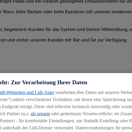
legte Filiale und ein rundum gelungenes Einkaufserlebnis für u
 Ware, beim Backen oder beim Kassieren mit unseren modernen 
r, begeisterst Kunden für das System und bietest Hilfestellung, 
ten und stehst unseren Kunden mit Rat und Tat zur Verfügung
eht: Zur Verarbeitung Ihrer Daten
Lidl-Webseiten und Lidl-Apps
verarbeiten Ihre Daten auf unseren Webs
ste“) mittels verschiedener Techniken, mit denen eine Speicherung und
 Endgerät erfolgt. Diese sind teilweise technisch notwendig oder werde
ch Partner (u.a.
als separat
oder gemeinsam Verantwortliche; im Zus
igkeit an wechselnde Aufgaben
Partner) - für komfortable Einstellungen, zur Statistik-Erstellung oder fü
chen
 außerhalb der Lidl-Dienste verwendet. Datenverarbeitungen für perso