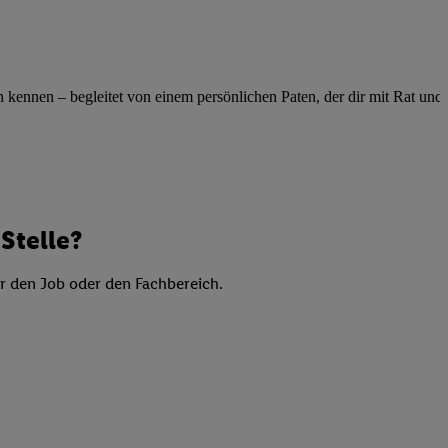
elne
ig benannten Zwecke
g, Bereitstellung und
ennen – begleitet von einem persönlichen Paten, der dir mit Rat und Ta
dlichen Quellen,
telter Informationen,
-basierten Utiq-
 Speichern von
ngebote. Analyse
Stelle?
ellen. Verwendung
ung von Profilen
er den Job oder den Fachbereich.