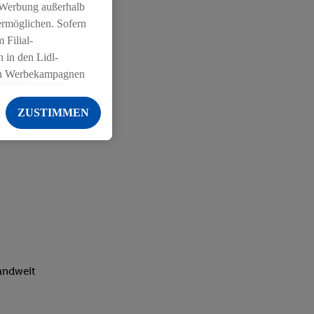
 Werbung außerhalb
ermöglichen. Sofern
 Filial-
 in den Lidl-
on Werbekampagnen
 anderen Diensten
ZUSTIMMEN
ng der Lidl-Dienste,
er Geschlecht -
g einschließlich dem
von Zielgruppen
erarbeitungen auch
on Angeboten sowie
ich in Ihr
ail-Adresse von uns
landweit
 um daraus eine
 sogleich
zu erkennen und