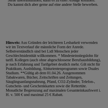
Stelle übereinstimmen, kann es zu einer Absage kommen.
Du kannst dich aber gerne auf eine andere Stelle bewerben.
Hinweis:
Aus Gründen der leichteren Lesbarkeit verwenden
wir im Textverlauf die männliche Form der Anrede.
Selbstverständlich sind bei Lidl Menschen jeder
Geschlechtsidentität willkommen. * Mindesteinstiegslohn für
tarifl. Kollegen (auch ohne abgeschlossene Berufsausbildung),
je nach Erfahrung und Tarifgebiet deutlich mehr. Gilt nicht für
Praktikum, Ausbildung, Abiturientenprogramm sowie Duales
Studium. **Gültig ab dem 01.04.26. Ausgenommen
Tabakwaren, Bücher, Zeitschriften und Zeitungen,
Säuglingsanfangsnahrung, Pfand, CO2-Zylinder, Telefon-,
Gutschein- und Geschenkkarten sowie die Rettertüte.
Monatliche Begrenzung auf maximalen Gesamteinkaufswert i.
H. v. 500 € und maximal 25 € Rabatt.