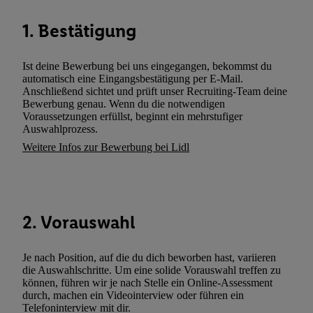
können. Sie können Ihre Einwilligung speziell zur Nutzung der U
1. Bestätigung
zusätzlich zur weiter unten erläuterten Möglichkeit, Ihre Einwilli
widerrufen - jederzeit auch über
das Datenschutzportal von Utiq
(„consenthub“)
oder über „Anpassen“/„Nutzung der Telekommunik
Ist deine Bewerbung bei uns eingegangen, bekommst du
Utiq-Technologie für digitales Marketing“ am unteren Ende diese
automatisch eine Eingangsbestätigung per E-Mail.
Anschließend sichtet und prüft unser Recruiting-Team deine
(nur für die Lidl-Dienste) widerrufen. Weitere Informationen finde
Bewerbung genau. Wenn du die notwendigen
den
Datenschutzbestimmungen von Utiq
.
Voraussetzungen erfüllst, beginnt ein mehrstufiger
Durch einen Klick auf „Ablehnen“ können Sie nur den Einsatz n
Auswahlprozess.
Techniken zulassen. Durch einen Klick auf „Zustimmen“ stimmen 
Weitere Infos zur Bewerbung bei Lidl
Verarbeitungen zu sämtlichen vorgenannten Zwecken unter Einbi
genannten Partner zu. Weitere Informationen, auch zur Speicherd
und zu Ihrem Recht, Ihre Einwilligung jederzeit mit Wirkung für 
widerrufen, finden Sie in unseren
Datenschutzbestimmungen
.
Die
2. Vorauswahl
Sie hier.
Unter „Anpassen“ können Sie einzelne Verwendungszwe
zulassen; das gilt auch für die nachfolgend schlagwortartig bena
Je nach Position, auf die du dich beworben hast, variieren
Funktionen im Rahmen des Einsatzes des IAB TCF für Werbung
die Auswahlschritte. Um eine solide Vorauswahl treffen zu
Erfolgsmessung:
können, führen wir je nach Stelle ein Online-Assessment
Gewährleistung der Sicherheit, Verhinderung und Aufdeckung v
durch, machen ein Videointerview oder führen ein
Telefoninterview mit dir.
Fehlerbehebung, Bereitstellung und Anzeige von Werbung und In