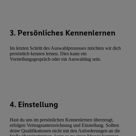
Abgleichung und Kombination von Daten aus unterschiedlichen 
Verknüpfung verschiedener Endgeräte, Identifikation von Geräte
automatisch übermittelter Informationen, Messung des Erfolgs vo
Werbekampagnen durch TTD und Nutzung der Telekommunikatio
3. Persönliches Kennenlernen
Utiq-Technologie für digitales Marketing, sowie:
Verwendung genauer Standortdaten. Erstellung von Profilen für 
Im letzten Schritt des Auswahlprozesses möchten wir dich
Werbung. Speichern von oder Zugriff auf Informationen auf ei
persönlich kennen lernen. Dies kann ein
Vorstellungsgespräch oder ein Auswahltag sein.
Entwicklung und Verbesserung der Angebote. Analyse von Zie
Statistiken oder Kombinationen von Daten aus verschiedenen Q
Verwendung reduzierter Daten zur Auswahl von Werbeanzeige
Werbeleistung. Verwendung von Profilen zur Auswahl personali
Werbung.
Liste der Partner (Lieferanten)
4. Einstellung
Hast du uns im persönlichen Kennenlernen überzeugt,
erfolgen Vertragsunterzeichnung und Einstellung. Sollten
deine Qualifikationen nicht mit den Anforderungen an die