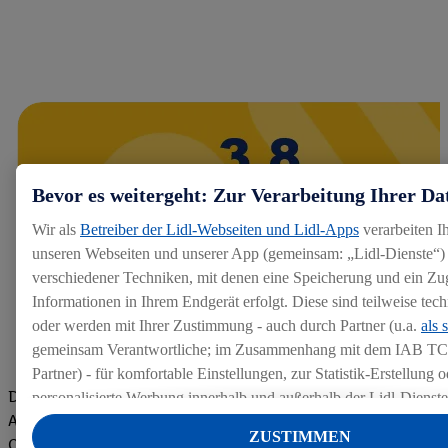
Bevor es weitergeht: Zur Verarbeitung Ihrer Da
Wir als
Betreiber der Lidl-Webseiten und Lidl-Apps
verarbeiten I
unseren Webseiten und unserer App (gemeinsam: „Lidl-Dienste“) 
verschiedener Techniken, mit denen eine Speicherung und ein Zug
Informationen in Ihrem Endgerät erfolgt. Diese sind teilweise te
oder werden mit Ihrer Zustimmung - auch durch Partner (u.a.
als 
gemeinsam Verantwortliche; im Zusammenhang mit dem IAB TC
Partner) - für komfortable Einstellungen, zur Statistik-Erstellung o
Die Bewertungen von aktuellen und ehemaligen Mitarbeitern,
personalisierte Werbung innerhalb und außerhalb der Lidl-Dienst
Azubis und externen Bewerbern haben uns zu einer Top
Datenverarbeitungen für personalisierte Werbung werden durchge
ZUSTIMMEN
Company gemacht. Wir freuen uns über unseren guten Score
Werbung auszusteuern und um Dritten die Ausspielung von Werb