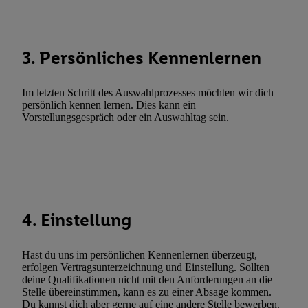
Abgleichung und Kombination von Daten aus unterschiedlichen 
Verknüpfung verschiedener Endgeräte, Identifikation von Geräte
automatisch übermittelter Informationen, Messung des Erfolgs vo
3. Persönliches Kennenlernen
Werbekampagnen durch TTD und Nutzung der Telekommunikatio
Utiq-Technologie für digitales Marketing, sowie:
Im letzten Schritt des Auswahlprozesses möchten wir dich
Verwendung genauer Standortdaten. Erstellung von Profilen für 
persönlich kennen lernen. Dies kann ein
Werbung. Speichern von oder Zugriff auf Informationen auf ei
Vorstellungsgespräch oder ein Auswahltag sein.
Entwicklung und Verbesserung der Angebote. Analyse von Zie
Statistiken oder Kombinationen von Daten aus verschiedenen Q
Verwendung reduzierter Daten zur Auswahl von Werbeanzeige
Werbeleistung. Verwendung von Profilen zur Auswahl personali
Werbung.
4. Einstellung
Liste der Partner (Lieferanten)
Hast du uns im persönlichen Kennenlernen überzeugt,
erfolgen Vertragsunterzeichnung und Einstellung. Sollten
deine Qualifikationen nicht mit den Anforderungen an die
Stelle übereinstimmen, kann es zu einer Absage kommen.
Du kannst dich aber gerne auf eine andere Stelle bewerben.