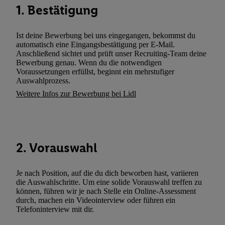
1. Bestätigung
zusätzlich zur weiter unten erläuterten Möglichkeit, Ihre Einwilli
widerrufen - jederzeit auch über
das Datenschutzportal von Utiq
(„consenthub“)
oder über „Anpassen“/„Nutzung der Telekommunik
Ist deine Bewerbung bei uns eingegangen, bekommst du
automatisch eine Eingangsbestätigung per E-Mail.
Utiq-Technologie für digitales Marketing“ am unteren Ende diese
Anschließend sichtet und prüft unser Recruiting-Team deine
(nur für die Lidl-Dienste) widerrufen. Weitere Informationen finde
Bewerbung genau. Wenn du die notwendigen
den
Datenschutzbestimmungen von Utiq
.
Voraussetzungen erfüllst, beginnt ein mehrstufiger
Auswahlprozess.
Durch einen Klick auf „Ablehnen“ können Sie nur den Einsatz n
Weitere Infos zur Bewerbung bei Lidl
Techniken zulassen. Durch einen Klick auf „Zustimmen“ stimmen 
Verarbeitungen zu sämtlichen vorgenannten Zwecken unter Einbi
genannten Partner zu. Weitere Informationen, auch zur Speicherd
und zu Ihrem Recht, Ihre Einwilligung jederzeit mit Wirkung für 
widerrufen, finden Sie in unseren
Datenschutzbestimmungen
.
Die
2. Vorauswahl
Sie hier.
Unter „Anpassen“ können Sie einzelne Verwendungszwe
zulassen; das gilt auch für die nachfolgend schlagwortartig bena
Je nach Position, auf die du dich beworben hast, variieren
Funktionen im Rahmen des Einsatzes des IAB TCF für Werbung
die Auswahlschritte. Um eine solide Vorauswahl treffen zu
können, führen wir je nach Stelle ein Online-Assessment
Erfolgsmessung:
durch, machen ein Videointerview oder führen ein
Gewährleistung der Sicherheit, Verhinderung und Aufdeckung v
Telefoninterview mit dir.
Fehlerbehebung, Bereitstellung und Anzeige von Werbung und In