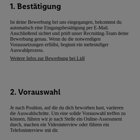
1. Bestätigung
zusätzlich zur weiter unten erläuterten Möglichkeit, Ihre Einwilli
widerrufen - jederzeit auch über
das Datenschutzportal von Utiq
(„consenthub“)
oder über „Anpassen“/„Nutzung der Telekommunik
Ist deine Bewerbung bei uns eingegangen, bekommst du
automatisch eine Eingangsbestätigung per E-Mail.
Utiq-Technologie für digitales Marketing“ am unteren Ende diese
Anschließend sichtet und prüft unser Recruiting-Team deine
(nur für die Lidl-Dienste) widerrufen. Weitere Informationen finde
Bewerbung genau. Wenn du die notwendigen
den
Datenschutzbestimmungen von Utiq
.
Voraussetzungen erfüllst, beginnt ein mehrstufiger
Auswahlprozess.
Durch einen Klick auf „Ablehnen“ können Sie nur den Einsatz n
Weitere Infos zur Bewerbung bei Lidl
Techniken zulassen. Durch einen Klick auf „Zustimmen“ stimmen 
Verarbeitungen zu sämtlichen vorgenannten Zwecken unter Einbi
genannten Partner zu. Weitere Informationen, auch zur Speicherd
und zu Ihrem Recht, Ihre Einwilligung jederzeit mit Wirkung für 
widerrufen, finden Sie in unseren
Datenschutzbestimmungen
.
Die
2. Vorauswahl
Sie hier.
Unter „Anpassen“ können Sie einzelne Verwendungszwe
zulassen; das gilt auch für die nachfolgend schlagwortartig bena
Je nach Position, auf die du dich beworben hast, variieren
Funktionen im Rahmen des Einsatzes des IAB TCF für Werbung
die Auswahlschritte. Um eine solide Vorauswahl treffen zu
können, führen wir je nach Stelle ein Online-Assessment
Erfolgsmessung:
durch, machen ein Videointerview oder führen ein
Gewährleistung der Sicherheit, Verhinderung und Aufdeckung v
Telefoninterview mit dir.
Fehlerbehebung, Bereitstellung und Anzeige von Werbung und In