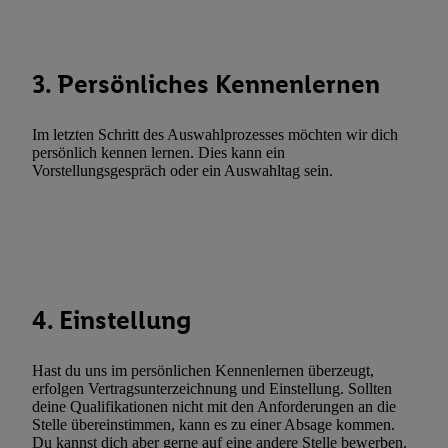
Abgleichung und Kombination von Daten aus unterschiedlichen 
Verknüpfung verschiedener Endgeräte, Identifikation von Geräte
automatisch übermittelter Informationen, Messung des Erfolgs vo
3. Persönliches Kennenlernen
Werbekampagnen durch TTD und Nutzung der Telekommunikatio
Utiq-Technologie für digitales Marketing, sowie:
Im letzten Schritt des Auswahlprozesses möchten wir dich
Verwendung genauer Standortdaten. Erstellung von Profilen für 
persönlich kennen lernen. Dies kann ein
Werbung. Speichern von oder Zugriff auf Informationen auf ei
Vorstellungsgespräch oder ein Auswahltag sein.
Entwicklung und Verbesserung der Angebote. Analyse von Zie
Statistiken oder Kombinationen von Daten aus verschiedenen Q
Verwendung reduzierter Daten zur Auswahl von Werbeanzeige
Werbeleistung. Verwendung von Profilen zur Auswahl personali
Werbung.
4. Einstellung
Liste der Partner (Lieferanten)
Hast du uns im persönlichen Kennenlernen überzeugt,
erfolgen Vertragsunterzeichnung und Einstellung. Sollten
deine Qualifikationen nicht mit den Anforderungen an die
Stelle übereinstimmen, kann es zu einer Absage kommen.
Du kannst dich aber gerne auf eine andere Stelle bewerben.