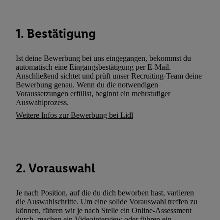
Dritten betrieben werden, damit wir Ihnen dort personalisierte W
können. Sie können Ihre Einwilligung speziell zur Nutzung der U
zusätzlich zur weiter unten erläuterten Möglichkeit, Ihre Einwilli
1. Bestätigung
widerrufen - jederzeit auch über
das Datenschutzportal von Utiq
(„consenthub“)
oder über „Anpassen“/„Nutzung der Telekommunik
Ist deine Bewerbung bei uns eingegangen, bekommst du
Utiq-Technologie für digitales Marketing“ am unteren Ende diese
automatisch eine Eingangsbestätigung per E-Mail.
(nur für die Lidl-Dienste) widerrufen. Weitere Informationen finde
Anschließend sichtet und prüft unser Recruiting-Team deine
Bewerbung genau. Wenn du die notwendigen
den
Datenschutzbestimmungen von Utiq
.
Voraussetzungen erfüllst, beginnt ein mehrstufiger
Durch einen Klick auf „Ablehnen“ können Sie nur den Einsatz n
Auswahlprozess.
Techniken zulassen. Durch einen Klick auf „Zustimmen“ stimmen 
Weitere Infos zur Bewerbung bei Lidl
Verarbeitungen zu sämtlichen vorgenannten Zwecken unter Einbi
genannten Partner zu. Weitere Informationen, auch zur Speicherd
und zu Ihrem Recht, Ihre Einwilligung jederzeit mit Wirkung für 
widerrufen, finden Sie in unseren
Datenschutzbestimmungen
.
Die
2. Vorauswahl
Sie hier.
Unter „Anpassen“ können Sie einzelne Verwendungszwe
zulassen; das gilt auch für die nachfolgend schlagwortartig bena
Funktionen im Rahmen des Einsatzes des IAB TCF für Werbung
Je nach Position, auf die du dich beworben hast, variieren
die Auswahlschritte. Um eine solide Vorauswahl treffen zu
Erfolgsmessung:
können, führen wir je nach Stelle ein Online-Assessment
Gewährleistung der Sicherheit, Verhinderung und Aufdeckung v
durch, machen ein Videointerview oder führen ein