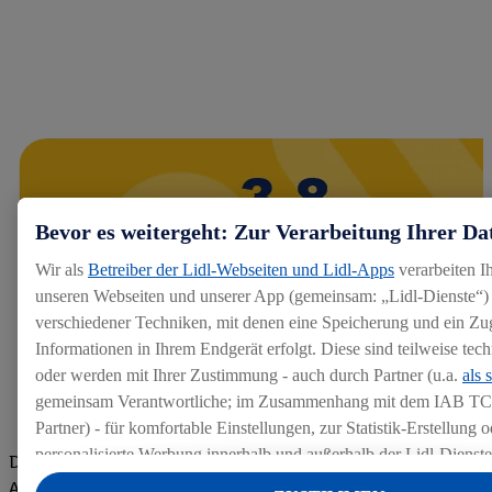
Bevor es weitergeht: Zur Verarbeitung Ihrer Da
Wir als
Betreiber der Lidl-Webseiten und Lidl-Apps
verarbeiten I
unseren Webseiten und unserer App (gemeinsam: „Lidl-Dienste“) 
verschiedener Techniken, mit denen eine Speicherung und ein Zug
Informationen in Ihrem Endgerät erfolgt. Diese sind teilweise te
oder werden mit Ihrer Zustimmung - auch durch Partner (u.a.
als 
gemeinsam Verantwortliche; im Zusammenhang mit dem IAB TC
Partner) - für komfortable Einstellungen, zur Statistik-Erstellung o
personalisierte Werbung innerhalb und außerhalb der Lidl-Dienst
Die Bewertungen von aktuellen und ehemaligen Mitarbeitern,
Datenverarbeitungen für personalisierte Werbung werden durchge
Azubis und externen Bewerbern haben uns zu einer Top