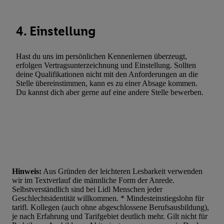
Verwendung reduzierter Daten zur Auswahl von Werbeanzeige
Werbeleistung. Verwendung von Profilen zur Auswahl personali
4. Einstellung
Werbung.
Liste der Partner (Lieferanten)
Hast du uns im persönlichen Kennenlernen überzeugt,
erfolgen Vertragsunterzeichnung und Einstellung. Sollten
deine Qualifikationen nicht mit den Anforderungen an die
Stelle übereinstimmen, kann es zu einer Absage kommen.
Du kannst dich aber gerne auf eine andere Stelle bewerben.
Hinweis:
Aus Gründen der leichteren Lesbarkeit verwenden
wir im Textverlauf die männliche Form der Anrede.
Selbstverständlich sind bei Lidl Menschen jeder
Geschlechtsidentität willkommen. * Mindesteinstiegslohn für
tarifl. Kollegen (auch ohne abgeschlossene Berufsausbildung),
je nach Erfahrung und Tarifgebiet deutlich mehr. Gilt nicht für