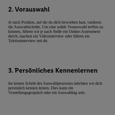
genannten Partner zu. Weitere Informationen, auch zur Speicherd
2. Vorauswahl
und zu Ihrem Recht, Ihre Einwilligung jederzeit mit Wirkung für 
widerrufen, finden Sie in unseren
Datenschutzbestimmungen
.
Die
Je nach Position, auf die du dich beworben hast, variieren
Sie hier.
Unter „Anpassen“ können Sie einzelne Verwendungszwe
die Auswahlschritte. Um eine solide Vorauswahl treffen zu
zulassen; das gilt auch für die nachfolgend schlagwortartig bena
können, führen wir je nach Stelle ein Online-Assessment
durch, machen ein Videointerview oder führen ein
Funktionen im Rahmen des Einsatzes des IAB TCF für Werbung
Telefoninterview mit dir.
Erfolgsmessung:
Gewährleistung der Sicherheit, Verhinderung und Aufdeckung v
Fehlerbehebung, Bereitstellung und Anzeige von Werbung und In
Abgleichung und Kombination von Daten aus unterschiedlichen 
Verknüpfung verschiedener Endgeräte, Identifikation von Geräte
3. Persönliches Kennenlernen
automatisch übermittelter Informationen, Messung des Erfolgs vo
Werbekampagnen durch TTD und Nutzung der Telekommunikatio
Im letzten Schritt des Auswahlprozesses möchten wir dich
Utiq-Technologie für digitales Marketing, sowie:
persönlich kennen lernen. Dies kann ein
Vorstellungsgespräch oder ein Auswahltag sein.
Verwendung genauer Standortdaten. Erstellung von Profilen für 
Werbung. Speichern von oder Zugriff auf Informationen auf ei
Entwicklung und Verbesserung der Angebote. Analyse von Zie
Statistiken oder Kombinationen von Daten aus verschiedenen Q