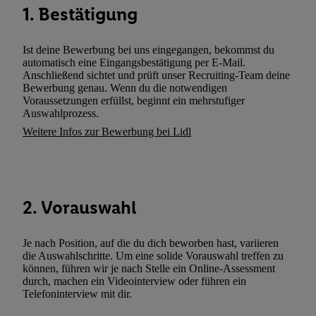
1. Bestätigung
zusätzlich zur weiter unten erläuterten Möglichkeit, Ihre Einwilli
widerrufen - jederzeit auch über
das Datenschutzportal von Utiq
(„consenthub“)
oder über „Anpassen“/„Nutzung der Telekommunik
Ist deine Bewerbung bei uns eingegangen, bekommst du
automatisch eine Eingangsbestätigung per E-Mail.
Utiq-Technologie für digitales Marketing“ am unteren Ende diese
Anschließend sichtet und prüft unser Recruiting-Team deine
(nur für die Lidl-Dienste) widerrufen. Weitere Informationen finde
Bewerbung genau. Wenn du die notwendigen
den
Datenschutzbestimmungen von Utiq
.
Voraussetzungen erfüllst, beginnt ein mehrstufiger
Auswahlprozess.
Durch einen Klick auf „Ablehnen“ können Sie nur den Einsatz n
Weitere Infos zur Bewerbung bei Lidl
Techniken zulassen. Durch einen Klick auf „Zustimmen“ stimmen 
Verarbeitungen zu sämtlichen vorgenannten Zwecken unter Einbi
genannten Partner zu. Weitere Informationen, auch zur Speicherd
und zu Ihrem Recht, Ihre Einwilligung jederzeit mit Wirkung für 
widerrufen, finden Sie in unseren
Datenschutzbestimmungen
.
Die
2. Vorauswahl
Sie hier.
Unter „Anpassen“ können Sie einzelne Verwendungszwe
zulassen; das gilt auch für die nachfolgend schlagwortartig bena
Je nach Position, auf die du dich beworben hast, variieren
Funktionen im Rahmen des Einsatzes des IAB TCF für Werbung
die Auswahlschritte. Um eine solide Vorauswahl treffen zu
können, führen wir je nach Stelle ein Online-Assessment
Erfolgsmessung:
durch, machen ein Videointerview oder führen ein
Gewährleistung der Sicherheit, Verhinderung und Aufdeckung v
Telefoninterview mit dir.
Fehlerbehebung, Bereitstellung und Anzeige von Werbung und In