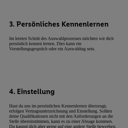
Abgleichung und Kombination von Daten aus unterschiedlichen 
Verknüpfung verschiedener Endgeräte, Identifikation von Geräte
automatisch übermittelter Informationen, Messung des Erfolgs vo
3. Persönliches Kennenlernen
Werbekampagnen durch TTD und Nutzung der Telekommunikatio
Utiq-Technologie für digitales Marketing, sowie:
Im letzten Schritt des Auswahlprozesses möchten wir dich
Verwendung genauer Standortdaten. Erstellung von Profilen für 
persönlich kennen lernen. Dies kann ein
Werbung. Speichern von oder Zugriff auf Informationen auf ei
Vorstellungsgespräch oder ein Auswahltag sein.
Entwicklung und Verbesserung der Angebote. Analyse von Zie
Statistiken oder Kombinationen von Daten aus verschiedenen Q
Verwendung reduzierter Daten zur Auswahl von Werbeanzeige
Werbeleistung. Verwendung von Profilen zur Auswahl personali
Werbung.
4. Einstellung
Liste der Partner (Lieferanten)
Hast du uns im persönlichen Kennenlernen überzeugt,
erfolgen Vertragsunterzeichnung und Einstellung. Sollten
deine Qualifikationen nicht mit den Anforderungen an die
Stelle übereinstimmen, kann es zu einer Absage kommen.
Du kannst dich aber gerne auf eine andere Stelle bewerben.