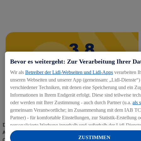
Bevor es weitergeht: Zur Verarbeitung Ihrer Da
Wir als
Betreiber der Lidl-Webseiten und Lidl-Apps
verarbeiten I
unseren Webseiten und unserer App (gemeinsam: „Lidl-Dienste“) 
verschiedener Techniken, mit denen eine Speicherung und ein Zug
Informationen in Ihrem Endgerät erfolgt. Diese sind teilweise te
oder werden mit Ihrer Zustimmung - auch durch Partner (u.a.
als 
gemeinsam Verantwortliche; im Zusammenhang mit dem IAB TC
Partner) - für komfortable Einstellungen, zur Statistik-Erstellung o
Die Bewertungen von aktuellen und ehemaligen Mitarbeitern,
personalisierte Werbung innerhalb und außerhalb der Lidl-Dienst
Azubis und externen Bewerbern haben uns zu einer Top
Datenverarbeitungen für personalisierte Werbung werden durchge
ZUSTIMMEN
Company gemacht. Wir freuen uns über unseren guten Score
Werbung auszusteuern und um Dritten die Ausspielung von Werb