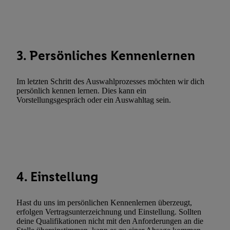
Abgleichung und Kombination von Daten aus unterschiedlichen 
Verknüpfung verschiedener Endgeräte, Identifikation von Geräte
automatisch übermittelter Informationen, Messung des Erfolgs vo
Werbekampagnen durch TTD und Nutzung der Telekommunikatio
3. Persönliches Kennenlernen
Utiq-Technologie für digitales Marketing, sowie:
Verwendung genauer Standortdaten. Erstellung von Profilen für 
Im letzten Schritt des Auswahlprozesses möchten wir dich
Werbung. Speichern von oder Zugriff auf Informationen auf ei
persönlich kennen lernen. Dies kann ein
Vorstellungsgespräch oder ein Auswahltag sein.
Entwicklung und Verbesserung der Angebote. Analyse von Zie
Statistiken oder Kombinationen von Daten aus verschiedenen Q
Verwendung reduzierter Daten zur Auswahl von Werbeanzeige
Werbeleistung. Verwendung von Profilen zur Auswahl personali
Werbung.
Liste der Partner (Lieferanten)
4. Einstellung
Hast du uns im persönlichen Kennenlernen überzeugt,
erfolgen Vertragsunterzeichnung und Einstellung. Sollten
deine Qualifikationen nicht mit den Anforderungen an die