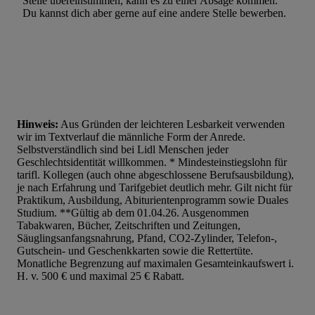
Stelle übereinstimmen, kann es zu einer Absage kommen.
Du kannst dich aber gerne auf eine andere Stelle bewerben.
Hinweis:
Aus Gründen der leichteren Lesbarkeit verwenden
wir im Textverlauf die männliche Form der Anrede.
Selbstverständlich sind bei Lidl Menschen jeder
Geschlechtsidentität willkommen. * Mindesteinstiegslohn für
tarifl. Kollegen (auch ohne abgeschlossene Berufsausbildung),
je nach Erfahrung und Tarifgebiet deutlich mehr. Gilt nicht für
Praktikum, Ausbildung, Abiturientenprogramm sowie Duales
Studium. **Gültig ab dem 01.04.26. Ausgenommen
Tabakwaren, Bücher, Zeitschriften und Zeitungen,
Säuglingsanfangsnahrung, Pfand, CO2-Zylinder, Telefon-,
Gutschein- und Geschenkkarten sowie die Rettertüte.
Monatliche Begrenzung auf maximalen Gesamteinkaufswert i.
H. v. 500 € und maximal 25 € Rabatt.