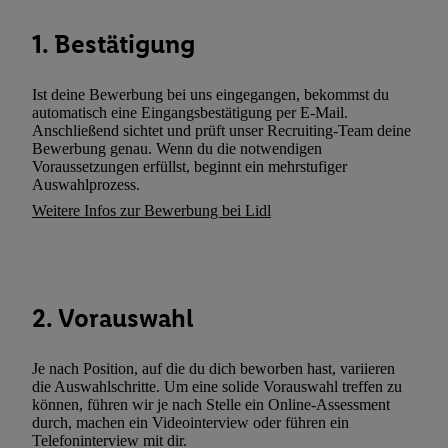
können. Sie können Ihre Einwilligung speziell zur Nutzung der U
1. Bestätigung
zusätzlich zur weiter unten erläuterten Möglichkeit, Ihre Einwilli
widerrufen - jederzeit auch über
das Datenschutzportal von Utiq
(„consenthub“)
oder über „Anpassen“/„Nutzung der Telekommunik
Ist deine Bewerbung bei uns eingegangen, bekommst du
Utiq-Technologie für digitales Marketing“ am unteren Ende diese
automatisch eine Eingangsbestätigung per E-Mail.
Anschließend sichtet und prüft unser Recruiting-Team deine
(nur für die Lidl-Dienste) widerrufen. Weitere Informationen finde
Bewerbung genau. Wenn du die notwendigen
den
Datenschutzbestimmungen von Utiq
.
Voraussetzungen erfüllst, beginnt ein mehrstufiger
Durch einen Klick auf „Ablehnen“ können Sie nur den Einsatz n
Auswahlprozess.
Techniken zulassen. Durch einen Klick auf „Zustimmen“ stimmen 
Weitere Infos zur Bewerbung bei Lidl
Verarbeitungen zu sämtlichen vorgenannten Zwecken unter Einbi
genannten Partner zu. Weitere Informationen, auch zur Speicherd
und zu Ihrem Recht, Ihre Einwilligung jederzeit mit Wirkung für 
widerrufen, finden Sie in unseren
Datenschutzbestimmungen
.
Die
2. Vorauswahl
Sie hier.
Unter „Anpassen“ können Sie einzelne Verwendungszwe
zulassen; das gilt auch für die nachfolgend schlagwortartig bena
Je nach Position, auf die du dich beworben hast, variieren
Funktionen im Rahmen des Einsatzes des IAB TCF für Werbung
die Auswahlschritte. Um eine solide Vorauswahl treffen zu
Erfolgsmessung:
können, führen wir je nach Stelle ein Online-Assessment
Gewährleistung der Sicherheit, Verhinderung und Aufdeckung v
durch, machen ein Videointerview oder führen ein
Telefoninterview mit dir.
Fehlerbehebung, Bereitstellung und Anzeige von Werbung und In