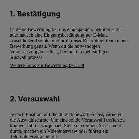
können. Sie können Ihre Einwilligung speziell zur Nutzung der U
1. Bestätigung
zusätzlich zur weiter unten erläuterten Möglichkeit, Ihre Einwilli
widerrufen - jederzeit auch über
das Datenschutzportal von Utiq
(„consenthub“)
oder über „Anpassen“/„Nutzung der Telekommunik
Ist deine Bewerbung bei uns eingegangen, bekommst du
Utiq-Technologie für digitales Marketing“ am unteren Ende diese
automatisch eine Eingangsbestätigung per E-Mail.
Anschließend sichtet und prüft unser Recruiting-Team deine
(nur für die Lidl-Dienste) widerrufen. Weitere Informationen finde
Bewerbung genau. Wenn du die notwendigen
den
Datenschutzbestimmungen von Utiq
.
Voraussetzungen erfüllst, beginnt ein mehrstufiger
Durch einen Klick auf „Ablehnen“ können Sie nur den Einsatz n
Auswahlprozess.
Techniken zulassen. Durch einen Klick auf „Zustimmen“ stimmen 
Weitere Infos zur Bewerbung bei Lidl
Verarbeitungen zu sämtlichen vorgenannten Zwecken unter Einbi
genannten Partner zu. Weitere Informationen, auch zur Speicherd
und zu Ihrem Recht, Ihre Einwilligung jederzeit mit Wirkung für 
widerrufen, finden Sie in unseren
Datenschutzbestimmungen
.
Die
2. Vorauswahl
Sie hier.
Unter „Anpassen“ können Sie einzelne Verwendungszwe
zulassen; das gilt auch für die nachfolgend schlagwortartig bena
Je nach Position, auf die du dich beworben hast, variieren
Funktionen im Rahmen des Einsatzes des IAB TCF für Werbung
die Auswahlschritte. Um eine solide Vorauswahl treffen zu
Erfolgsmessung:
können, führen wir je nach Stelle ein Online-Assessment
Gewährleistung der Sicherheit, Verhinderung und Aufdeckung v
durch, machen ein Videointerview oder führen ein
Telefoninterview mit dir.
Fehlerbehebung, Bereitstellung und Anzeige von Werbung und In