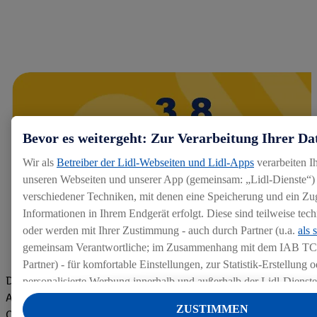
Bevor es weitergeht: Zur Verarbeitung Ihrer Da
Wir als
Betreiber der Lidl-Webseiten und Lidl-Apps
verarbeiten I
unseren Webseiten und unserer App (gemeinsam: „Lidl-Dienste“) 
verschiedener Techniken, mit denen eine Speicherung und ein Zug
Informationen in Ihrem Endgerät erfolgt. Diese sind teilweise te
oder werden mit Ihrer Zustimmung - auch durch Partner (u.a.
als 
gemeinsam Verantwortliche; im Zusammenhang mit dem IAB TC
Partner) - für komfortable Einstellungen, zur Statistik-Erstellung o
Die Bewertungen von aktuellen und ehemaligen Mitarbeitern,
personalisierte Werbung innerhalb und außerhalb der Lidl-Dienst
Azubis und externen Bewerbern haben uns zu einer Top
Datenverarbeitungen für personalisierte Werbung werden durchge
ZUSTIMMEN
Company gemacht. Wir freuen uns über unseren guten Score
Werbung auszusteuern und um Dritten die Ausspielung von Werb