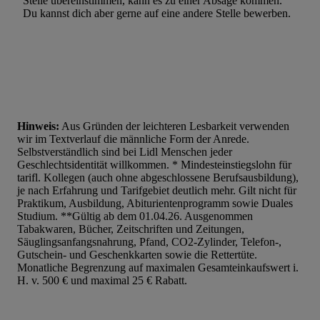
Stelle übereinstimmen, kann es zu einer Absage kommen.
Du kannst dich aber gerne auf eine andere Stelle bewerben.
Hinweis:
Aus Gründen der leichteren Lesbarkeit verwenden
wir im Textverlauf die männliche Form der Anrede.
Selbstverständlich sind bei Lidl Menschen jeder
Geschlechtsidentität willkommen. * Mindesteinstiegslohn für
tarifl. Kollegen (auch ohne abgeschlossene Berufsausbildung),
je nach Erfahrung und Tarifgebiet deutlich mehr. Gilt nicht für
Praktikum, Ausbildung, Abiturientenprogramm sowie Duales
Studium. **Gültig ab dem 01.04.26. Ausgenommen
Tabakwaren, Bücher, Zeitschriften und Zeitungen,
Säuglingsanfangsnahrung, Pfand, CO2-Zylinder, Telefon-,
Gutschein- und Geschenkkarten sowie die Rettertüte.
Monatliche Begrenzung auf maximalen Gesamteinkaufswert i.
H. v. 500 € und maximal 25 € Rabatt.