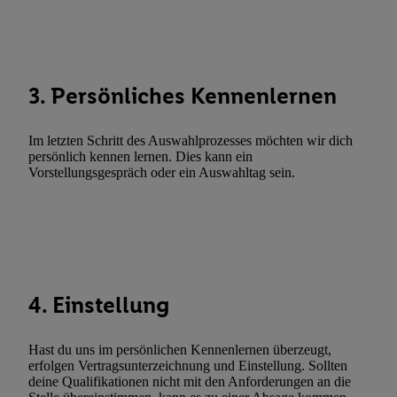
Abgleichung und Kombination von Daten aus unterschiedlichen 
Verknüpfung verschiedener Endgeräte, Identifikation von Geräte
automatisch übermittelter Informationen, Messung des Erfolgs vo
Werbekampagnen durch TTD und Nutzung der Telekommunikatio
3. Persönliches Kennenlernen
Utiq-Technologie für digitales Marketing, sowie:
Verwendung genauer Standortdaten. Erstellung von Profilen für 
Im letzten Schritt des Auswahlprozesses möchten wir dich
Werbung. Speichern von oder Zugriff auf Informationen auf ei
persönlich kennen lernen. Dies kann ein
Vorstellungsgespräch oder ein Auswahltag sein.
Entwicklung und Verbesserung der Angebote. Analyse von Zie
Statistiken oder Kombinationen von Daten aus verschiedenen Q
Verwendung reduzierter Daten zur Auswahl von Werbeanzeige
Werbeleistung. Verwendung von Profilen zur Auswahl personali
Werbung.
Liste der Partner (Lieferanten)
4. Einstellung
Hast du uns im persönlichen Kennenlernen überzeugt,
erfolgen Vertragsunterzeichnung und Einstellung. Sollten
deine Qualifikationen nicht mit den Anforderungen an die