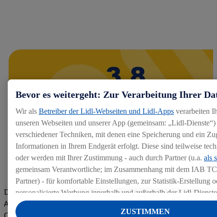
Bevor es weitergeht: Zur Verarbeitung Ihrer Da
Wir als
Betreiber der Lidl-Webseiten und Lidl-Apps
verarbeiten I
unseren Webseiten und unserer App (gemeinsam: „Lidl-Dienste“) 
verschiedener Techniken, mit denen eine Speicherung und ein Zug
Informationen in Ihrem Endgerät erfolgt. Diese sind teilweise te
oder werden mit Ihrer Zustimmung - auch durch Partner (u.a.
als 
gemeinsam Verantwortliche; im Zusammenhang mit dem IAB TC
Partner) - für komfortable Einstellungen, zur Statistik-Erstellung o
Die Bewertungen von aktuellen und ehemaligen Mitarbeitern,
personalisierte Werbung innerhalb und außerhalb der Lidl-Dienst
Azubis und externen Bewerbern haben uns zu einer Top
Datenverarbeitungen für personalisierte Werbung werden durchge
ZUSTIMMEN
Company gemacht. Wir freuen uns über unseren guten Score
Werbung auszusteuern und um Dritten die Ausspielung von Werb