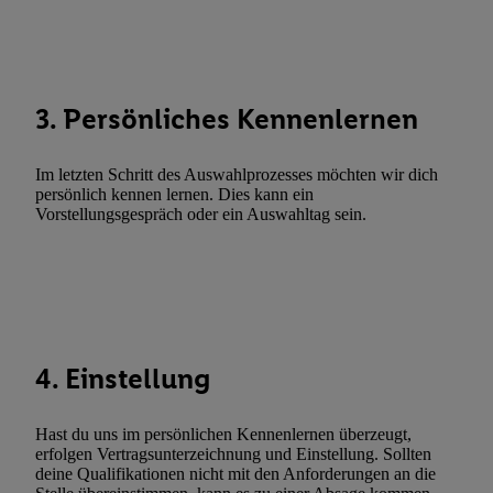
Abgleichung und Kombination von Daten aus unterschiedlichen 
Verknüpfung verschiedener Endgeräte, Identifikation von Geräte
automatisch übermittelter Informationen, Messung des Erfolgs vo
Werbekampagnen durch TTD und Nutzung der Telekommunikatio
3. Persönliches Kennenlernen
Utiq-Technologie für digitales Marketing, sowie:
Verwendung genauer Standortdaten. Erstellung von Profilen für 
Im letzten Schritt des Auswahlprozesses möchten wir dich
Werbung. Speichern von oder Zugriff auf Informationen auf ei
persönlich kennen lernen. Dies kann ein
Vorstellungsgespräch oder ein Auswahltag sein.
Entwicklung und Verbesserung der Angebote. Analyse von Zie
Statistiken oder Kombinationen von Daten aus verschiedenen Q
Verwendung reduzierter Daten zur Auswahl von Werbeanzeige
Werbeleistung. Verwendung von Profilen zur Auswahl personali
Werbung.
Liste der Partner (Lieferanten)
4. Einstellung
Hast du uns im persönlichen Kennenlernen überzeugt,
erfolgen Vertragsunterzeichnung und Einstellung. Sollten
deine Qualifikationen nicht mit den Anforderungen an die