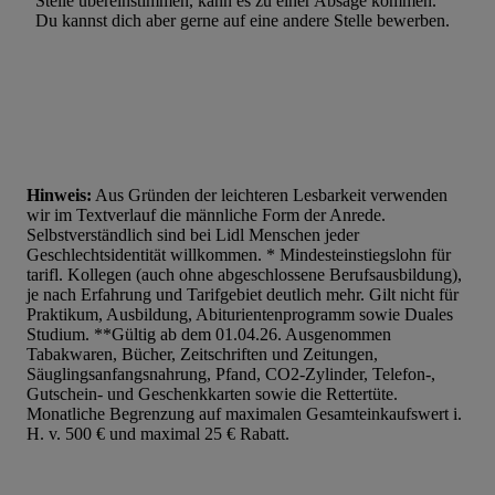
Stelle übereinstimmen, kann es zu einer Absage kommen.
Du kannst dich aber gerne auf eine andere Stelle bewerben.
Hinweis:
Aus Gründen der leichteren Lesbarkeit verwenden
wir im Textverlauf die männliche Form der Anrede.
Selbstverständlich sind bei Lidl Menschen jeder
Geschlechtsidentität willkommen. * Mindesteinstiegslohn für
tarifl. Kollegen (auch ohne abgeschlossene Berufsausbildung),
je nach Erfahrung und Tarifgebiet deutlich mehr. Gilt nicht für
Praktikum, Ausbildung, Abiturientenprogramm sowie Duales
Studium. **Gültig ab dem 01.04.26. Ausgenommen
Tabakwaren, Bücher, Zeitschriften und Zeitungen,
Säuglingsanfangsnahrung, Pfand, CO2-Zylinder, Telefon-,
Gutschein- und Geschenkkarten sowie die Rettertüte.
Monatliche Begrenzung auf maximalen Gesamteinkaufswert i.
H. v. 500 € und maximal 25 € Rabatt.