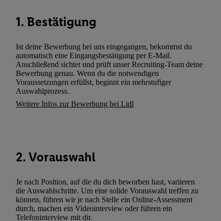
können. Sie können Ihre Einwilligung speziell zur Nutzung der U
1. Bestätigung
zusätzlich zur weiter unten erläuterten Möglichkeit, Ihre Einwilli
widerrufen - jederzeit auch über
das Datenschutzportal von Utiq
(„consenthub“)
oder über „Anpassen“/„Nutzung der Telekommunik
Ist deine Bewerbung bei uns eingegangen, bekommst du
Utiq-Technologie für digitales Marketing“ am unteren Ende diese
automatisch eine Eingangsbestätigung per E-Mail.
Anschließend sichtet und prüft unser Recruiting-Team deine
(nur für die Lidl-Dienste) widerrufen. Weitere Informationen finde
Bewerbung genau. Wenn du die notwendigen
den
Datenschutzbestimmungen von Utiq
.
Voraussetzungen erfüllst, beginnt ein mehrstufiger
Durch einen Klick auf „Ablehnen“ können Sie nur den Einsatz n
Auswahlprozess.
Techniken zulassen. Durch einen Klick auf „Zustimmen“ stimmen 
Weitere Infos zur Bewerbung bei Lidl
Verarbeitungen zu sämtlichen vorgenannten Zwecken unter Einbi
genannten Partner zu. Weitere Informationen, auch zur Speicherd
und zu Ihrem Recht, Ihre Einwilligung jederzeit mit Wirkung für 
widerrufen, finden Sie in unseren
Datenschutzbestimmungen
.
Die
2. Vorauswahl
Sie hier.
Unter „Anpassen“ können Sie einzelne Verwendungszwe
zulassen; das gilt auch für die nachfolgend schlagwortartig bena
Je nach Position, auf die du dich beworben hast, variieren
Funktionen im Rahmen des Einsatzes des IAB TCF für Werbung
die Auswahlschritte. Um eine solide Vorauswahl treffen zu
Erfolgsmessung:
können, führen wir je nach Stelle ein Online-Assessment
Gewährleistung der Sicherheit, Verhinderung und Aufdeckung v
durch, machen ein Videointerview oder führen ein
Telefoninterview mit dir.
Fehlerbehebung, Bereitstellung und Anzeige von Werbung und In