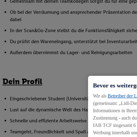
Gemeinsam mit deinen Teamkollegen sorgst du für eine gepf
Ob bei der Verräumung und ansprechender Präsentation der
dabei
In der Scan&Go-Zone stellst du die Funktionsfähigkeit siche
Du prüfst den Wareneingang, unterstützt bei Inventurarbei
Außerdem übernimmst du Lager- und Reinigungsarbeiten
Dein Profil
Bevor es weiterg
Wir als
Betreiber der 
Eingeschriebener Student (Universität oder Hochschule)
(gemeinsam: „Lidl-Dien
Lust auf die dynamische Welt des Handels
Informationen in Ihrem
Zustimmung - auch dur
Schnelle und effiziente Arbeitsweise sowie Anpassungsfäh
IAB TCF insgesamt
6
Teamgeist, Freundlichkeit und Spaß am Umgang mit Mens
Werbung innerhalb und