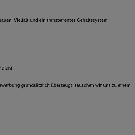
n genannten Partner
 verarbeitet.
trauen, Vielfalt und ein transparentes Gehaltssystem
er
, die Utiq-
b die Technologie für
er, der anhand der IP-
Utiq erstellt. Wir
ungsverhalten in den
sten wiedererkannt
pielen können. Sie
 dich!
ten erläuterten
rtal von Utiq
Bewerbung grundsätzlich überzeugt, tauschen wir uns zu einem
logie für digitales
re Informationen
sen. Durch einen
en unter Einbindung
nd zu Ihrem Recht,