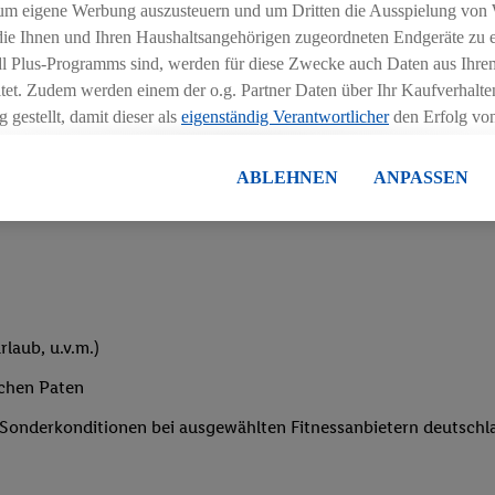
um eigene Werbung auszusteuern und um Dritten die Ausspielung von
iblen Schichtmodellen in Absprache mit der Führungskraft
 die Ihnen und Ihren Haushaltsangehörigen zugeordneten Endgeräte zu 
dl Plus-Programms sind, werden für diese Zwecke auch Daten aus Ihrem
tet. Zudem werden einem der o.g. Partner Daten über Ihr Kaufverhalten
 gestellt, damit dieser als
eigenständig Verantwortlicher
den Erfolg v
essen kann.
lisierter Werbung basiert auf der Generierung von auch mit Daten von
ABLEHNEN
ANPASSEN
eihnachtsgeld
en. Dies umfasst die Zusammenführung von Daten (z.B. über Ihre Nutzu
en Lidl-Diensten, Informationen aus Ihrem Kundenkonto - z.B. Alter od
andortdaten) auch über verschiedene Endgeräte und Lidl-Dienste hinwe
er dem Zugriff auf Informationen auf Ihren Endgeräten zur Erstellung 
en). Im Zusammenhang mit dem Ausspielen dieser Werbung erfolgen V
gsmessung der Werbung, zur Zielgruppenforschung, zur Entwicklung v
laub, u.v.m.)
rung und Optimierung dieser Werbeausspielungen.
ustimmung dazu erteilen und danach ein Lidl Plus-Konto erstellen bzw. s
ichen Paten
-Konto einloggen, kann darüber hinaus auch Ihre dort angegebene E-M
e Sonderkonditionen bei ausgewählten Fitnessanbietern deutsch
wortlichkeit mit einem der oben genannten Partner verwendet werden,
ng zu erstellen (die sogenannte EUID), die wir sodann ähnlich wie die
nung verwenden können, um Sie in von Dritten betriebenen Diensten 