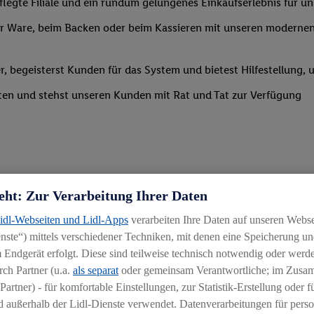
legte Filiale und ein rundum gelungenes Einkaufserlebnis für u
 Ware, beim Backen oder beim Kassieren mit unseren modernen 
r, begeisterst Kunden für das System und bietest Hilfestellung, 
ten und stehst unseren Kunden mit Rat und Tat zur Verfügung
eht: Zur Verarbeitung Ihrer Daten
Lidl-Webseiten und Lidl-Apps
verarbeiten Ihre Daten auf unseren Webs
ste“) mittels verschiedener Techniken, mit denen eine Speicherung und
 Endgerät erfolgt. Diese sind teilweise technisch notwendig oder werde
ch Partner (u.a.
als separat
oder gemeinsam Verantwortliche; im Zus
igkeit an wechselnde Aufgaben
Partner) - für komfortable Einstellungen, zur Statistik-Erstellung oder fü
chen
 außerhalb der Lidl-Dienste verwendet. Datenverarbeitungen für perso