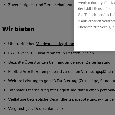
werden durchgeführt, 
Zuverlässigkeit und Bereitschaft zur Unterstützung in flex
der Lidl-Dienste über
Sie Teilnehmer des Li
Kaufverhalten verarbei
Diensten zur Verfügung
Wir bieten
seiner Auftraggeber m
Die Erstellung persona
Übertariflicher
Mindesteinstiegslohn
sowie Urlaubs- und W
angereicherten Profil
Ihr Kaufverhalten in d
Exklusiver 5 % Einkaufsrabatt in unseren Filialen
sowie Ihre genauen St
Bezahlte Überstunden bei minutengenauer Zeiterfassung
Speichern von und/ od
(sogenannten Segment
Flexible Arbeitszeiten passend zu deinen Vorlesungsplänen
zur Leistungs-/ Erfol
Weitere Leistungen gemäß Tarifvertrag (Zuschläge, Sonderur
zur technischen Siche
Sofern Sie hier Ihre Z
Intensive Einarbeitung mit Begleitung durch einen persönl
bestehendes Lidl Plus
Vielfältige betriebliche Gesundheitsangebote und exklusiv
in gemeinsamer Verant
spezielle Online-Kennu
Vergünstigtes Deutschlandticket
beschriebene Utiq-Ken