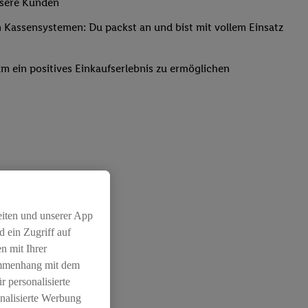
nsere Kunden
Kassensystemen: Du packst an und bist mit vollem Einsatz
um ein positives Einkaufserlebnis zu ermöglichen
eiten und unserer App
 ein Zugriff auf
n mit Ihrer
ammenhang mit dem
r personalisierte
nalisierte Werbung