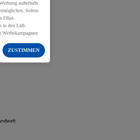
 Werbung außerhalb
ermöglichen. Sofern
 Filial-
 in den Lidl-
on Werbekampagnen
 anderen Diensten
ZUSTIMMEN
ng der Lidl-Dienste,
er Geschlecht -
g einschließlich dem
von Zielgruppen
erarbeitungen auch
on Angeboten sowie
ich in Ihr
ail-Adresse von uns
landweit
 um daraus eine
 sogleich
zu erkennen und