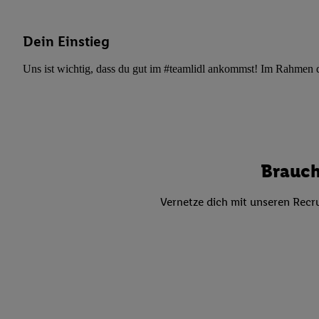
Datenschutzbestimmu
Verwendungszwecke ode
und Funktionen im Ra
Dein Einstieg
Gewährleistung der Si
Uns ist wichtig, dass du gut im #teamlidl ankommst! Im Rahmen dei
Anzeige von Werbung u
Verknüpfung verschiede
Messung des Erfolgs 
Technologie für digita
Verwendung genauer
oder Zugriff auf I
Brauch
von Zielgruppen d
reduzierter Daten
Vernetze dich mit unseren Recru
zur Auswahl person
Liste der Partn