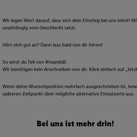
Ihnen personalisierte
auch Ihre in einen Ha
Wir legen Wert darauf, dass sich dein Einstieg bei uns lohnt! M
Zudem erlauben Sie u
unabhängig vom Geschlecht setzt.
Technologie in den Lid
Sie verfügbar ist. Wenn
Adresse und einer Kun
Hört sich gut an? Dann lass bald von dir hören!
werden diese Kennung 
Lidl-Diensten zu erfas
So wirst du Teil von #teamlidl:
werden, die von Dritte
Wir benötigen kein Anschreiben von dir. Klick einfach auf „Jetz
können Ihre Einwilligu
Möglichkeit, Ihre Einw
Wenn deine Wunschposition mehrfach ausgeschrieben ist, bewir
(„consenthub“)
oder üb
späteren Zeitpunkt über mögliche alternative Einsatzorte aus.
Marketing“ am unteren 
finden Sie in den
Date
Durch einen Klick auf
Klick auf „Zustimmen“
Bei uns ist mehr drin!
sämtlicher genannten P
Ihre Einwilligung jede