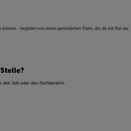
elne
ig benannten Zwecke
g, Bereitstellung und
ennen – begleitet von einem persönlichen Paten, der dir mit Rat und Ta
dlichen Quellen,
telter Informationen,
-basierten Utiq-
 Speichern von
ngebote. Analyse
Stelle?
ellen. Verwendung
ung von Profilen
er den Job oder den Fachbereich.