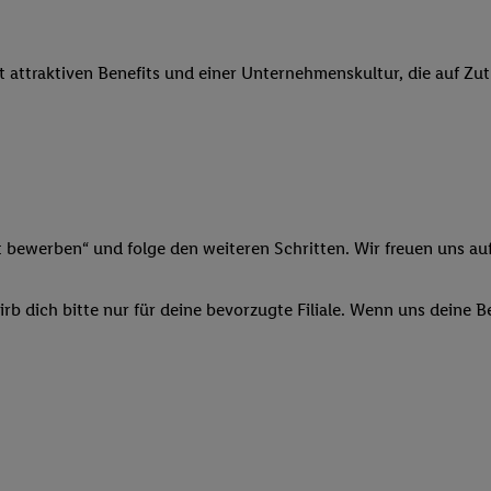
 Werbung auszuspielen. Hierzu wird von uns und einem der anderen obe
shwert umgewandelte E-Mail-Adresse in gemeinsamer Verantwortlichkeit
it attraktiven Benefits und einer Unternehmenskultur, die auf Zu
ns, der Utiq SA/NV („Utiq“) und Ihrem
Telekommunikationsnetzbetreib
l-Diensten einzusetzen. Utiq prüft zunächst anhand Ihrer IP-Adresse, o
 das der Fall ist, gibt Utiq Ihre IP-Adresse an Ihren Netzbetreiber weit
denkonto-Referenz, wie z.B. Ihrer Mobilfunknummer, eine Kennung für 
verwenden, um Sie wiederzuerkennen und Erkenntnisse über Ihr Nutz
sen. Insbesondere können Sie mittels dieser Technologie auch auf Dien
n betrieben werden, damit wir Ihnen dort personalisierte Werbung auss
t bewerben“ und folge den weiteren Schritten. Wir freuen uns auf
ng speziell zur Nutzung der Utiq-Technologie - zusätzlich zur weiter un
illigung generell zu widerrufen - jederzeit auch über
das Datenschutzpo
b dich bitte nur für deine bevorzugte Filiale. Wenn uns deine 
er „Anpassen“/„Nutzung der Telekommunikations-basierten Utiq-Techno
Ende dieser Einwilligung (nur für die Lidl-Dienste) widerrufen. Weite
nschutzbestimmungen von Utiq
.
 „Ablehnen“ können Sie nur den Einsatz notwendiger Techniken zulas
 stimmen Sie allen Verarbeitungen zu sämtlichen vorgenannten Zweck
artner zu. Weitere Informationen, auch zur Speicherdauer der Daten u
rzeit mit Wirkung für die Zukunft zu widerrufen, finden Sie in unseren