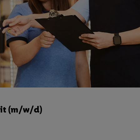
it (m/w/d)