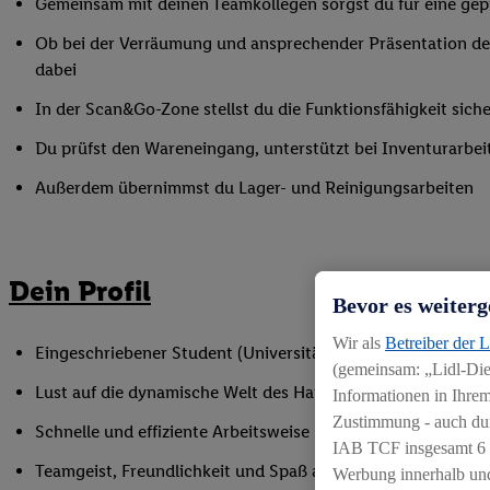
Gemeinsam mit deinen Teamkollegen sorgst du für eine gepf
Ob bei der Verräumung und ansprechender Präsentation der
dabei
In der Scan&Go-Zone stellst du die Funktionsfähigkeit siche
Du prüfst den Wareneingang, unterstützt bei Inventurarbei
Außerdem übernimmst du Lager- und Reinigungsarbeiten
Dein Profil
Bevor es weiterg
Wir als
Betreiber der 
Eingeschriebener Student (Universität oder Hochschule)
(gemeinsam: „Lidl-Dien
Lust auf die dynamische Welt des Handels
Informationen in Ihrem
Zustimmung - auch dur
Schnelle und effiziente Arbeitsweise sowie Anpassungsfäh
IAB TCF insgesamt
6
Teamgeist, Freundlichkeit und Spaß am Umgang mit Mens
Werbung innerhalb und