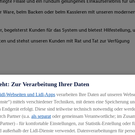
legte Filiale und ein rundum gelungenes Einkaufserlebnis für u
 Ware, beim Backen oder beim Kassieren mit unseren modernen 
r, begeisterst Kunden für das System und bietest Hilfestellung, 
ten und stehst unseren Kunden mit Rat und Tat zur Verfügung
eht: Zur Verarbeitung Ihrer Daten
Lidl-Webseiten und Lidl-Apps
verarbeiten Ihre Daten auf unseren Webs
ste“) mittels verschiedener Techniken, mit denen eine Speicherung und
 Endgerät erfolgt. Diese sind teilweise technisch notwendig oder werde
ch Partner (u.a.
als separat
oder gemeinsam Verantwortliche; im Zus
igkeit an wechselnde Aufgaben
Partner) - für komfortable Einstellungen, zur Statistik-Erstellung oder fü
chen
 außerhalb der Lidl-Dienste verwendet. Datenverarbeitungen für perso