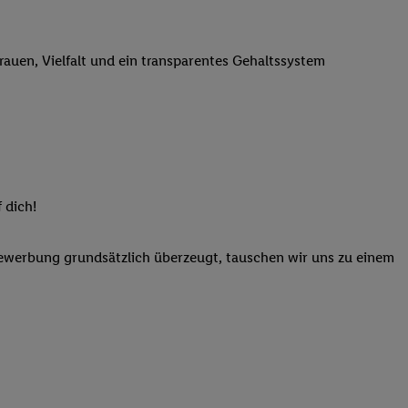
n genannten Partner
 verarbeitet.
trauen, Vielfalt und ein transparentes Gehaltssystem
er
, die Utiq-
b die Technologie für
er, der anhand der IP-
Utiq erstellt. Wir
ungsverhalten in den
sten wiedererkannt
pielen können. Sie
 dich!
ten erläuterten
rtal von Utiq
Bewerbung grundsätzlich überzeugt, tauschen wir uns zu einem
logie für digitales
re Informationen
sen. Durch einen
en unter Einbindung
nd zu Ihrem Recht,