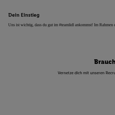
Datenschutzbestimmu
Verwendungszwecke ode
und Funktionen im Ra
Dein Einstieg
Gewährleistung der Si
Uns ist wichtig, dass du gut im #teamlidl ankommst! Im Rahmen dei
Anzeige von Werbung u
Verknüpfung verschiede
Messung des Erfolgs 
Technologie für digita
Verwendung genauer
oder Zugriff auf I
Brauch
von Zielgruppen d
reduzierter Daten
Vernetze dich mit unseren Recru
zur Auswahl person
Liste der Partn