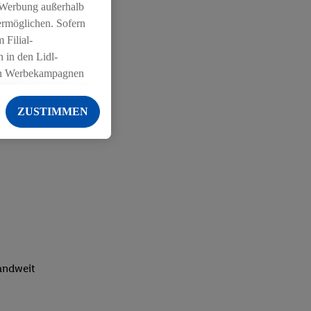
 Werbung außerhalb
ermöglichen. Sofern
 Filial-
 in den Lidl-
on Werbekampagnen
 anderen Diensten
ZUSTIMMEN
ng der Lidl-Dienste,
er Geschlecht -
g einschließlich dem
von Zielgruppen
erarbeitungen auch
on Angeboten sowie
ich in Ihr
ail-Adresse von uns
landweit
 um daraus eine
 sogleich
zu erkennen und