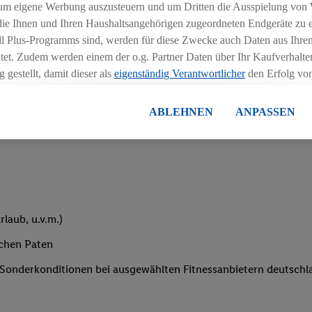
um eigene Werbung auszusteuern und um Dritten die Ausspielung von
iblen Schichtmodellen in Absprache mit der Führungskraft
 die Ihnen und Ihren Haushaltsangehörigen zugeordneten Endgeräte zu 
dl Plus-Programms sind, werden für diese Zwecke auch Daten aus Ihrem
tet. Zudem werden einem der o.g. Partner Daten über Ihr Kaufverhalten
 gestellt, damit dieser als
eigenständig Verantwortlicher
den Erfolg v
essen kann.
lisierter Werbung basiert auf der Generierung von auch mit Daten von
ABLEHNEN
ANPASSEN
eihnachtsgeld
en. Dies umfasst die Zusammenführung von Daten (z.B. über Ihre Nutzu
en Lidl-Diensten, Informationen aus Ihrem Kundenkonto - z.B. Alter od
andortdaten) auch über verschiedene Endgeräte und Lidl-Dienste hinwe
er dem Zugriff auf Informationen auf Ihren Endgeräten zur Erstellung 
en). Im Zusammenhang mit dem Ausspielen dieser Werbung erfolgen V
gsmessung der Werbung, zur Zielgruppenforschung, zur Entwicklung v
laub, u.v.m.)
rung und Optimierung dieser Werbeausspielungen.
ustimmung dazu erteilen und danach ein Lidl Plus-Konto erstellen bzw. s
ichen Paten
-Konto einloggen, kann darüber hinaus auch Ihre dort angegebene E-M
e Sonderkonditionen bei ausgewählten Fitnessanbietern deutsch
wortlichkeit mit einem der oben genannten Partner verwendet werden,
ng zu erstellen (die sogenannte EUID), die wir sodann ähnlich wie die
nung verwenden können, um Sie in von Dritten betriebenen Diensten 