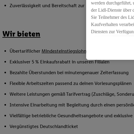
werden durchgeführt, 
Zuverlässigkeit und Bereitschaft zur Unterstützung in flex
der Lidl-Dienste über
Sie Teilnehmer des Li
Kaufverhalten verarbei
Diensten zur Verfügung
Wir bieten
seiner Auftraggeber m
Die Erstellung persona
Übertariflicher
Mindesteinstiegslohn
sowie Urlaubs- und W
angereicherten Profil
Ihr Kaufverhalten in d
Exklusiver 5 % Einkaufsrabatt in unseren Filialen
sowie Ihre genauen St
Bezahlte Überstunden bei minutengenauer Zeiterfassung
Speichern von und/ od
(sogenannten Segment
Flexible Arbeitszeiten passend zu deinen Vorlesungsplänen
zur Leistungs-/ Erfol
Weitere Leistungen gemäß Tarifvertrag (Zuschläge, Sonderur
zur technischen Siche
Sofern Sie hier Ihre Z
Intensive Einarbeitung mit Begleitung durch einen persönl
bestehendes Lidl Plus
Vielfältige betriebliche Gesundheitsangebote und exklusiv
in gemeinsamer Verant
spezielle Online-Kennu
Vergünstigtes Deutschlandticket
beschriebene Utiq-Ken