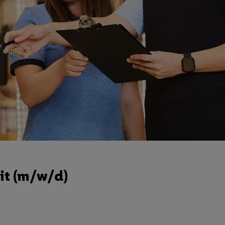
it (m/w/d)