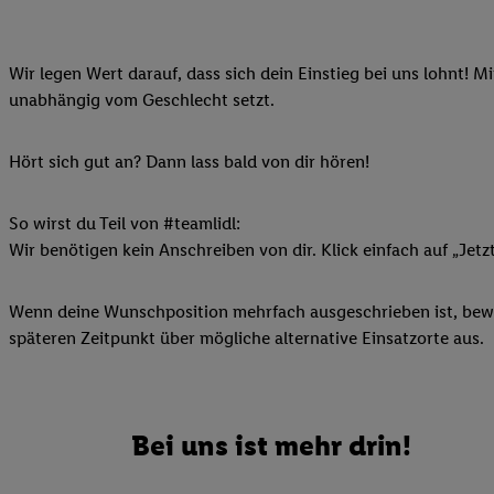
Ihnen personalisierte
auch Ihre in einen Ha
Wir legen Wert darauf, dass sich dein Einstieg bei uns lohnt! M
Zudem erlauben Sie u
unabhängig vom Geschlecht setzt.
Technologie in den Lid
Sie verfügbar ist. Wenn
Adresse und einer Kun
Hört sich gut an? Dann lass bald von dir hören!
werden diese Kennung 
Lidl-Diensten zu erfas
So wirst du Teil von #teamlidl:
werden, die von Dritte
Wir benötigen kein Anschreiben von dir. Klick einfach auf „Jetz
können Ihre Einwilligu
Möglichkeit, Ihre Einw
Wenn deine Wunschposition mehrfach ausgeschrieben ist, bewir
(„consenthub“)
oder üb
späteren Zeitpunkt über mögliche alternative Einsatzorte aus.
Marketing“ am unteren 
finden Sie in den
Date
Durch einen Klick auf
Klick auf „Zustimmen“
Bei uns ist mehr drin!
sämtlicher genannten P
Ihre Einwilligung jede