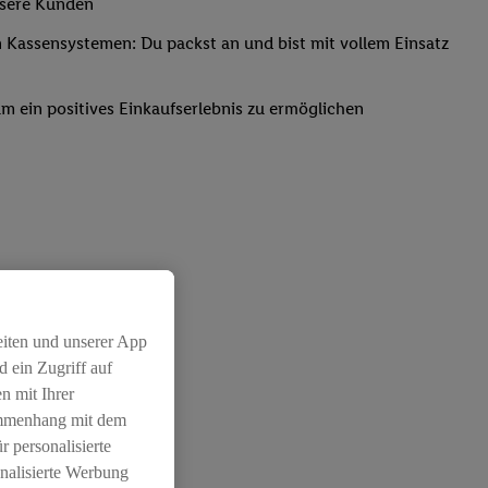
nsere Kunden
Kassensystemen: Du packst an und bist mit vollem Einsatz
um ein positives Einkaufserlebnis zu ermöglichen
eiten und unserer App
 ein Zugriff auf
n mit Ihrer
ammenhang mit dem
r personalisierte
nalisierte Werbung