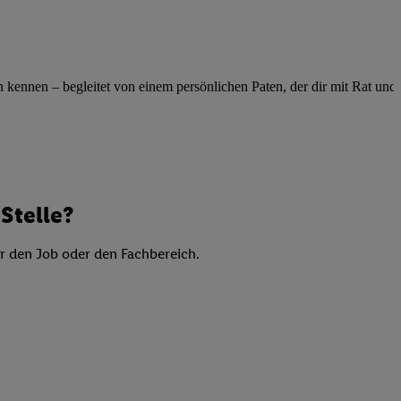
elne
ig benannten Zwecke
g, Bereitstellung und
ennen – begleitet von einem persönlichen Paten, der dir mit Rat und Ta
dlichen Quellen,
telter Informationen,
-basierten Utiq-
 Speichern von
ngebote. Analyse
Stelle?
ellen. Verwendung
ung von Profilen
er den Job oder den Fachbereich.