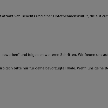
 Werbung auszuspielen. Hierzu wird von uns und einem der anderen obe
shwert umgewandelte E-Mail-Adresse in gemeinsamer Verantwortlichkeit
it attraktiven Benefits und einer Unternehmenskultur, die auf Zu
ns, der Utiq SA/NV („Utiq“) und Ihrem
Telekommunikationsnetzbetreib
l-Diensten einzusetzen. Utiq prüft zunächst anhand Ihrer IP-Adresse, o
 das der Fall ist, gibt Utiq Ihre IP-Adresse an Ihren Netzbetreiber weit
denkonto-Referenz, wie z.B. Ihrer Mobilfunknummer, eine Kennung für 
verwenden, um Sie wiederzuerkennen und Erkenntnisse über Ihr Nutz
sen. Insbesondere können Sie mittels dieser Technologie auch auf Dien
n betrieben werden, damit wir Ihnen dort personalisierte Werbung auss
t bewerben“ und folge den weiteren Schritten. Wir freuen uns auf
ng speziell zur Nutzung der Utiq-Technologie - zusätzlich zur weiter un
illigung generell zu widerrufen - jederzeit auch über
das Datenschutzpo
b dich bitte nur für deine bevorzugte Filiale. Wenn uns deine 
er „Anpassen“/„Nutzung der Telekommunikations-basierten Utiq-Techno
Ende dieser Einwilligung (nur für die Lidl-Dienste) widerrufen. Weite
nschutzbestimmungen von Utiq
.
 „Ablehnen“ können Sie nur den Einsatz notwendiger Techniken zulas
 stimmen Sie allen Verarbeitungen zu sämtlichen vorgenannten Zweck
artner zu. Weitere Informationen, auch zur Speicherdauer der Daten u
rzeit mit Wirkung für die Zukunft zu widerrufen, finden Sie in unseren