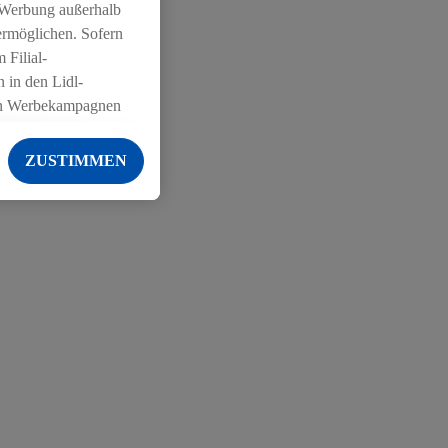
 Werbung außerhalb
ermöglichen. Sofern
 Filial-
 in den Lidl-
on Werbekampagnen
 anderen Diensten
ZUSTIMMEN
ng der Lidl-Dienste,
er Geschlecht -
g einschließlich dem
von Zielgruppen
erarbeitungen auch
on Angeboten sowie
ich in Ihr
ail-Adresse von uns
 um daraus eine
 sogleich
zu erkennen und