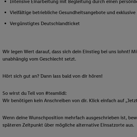
Intensive Einarbeitung mit Begleitung durch einen persönl
Ihnen personalisierte
Vielfältige betriebliche Gesundheitsangebote und exklusiv
auch Ihre in einen Ha
Zudem erlauben Sie u
Vergünstigtes Deutschlandticket
Technologie in den Lid
Sie verfügbar ist. Wenn
Adresse und einer Kun
werden diese Kennung 
Wir legen Wert darauf, dass sich dein Einstieg bei uns lohnt! M
Lidl-Diensten zu erfas
unabhängig vom Geschlecht setzt.
werden, die von Dritte
können Ihre Einwilligu
Hört sich gut an? Dann lass bald von dir hören!
Möglichkeit, Ihre Einw
(„consenthub“)
oder üb
So wirst du Teil von #teamlidl:
Marketing“ am unteren 
Wir benötigen kein Anschreiben von dir. Klick einfach auf „Jetz
finden Sie in den
Date
Durch einen Klick auf
Klick auf „Zustimmen“
Wenn deine Wunschposition mehrfach ausgeschrieben ist, bewir
sämtlicher genannten P
späteren Zeitpunkt über mögliche alternative Einsatzorte aus.
Ihre Einwilligung jede