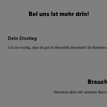
Datenschutzbestimmu
Verwendungszwecke ode
und Funktionen im Ra
Bei uns ist mehr drin!
Gewährleistung der Si
Anzeige von Werbung u
Verknüpfung verschiede
Messung des Erfolgs 
Dein Einstieg
Technologie für digita
Uns ist wichtig, dass du gut im #teamlidl ankommst! Im Rahmen dei
Verwendung genauer
oder Zugriff auf I
von Zielgruppen d
reduzierter Daten
zur Auswahl person
Brauch
Liste der Partn
Vernetze dich mit unseren Recru