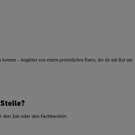
elne
ig benannten Zwecke
g, Bereitstellung und
dlichen Quellen,
telter Informationen,
-basierten Utiq-
ennen – begleitet von einem persönlichen Paten, der dir mit Rat und Ta
 Speichern von
ngebote. Analyse
ellen. Verwendung
ung von Profilen
Stelle?
er den Job oder den Fachbereich.