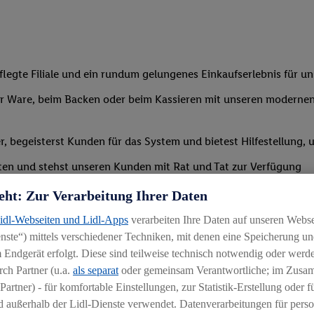
legte Filiale und ein rundum gelungenes Einkaufserlebnis für u
 Ware, beim Backen oder beim Kassieren mit unseren modernen 
r, begeisterst Kunden für das System und bietest Hilfestellung, 
ten und stehst unseren Kunden mit Rat und Tat zur Verfügung
eht: Zur Verarbeitung Ihrer Daten
Lidl-Webseiten und Lidl-Apps
verarbeiten Ihre Daten auf unseren Webs
ste“) mittels verschiedener Techniken, mit denen eine Speicherung und
 Endgerät erfolgt. Diese sind teilweise technisch notwendig oder werde
ch Partner (u.a.
als separat
oder gemeinsam Verantwortliche; im Zus
Partner) - für komfortable Einstellungen, zur Statistik-Erstellung oder fü
 außerhalb der Lidl-Dienste verwendet. Datenverarbeitungen für perso