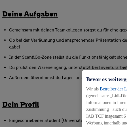
Deine Aufgaben
Gemeinsam mit deinen Teamkollegen sorgst du für eine gepf
Ob bei der Verräumung und ansprechender Präsentation der
dabei
In der Scan&Go-Zone stellst du die Funktionsfähigkeit siche
Du prüfst den Wareneingang, unterstützt bei Inventurarbei
Außerdem übernimmst du Lager- und Reinigungsarbeiten
Bevor es weiterg
Wir als
Betreiber der 
(gemeinsam: „Lidl-Dien
Dein Profil
Informationen in Ihrem
Zustimmung - auch dur
IAB TCF insgesamt
6
Eingeschriebener Student (Universität oder Hochschule)
Werbung innerhalb und