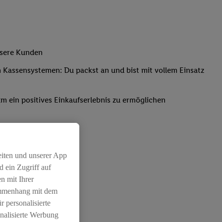
nsere Kunden
Kassensystemen: Du packst an und bist mit vollem Einsatz
um ein positives Einkaufserlebnis zu ermöglichen
eiten und unserer App
 ein Zugriff auf
n mit Ihrer
ammenhang mit dem
r personalisierte
nalisierte Werbung