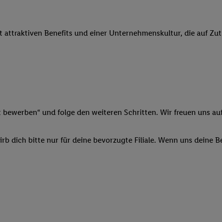
 Werbung auszuspielen. Hierzu wird von uns und einem der anderen obe
shwert umgewandelte E-Mail-Adresse in gemeinsamer Verantwortlichkeit
it attraktiven Benefits und einer Unternehmenskultur, die auf Zu
ns, der Utiq SA/NV („Utiq“) und Ihrem
Telekommunikationsnetzbetreib
l-Diensten einzusetzen. Utiq prüft zunächst anhand Ihrer IP-Adresse, o
 das der Fall ist, gibt Utiq Ihre IP-Adresse an Ihren Netzbetreiber weit
denkonto-Referenz, wie z.B. Ihrer Mobilfunknummer, eine Kennung für 
verwenden, um Sie wiederzuerkennen und Erkenntnisse über Ihr Nutz
sen. Insbesondere können Sie mittels dieser Technologie auch auf Dien
n betrieben werden, damit wir Ihnen dort personalisierte Werbung auss
t bewerben“ und folge den weiteren Schritten. Wir freuen uns auf
ng speziell zur Nutzung der Utiq-Technologie - zusätzlich zur weiter un
illigung generell zu widerrufen - jederzeit auch über
das Datenschutzpo
b dich bitte nur für deine bevorzugte Filiale. Wenn uns deine 
er „Anpassen“/„Nutzung der Telekommunikations-basierten Utiq-Techno
Ende dieser Einwilligung (nur für die Lidl-Dienste) widerrufen. Weite
nschutzbestimmungen von Utiq
.
 „Ablehnen“ können Sie nur den Einsatz notwendiger Techniken zulas
 stimmen Sie allen Verarbeitungen zu sämtlichen vorgenannten Zweck
artner zu. Weitere Informationen, auch zur Speicherdauer der Daten u
rzeit mit Wirkung für die Zukunft zu widerrufen, finden Sie in unseren