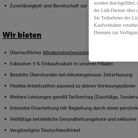
werden durchgeführt, 
Zuverlässigkeit und Bereitschaft zur Unterstützung in flex
der Lidl-Dienste über
Sie Teilnehmer des Li
Kaufverhalten verarbei
Diensten zur Verfügung
Wir bieten
seiner Auftraggeber m
Die Erstellung persona
Übertariflicher
Mindesteinstiegslohn
sowie Urlaubs- und W
angereicherten Profil
Ihr Kaufverhalten in d
Exklusiver 5 % Einkaufsrabatt in unseren Filialen
sowie Ihre genauen St
Bezahlte Überstunden bei minutengenauer Zeiterfassung
Speichern von und/ od
(sogenannten Segment
Flexible Arbeitszeiten passend zu deinen Vorlesungsplänen
zur Leistungs-/ Erfol
Weitere Leistungen gemäß Tarifvertrag (Zuschläge, Sonderur
zur technischen Siche
Sofern Sie hier Ihre Z
Intensive Einarbeitung mit Begleitung durch einen persönl
bestehendes Lidl Plus
Vielfältige betriebliche Gesundheitsangebote und exklusiv
in gemeinsamer Verant
spezielle Online-Kennu
Vergünstigtes Deutschlandticket
beschriebene Utiq-Ken