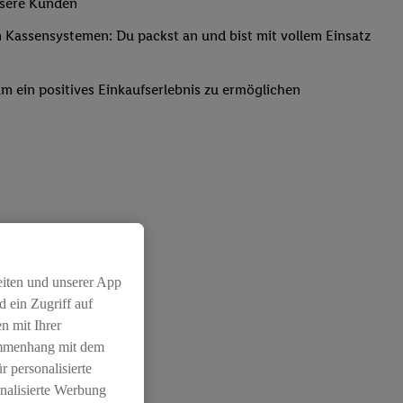
nsere Kunden
Kassensystemen: Du packst an und bist mit vollem Einsatz
um ein positives Einkaufserlebnis zu ermöglichen
eiten und unserer App
 ein Zugriff auf
n mit Ihrer
ammenhang mit dem
r personalisierte
nalisierte Werbung