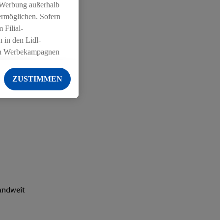
 Werbung außerhalb
ermöglichen. Sofern
 Filial-
 in den Lidl-
on Werbekampagnen
 anderen Diensten
ZUSTIMMEN
ng der Lidl-Dienste,
er Geschlecht -
g einschließlich dem
von Zielgruppen
erarbeitungen auch
on Angeboten sowie
ich in Ihr
ail-Adresse von uns
landweit
 um daraus eine
 sogleich
zu erkennen und