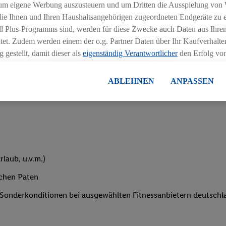
um eigene Werbung auszusteuern und um Dritten die Ausspielung von
iblen Schichtmodellen in Absprache mit der Führungskraft
 die Ihnen und Ihren Haushaltsangehörigen zugeordneten Endgeräte zu 
dl Plus-Programms sind, werden für diese Zwecke auch Daten aus Ihrem
tet. Zudem werden einem der o.g. Partner Daten über Ihr Kaufverhalten
 gestellt, damit dieser als
eigenständig Verantwortlicher
den Erfolg v
essen kann.
lisierter Werbung basiert auf der Generierung von auch mit Daten von
ABLEHNEN
ANPASSEN
eihnachtsgeld
en. Dies umfasst die Zusammenführung von Daten (z.B. über Ihre Nutzu
en Lidl-Diensten, Informationen aus Ihrem Kundenkonto - z.B. Alter od
andortdaten) auch über verschiedene Endgeräte und Lidl-Dienste hinwe
er dem Zugriff auf Informationen auf Ihren Endgeräten zur Erstellung 
en). Im Zusammenhang mit dem Ausspielen dieser Werbung erfolgen V
gsmessung der Werbung, zur Zielgruppenforschung, zur Entwicklung v
laub, u.v.m.)
rung und Optimierung dieser Werbeausspielungen.
ustimmung dazu erteilen und danach ein Lidl Plus-Konto erstellen bzw. s
ichen Paten
-Konto einloggen, kann darüber hinaus auch Ihre dort angegebene E-M
e Sonderkonditionen bei ausgewählten Fitnessanbietern deutsch
wortlichkeit mit einem der oben genannten Partner verwendet werden,
ng zu erstellen (die sogenannte EUID), die wir sodann ähnlich wie die
nung verwenden können, um Sie in von Dritten betriebenen Diensten 