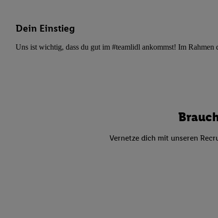
Datenschutzbestimmu
Verwendungszwecke ode
und Funktionen im Ra
Dein Einstieg
Gewährleistung der Si
Uns ist wichtig, dass du gut im #teamlidl ankommst! Im Rahmen dei
Anzeige von Werbung u
Verknüpfung verschiede
Messung des Erfolgs 
Technologie für digita
Verwendung genauer
oder Zugriff auf I
Brauch
von Zielgruppen d
reduzierter Daten
Vernetze dich mit unseren Recru
zur Auswahl person
Liste der Partn