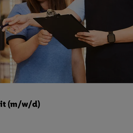
it (m/w/d)