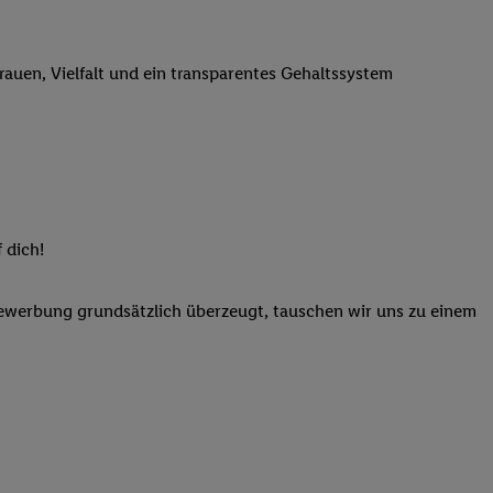
n genannten Partner
 verarbeitet.
trauen, Vielfalt und ein transparentes Gehaltssystem
er
, die Utiq-
b die Technologie für
er, der anhand der IP-
Utiq erstellt. Wir
ungsverhalten in den
sten wiedererkannt
pielen können. Sie
 dich!
ten erläuterten
rtal von Utiq
Bewerbung grundsätzlich überzeugt, tauschen wir uns zu einem
logie für digitales
re Informationen
sen. Durch einen
en unter Einbindung
nd zu Ihrem Recht,