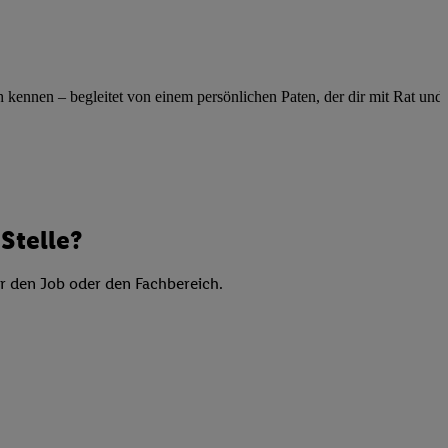
elne
ig benannten Zwecke
g, Bereitstellung und
ennen – begleitet von einem persönlichen Paten, der dir mit Rat und Ta
dlichen Quellen,
telter Informationen,
-basierten Utiq-
 Speichern von
ngebote. Analyse
Stelle?
ellen. Verwendung
ung von Profilen
er den Job oder den Fachbereich.