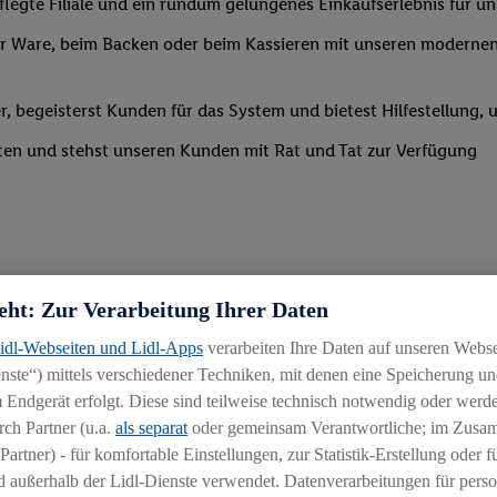
legte Filiale und ein rundum gelungenes Einkaufserlebnis für u
 Ware, beim Backen oder beim Kassieren mit unseren modernen 
r, begeisterst Kunden für das System und bietest Hilfestellung, 
ten und stehst unseren Kunden mit Rat und Tat zur Verfügung
eht: Zur Verarbeitung Ihrer Daten
Lidl-Webseiten und Lidl-Apps
verarbeiten Ihre Daten auf unseren Webs
ste“) mittels verschiedener Techniken, mit denen eine Speicherung und
 Endgerät erfolgt. Diese sind teilweise technisch notwendig oder werde
ch Partner (u.a.
als separat
oder gemeinsam Verantwortliche; im Zus
Partner) - für komfortable Einstellungen, zur Statistik-Erstellung oder fü
chen
 außerhalb der Lidl-Dienste verwendet. Datenverarbeitungen für perso