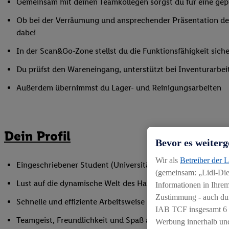
Gemeinsam mit deinen Teamkollegen sorgst du für eine gepf
Ob bei der Verräumung und ansprechender Präsentation der
dabei
In der Scan&Go-Zone stellst du die Funktionsfähigkeit siche
Du prüfst den Wareneingang, unterstützt bei Inventurarbei
Außerdem übernimmst du Lager- und Reinigungsarbeiten
Dein Profil
Bevor es weiterg
Wir als
Betreiber der 
Eingeschriebener Student (Universität oder Hochschule)
(gemeinsam: „Lidl-Dien
Lust auf die dynamische Welt des Handels
Informationen in Ihrem
Zustimmung - auch dur
Schnelle und effiziente Arbeitsweise
IAB TCF insgesamt
6
Teamgeist, Freundlichkeit und Spaß am Umgang mit Mens
Werbung innerhalb und