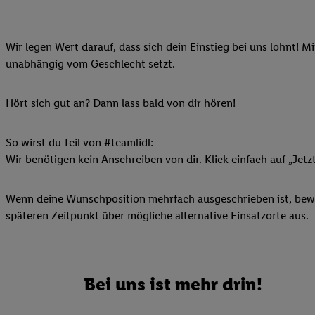
Ihnen personalisierte
auch Ihre in einen Ha
Wir legen Wert darauf, dass sich dein Einstieg bei uns lohnt! M
Zudem erlauben Sie u
unabhängig vom Geschlecht setzt.
Technologie in den Lid
Sie verfügbar ist. Wenn
Adresse und einer Kun
Hört sich gut an? Dann lass bald von dir hören!
werden diese Kennung 
Lidl-Diensten zu erfas
So wirst du Teil von #teamlidl:
werden, die von Dritte
Wir benötigen kein Anschreiben von dir. Klick einfach auf „Jetz
können Ihre Einwilligu
Möglichkeit, Ihre Einw
Wenn deine Wunschposition mehrfach ausgeschrieben ist, bewir
(„consenthub“)
oder üb
späteren Zeitpunkt über mögliche alternative Einsatzorte aus.
Marketing“ am unteren 
finden Sie in den
Date
Durch einen Klick auf
Klick auf „Zustimmen“
Bei uns ist mehr drin!
sämtlicher genannten P
Ihre Einwilligung jede