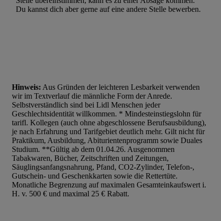
Stelle übereinstimmen, kann es zu einer Absage kommen.
Du kannst dich aber gerne auf eine andere Stelle bewerben.
Hinweis:
Aus Gründen der leichteren Lesbarkeit verwenden
wir im Textverlauf die männliche Form der Anrede.
Selbstverständlich sind bei Lidl Menschen jeder
Geschlechtsidentität willkommen. * Mindesteinstiegslohn für
tarifl. Kollegen (auch ohne abgeschlossene Berufsausbildung),
je nach Erfahrung und Tarifgebiet deutlich mehr. Gilt nicht für
Praktikum, Ausbildung, Abiturientenprogramm sowie Duales
Studium. **Gültig ab dem 01.04.26. Ausgenommen
Tabakwaren, Bücher, Zeitschriften und Zeitungen,
Säuglingsanfangsnahrung, Pfand, CO2-Zylinder, Telefon-,
Gutschein- und Geschenkkarten sowie die Rettertüte.
Monatliche Begrenzung auf maximalen Gesamteinkaufswert i.
H. v. 500 € und maximal 25 € Rabatt.