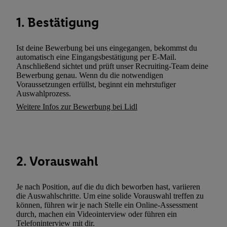
können. Sie können Ihre Einwilligung speziell zur Nutzung der U
1. Bestätigung
zusätzlich zur weiter unten erläuterten Möglichkeit, Ihre Einwilli
widerrufen - jederzeit auch über
das Datenschutzportal von Utiq
(„consenthub“)
oder über „Anpassen“/„Nutzung der Telekommunik
Ist deine Bewerbung bei uns eingegangen, bekommst du
Utiq-Technologie für digitales Marketing“ am unteren Ende diese
automatisch eine Eingangsbestätigung per E-Mail.
Anschließend sichtet und prüft unser Recruiting-Team deine
(nur für die Lidl-Dienste) widerrufen. Weitere Informationen finde
Bewerbung genau. Wenn du die notwendigen
den
Datenschutzbestimmungen von Utiq
.
Voraussetzungen erfüllst, beginnt ein mehrstufiger
Durch einen Klick auf „Ablehnen“ können Sie nur den Einsatz n
Auswahlprozess.
Techniken zulassen. Durch einen Klick auf „Zustimmen“ stimmen 
Weitere Infos zur Bewerbung bei Lidl
Verarbeitungen zu sämtlichen vorgenannten Zwecken unter Einbi
genannten Partner zu. Weitere Informationen, auch zur Speicherd
und zu Ihrem Recht, Ihre Einwilligung jederzeit mit Wirkung für 
widerrufen, finden Sie in unseren
Datenschutzbestimmungen
.
Die
2. Vorauswahl
Sie hier.
Unter „Anpassen“ können Sie einzelne Verwendungszwe
zulassen; das gilt auch für die nachfolgend schlagwortartig bena
Je nach Position, auf die du dich beworben hast, variieren
Funktionen im Rahmen des Einsatzes des IAB TCF für Werbung
die Auswahlschritte. Um eine solide Vorauswahl treffen zu
Erfolgsmessung:
können, führen wir je nach Stelle ein Online-Assessment
Gewährleistung der Sicherheit, Verhinderung und Aufdeckung v
durch, machen ein Videointerview oder führen ein
Telefoninterview mit dir.
Fehlerbehebung, Bereitstellung und Anzeige von Werbung und In