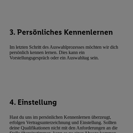
Abgleichung und Kombination von Daten aus unterschiedlichen 
Verknüpfung verschiedener Endgeräte, Identifikation von Geräte
automatisch übermittelter Informationen, Messung des Erfolgs vo
Werbekampagnen durch TTD und Nutzung der Telekommunikatio
3. Persönliches Kennenlernen
Utiq-Technologie für digitales Marketing, sowie:
Verwendung genauer Standortdaten. Erstellung von Profilen für 
Im letzten Schritt des Auswahlprozesses möchten wir dich
Werbung. Speichern von oder Zugriff auf Informationen auf ei
persönlich kennen lernen. Dies kann ein
Vorstellungsgespräch oder ein Auswahltag sein.
Entwicklung und Verbesserung der Angebote. Analyse von Zie
Statistiken oder Kombinationen von Daten aus verschiedenen Q
Verwendung reduzierter Daten zur Auswahl von Werbeanzeige
Werbeleistung. Verwendung von Profilen zur Auswahl personali
Werbung.
Liste der Partner (Lieferanten)
4. Einstellung
Hast du uns im persönlichen Kennenlernen überzeugt,
erfolgen Vertragsunterzeichnung und Einstellung. Sollten
deine Qualifikationen nicht mit den Anforderungen an die