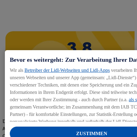
Bevor es weitergeht: Zur Verarbeitung Ihrer Da
Wir als
Betreiber der Lidl-Webseiten und Lidl-Apps
verarbeiten I
unseren Webseiten und unserer App (gemeinsam: „Lidl-Dienste“) 
verschiedener Techniken, mit denen eine Speicherung und ein Zug
Informationen in Ihrem Endgerät erfolgt. Diese sind teilweise te
oder werden mit Ihrer Zustimmung - auch durch Partner (u.a.
als 
gemeinsam Verantwortliche; im Zusammenhang mit dem IAB TC
Partner) - für komfortable Einstellungen, zur Statistik-Erstellung o
Die Bewertungen von aktuellen und ehemaligen Mitarbeitern,
personalisierte Werbung innerhalb und außerhalb der Lidl-Dienst
Azubis und externen Bewerbern haben uns zu einer Top
Datenverarbeitungen für personalisierte Werbung werden durchge
ZUSTIMMEN
Company gemacht. Wir freuen uns über unseren guten Score
Werbung auszusteuern und um Dritten die Ausspielung von Werb