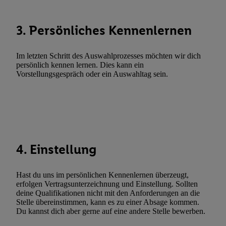
Verknüpfung verschiedener Endgeräte, Identifikation von Geräte
automatisch übermittelter Informationen, Messung des Erfolgs vo
3. Persönliches Kennenlernen
Werbekampagnen durch TTD und Nutzung der Telekommunikatio
Utiq-Technologie für digitales Marketing, sowie:
Im letzten Schritt des Auswahlprozesses möchten wir dich
Verwendung genauer Standortdaten. Erstellung von Profilen für 
persönlich kennen lernen. Dies kann ein
Werbung. Speichern von oder Zugriff auf Informationen auf ei
Vorstellungsgespräch oder ein Auswahltag sein.
Entwicklung und Verbesserung der Angebote. Analyse von Zie
Statistiken oder Kombinationen von Daten aus verschiedenen Q
Verwendung reduzierter Daten zur Auswahl von Werbeanzeige
Werbeleistung. Verwendung von Profilen zur Auswahl personali
Werbung.
4. Einstellung
Liste der Partner (Lieferanten)
Hast du uns im persönlichen Kennenlernen überzeugt,
erfolgen Vertragsunterzeichnung und Einstellung. Sollten
deine Qualifikationen nicht mit den Anforderungen an die
Stelle übereinstimmen, kann es zu einer Absage kommen.
Du kannst dich aber gerne auf eine andere Stelle bewerben.