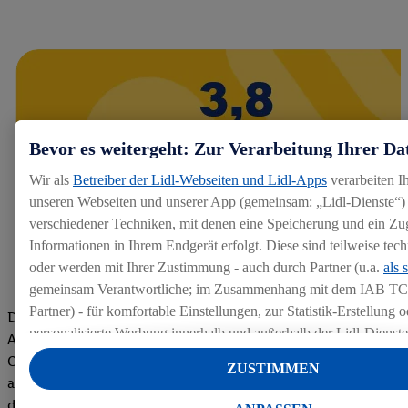
Bevor es weitergeht: Zur Verarbeitung Ihrer Da
Wir als
Betreiber der Lidl-Webseiten und Lidl-Apps
verarbeiten I
unseren Webseiten und unserer App (gemeinsam: „Lidl-Dienste“) 
verschiedener Techniken, mit denen eine Speicherung und ein Zug
Informationen in Ihrem Endgerät erfolgt. Diese sind teilweise te
oder werden mit Ihrer Zustimmung - auch durch Partner (u.a.
als 
gemeinsam Verantwortliche; im Zusammenhang mit dem IAB TC
Partner) - für komfortable Einstellungen, zur Statistik-Erstellung o
Die Bewertungen von aktuellen und ehemaligen Mitarbeitern,
personalisierte Werbung innerhalb und außerhalb der Lidl-Dienst
Azubis und externen Bewerbern haben uns zu einer Top
Datenverarbeitungen für personalisierte Werbung werden durchge
Company gemacht. Wir freuen uns über unseren guten Score
ZUSTIMMEN
Werbung auszusteuern und um Dritten die Ausspielung von Werb
auf dem Arbeitgeber-Bewertungsportal kununu.Hier geht's zu
Lidl-Dienste über die Ihnen und Ihren Haushaltsangehörigen zug
den Bewertungen