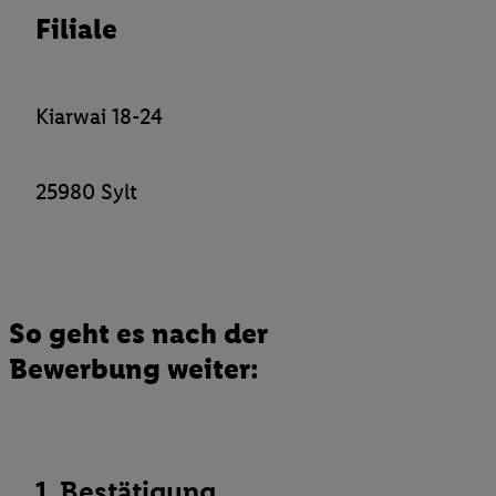
Filiale
Verantwortlichkeit mit einem der oben genannten Partner verwen
daraus eine spezielle Online-Kennung zu erstellen (die sogenannt
sodann ähnlich wie die sogleich beschriebene Utiq-Kennung ve
um Sie in von Dritten betriebenen Diensten zu erkennen und Ihnen
Kiarwai 18-24
Werbung auszuspielen. Hierzu wird von uns und einem der ander
genannten Partner auch Ihre in einen Hashwert umgewandelte E-
gemeinsamer Verantwortlichkeit verarbeitet.
25980 Sylt
Zudem erlauben Sie uns, der Utiq SA/NV („Utiq“) und
Ihrem
Telekommunikationsnetzbetreiber
, die Utiq-Technologie in
einzusetzen. Utiq prüft zunächst anhand Ihrer IP-Adresse, ob die 
Sie verfügbar ist. Wenn das der Fall ist, gibt Utiq Ihre IP-Adresse
Netzbetreiber weiter, der anhand der IP-Adresse und einer Kund
So geht es nach der
wie z.B. Ihrer Mobilfunknummer, eine Kennung für Utiq erstellt.
Bewerbung weiter:
Kennung verwenden, um Sie wiederzuerkennen und Erkenntnisse
Nutzungsverhalten in den Lidl-Diensten zu erfassen. Insbesonder
mittels dieser Technologie auch auf Diensten wiedererkannt werd
Dritten betrieben werden, damit wir Ihnen dort personalisierte W
können. Sie können Ihre Einwilligung speziell zur Nutzung der U
1. Bestätigung