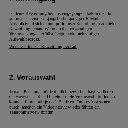
zusätzlich zur weiter unten erläuterten Möglichkeit, Ihre Einwilli
widerrufen - jederzeit auch über
das Datenschutzportal von Utiq
Ist deine Bewerbung bei uns eingegangen, bekommst du
(„consenthub“)
oder über „Anpassen“/„Nutzung der Telekommunik
automatisch eine Eingangsbestätigung per E-Mail.
Utiq-Technologie für digitales Marketing“ am unteren Ende diese
Anschließend sichtet und prüft unser Recruiting-Team deine
Bewerbung genau. Wenn du die notwendigen
(nur für die Lidl-Dienste) widerrufen. Weitere Informationen finde
Voraussetzungen erfüllst, beginnt ein mehrstufiger
den
Datenschutzbestimmungen von Utiq
.
Auswahlprozess.
Durch einen Klick auf „Ablehnen“ können Sie nur den Einsatz n
Weitere Infos zur Bewerbung bei Lidl
Techniken zulassen. Durch einen Klick auf „Zustimmen“ stimmen 
Verarbeitungen zu sämtlichen vorgenannten Zwecken unter Einbi
genannten Partner zu. Weitere Informationen, auch zur Speicherd
und zu Ihrem Recht, Ihre Einwilligung jederzeit mit Wirkung für 
2. Vorauswahl
widerrufen, finden Sie in unseren
Datenschutzbestimmungen
.
Die
Sie hier.
Unter „Anpassen“ können Sie einzelne Verwendungszwe
zulassen; das gilt auch für die nachfolgend schlagwortartig bena
Je nach Position, auf die du dich beworben hast, variieren
die Auswahlschritte. Um eine solide Vorauswahl treffen zu
Funktionen im Rahmen des Einsatzes des IAB TCF für Werbung
können, führen wir je nach Stelle ein Online-Assessment
Erfolgsmessung:
durch, machen ein Videointerview oder führen ein
Gewährleistung der Sicherheit, Verhinderung und Aufdeckung v
Telefoninterview mit dir.
Fehlerbehebung, Bereitstellung und Anzeige von Werbung und In
Abgleichung und Kombination von Daten aus unterschiedlichen 