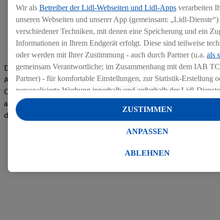
Wir als
Betreiber der Lidl-Webseiten und Lidl-Apps
verarbeiten I
unseren Webseiten und unserer App (gemeinsam: „Lidl-Dienste“) 
verschiedener Techniken, mit denen eine Speicherung und ein Zug
Informationen in Ihrem Endgerät erfolgt. Diese sind teilweise te
oder werden mit Ihrer Zustimmung - auch durch Partner (u.a.
als 
gemeinsam Verantwortliche; im Zusammenhang mit dem IAB TC
Die Bewertungen von aktuellen und ehemaligen Mitarbeitern,
Partner) - für komfortable Einstellungen, zur Statistik-Erstellung o
Azubis und externen Bewerbern haben uns zu einer Top
personalisierte Werbung innerhalb und außerhalb der Lidl-Dienst
Company gemacht. Wir freuen uns über unseren guten Score
Datenverarbeitungen für personalisierte Werbung werden durchge
auf dem Arbeitgeber-Bewertungsportal kununu.Hier geht's zu
ZUSTIMMEN
Werbung auszusteuern und um Dritten die Ausspielung von Werb
den Bewertungen
Lidl-Dienste über die Ihnen und Ihren Haushaltsangehörigen zug
ANPASSEN
Endgeräte zu ermöglichen. Sofern Sie Teilnehmer des Lidl Plus-
werden für diese Zwecke auch Daten aus Ihrem Filial-Kaufverhalte
ABLEHNEN
Zudem werden einem der o.g. Partner Daten über Ihr Kaufverhalte
Diensten zur Verfügung gestellt, damit dieser als
eigenständig Ver
Erfolg von Werbekampagnen seiner Auftraggeber messen kann.
Die Erstellung personalisierter Werbung basiert auf der Generier
Daten von anderen Diensten angereicherten Profilen. Dies umfasst
Zusammenführung von Daten (z.B. über Ihre Nutzung der Lidl-Di