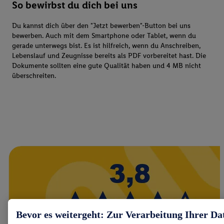
So bewirbst du dich bei uns
Du kannst dich über den "Jetzt bewerben"-Button bei uns
bewerben. Auch mit dem Smartphone oder Tablet, wenn du
gerade unterwegs bist. Es ist hilfreich, wenn du Anschreiben,
Lebenslauf und Zeugnisse bereits als PDF vorbereitet hast. Die
Dokumente sollten eine gute Qualität haben und 4 MB nicht
überschreiten.
Bevor es weitergeht: Zur Verarbeitung Ihrer Da