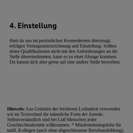
Statistiken oder Kombinationen von Daten aus verschiedenen Q
Verwendung reduzierter Daten zur Auswahl von Werbeanzeige
Werbeleistung. Verwendung von Profilen zur Auswahl personali
4. Einstellung
Werbung.
Liste der Partner (Lieferanten)
Hast du uns im persönlichen Kennenlernen überzeugt,
erfolgen Vertragsunterzeichnung und Einstellung. Sollten
deine Qualifikationen nicht mit den Anforderungen an die
Stelle übereinstimmen, kann es zu einer Absage kommen.
Du kannst dich aber gerne auf eine andere Stelle bewerben.
Hinweis:
Aus Gründen der leichteren Lesbarkeit verwenden
wir im Textverlauf die männliche Form der Anrede.
Selbstverständlich sind bei Lidl Menschen jeder
Geschlechtsidentität willkommen. * Mindesteinstiegslohn für
tarifl. Kollegen (auch ohne abgeschlossene Berufsausbildung),