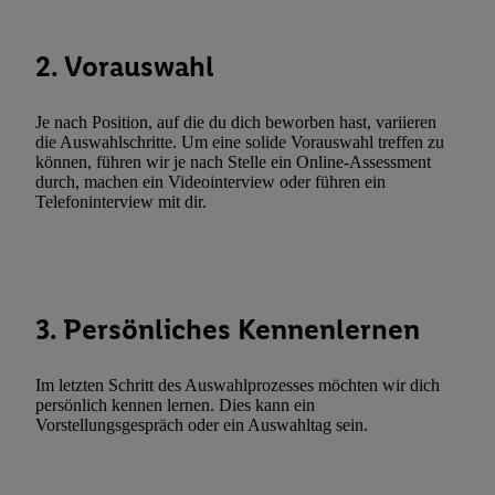
Verarbeitungen zu sämtlichen vorgenannten Zwecken unter Einbi
genannten Partner zu. Weitere Informationen, auch zur Speicherd
2. Vorauswahl
und zu Ihrem Recht, Ihre Einwilligung jederzeit mit Wirkung für 
widerrufen, finden Sie in unseren
Datenschutzbestimmungen
.
Die
Je nach Position, auf die du dich beworben hast, variieren
Sie hier.
Unter „Anpassen“ können Sie einzelne Verwendungszwe
die Auswahlschritte. Um eine solide Vorauswahl treffen zu
zulassen; das gilt auch für die nachfolgend schlagwortartig bena
können, führen wir je nach Stelle ein Online-Assessment
Funktionen im Rahmen des Einsatzes des IAB TCF für Werbung
durch, machen ein Videointerview oder führen ein
Telefoninterview mit dir.
Erfolgsmessung:
Gewährleistung der Sicherheit, Verhinderung und Aufdeckung v
Fehlerbehebung, Bereitstellung und Anzeige von Werbung und In
Abgleichung und Kombination von Daten aus unterschiedlichen 
Verknüpfung verschiedener Endgeräte, Identifikation von Geräte
3. Persönliches Kennenlernen
automatisch übermittelter Informationen, Messung des Erfolgs vo
Werbekampagnen durch TTD und Nutzung der Telekommunikatio
Im letzten Schritt des Auswahlprozesses möchten wir dich
Utiq-Technologie für digitales Marketing, sowie:
persönlich kennen lernen. Dies kann ein
Vorstellungsgespräch oder ein Auswahltag sein.
Verwendung genauer Standortdaten. Erstellung von Profilen für 
Werbung. Speichern von oder Zugriff auf Informationen auf ei
Entwicklung und Verbesserung der Angebote. Analyse von Zie