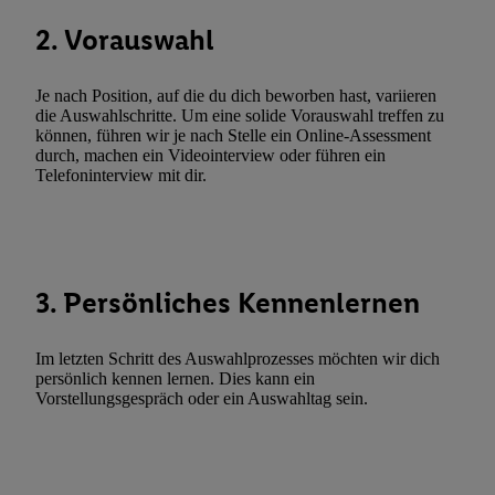
genannten Partner zu. Weitere Informationen, auch zur Speicherd
2. Vorauswahl
und zu Ihrem Recht, Ihre Einwilligung jederzeit mit Wirkung für 
widerrufen, finden Sie in unseren
Datenschutzbestimmungen
.
Die
Je nach Position, auf die du dich beworben hast, variieren
Sie hier.
Unter „Anpassen“ können Sie einzelne Verwendungszwe
die Auswahlschritte. Um eine solide Vorauswahl treffen zu
zulassen; das gilt auch für die nachfolgend schlagwortartig bena
können, führen wir je nach Stelle ein Online-Assessment
durch, machen ein Videointerview oder führen ein
Funktionen im Rahmen des Einsatzes des IAB TCF für Werbung
Telefoninterview mit dir.
Erfolgsmessung:
Gewährleistung der Sicherheit, Verhinderung und Aufdeckung v
Fehlerbehebung, Bereitstellung und Anzeige von Werbung und In
Abgleichung und Kombination von Daten aus unterschiedlichen 
Verknüpfung verschiedener Endgeräte, Identifikation von Geräte
3. Persönliches Kennenlernen
automatisch übermittelter Informationen, Messung des Erfolgs vo
Werbekampagnen durch TTD und Nutzung der Telekommunikatio
Im letzten Schritt des Auswahlprozesses möchten wir dich
Utiq-Technologie für digitales Marketing, sowie:
persönlich kennen lernen. Dies kann ein
Vorstellungsgespräch oder ein Auswahltag sein.
Verwendung genauer Standortdaten. Erstellung von Profilen für 
Werbung. Speichern von oder Zugriff auf Informationen auf ei
Entwicklung und Verbesserung der Angebote. Analyse von Zie
Statistiken oder Kombinationen von Daten aus verschiedenen Q