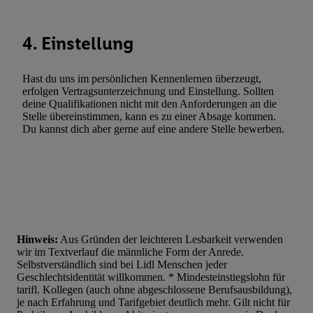
Verwendung reduzierter Daten zur Auswahl von Werbeanzeige
Werbeleistung. Verwendung von Profilen zur Auswahl personali
4. Einstellung
Werbung.
Liste der Partner (Lieferanten)
Hast du uns im persönlichen Kennenlernen überzeugt,
erfolgen Vertragsunterzeichnung und Einstellung. Sollten
deine Qualifikationen nicht mit den Anforderungen an die
Stelle übereinstimmen, kann es zu einer Absage kommen.
Du kannst dich aber gerne auf eine andere Stelle bewerben.
Hinweis:
Aus Gründen der leichteren Lesbarkeit verwenden
wir im Textverlauf die männliche Form der Anrede.
Selbstverständlich sind bei Lidl Menschen jeder
Geschlechtsidentität willkommen. * Mindesteinstiegslohn für
tarifl. Kollegen (auch ohne abgeschlossene Berufsausbildung),
je nach Erfahrung und Tarifgebiet deutlich mehr. Gilt nicht für