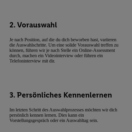
Techniken zulassen. Durch einen Klick auf „Zustimmen“ stimmen 
Verarbeitungen zu sämtlichen vorgenannten Zwecken unter Einbi
genannten Partner zu. Weitere Informationen, auch zur Speicherd
2. Vorauswahl
und zu Ihrem Recht, Ihre Einwilligung jederzeit mit Wirkung für 
widerrufen, finden Sie in unseren
Datenschutzbestimmungen
.
Die
Sie hier.
Unter „Anpassen“ können Sie einzelne Verwendungszwe
Je nach Position, auf die du dich beworben hast, variieren
zulassen; das gilt auch für die nachfolgend schlagwortartig bena
die Auswahlschritte. Um eine solide Vorauswahl treffen zu
können, führen wir je nach Stelle ein Online-Assessment
Funktionen im Rahmen des Einsatzes des IAB TCF für Werbung
durch, machen ein Videointerview oder führen ein
Erfolgsmessung:
Telefoninterview mit dir.
Gewährleistung der Sicherheit, Verhinderung und Aufdeckung v
Fehlerbehebung, Bereitstellung und Anzeige von Werbung und In
Abgleichung und Kombination von Daten aus unterschiedlichen 
Verknüpfung verschiedener Endgeräte, Identifikation von Geräte
3. Persönliches Kennenlernen
automatisch übermittelter Informationen, Messung des Erfolgs vo
Werbekampagnen durch TTD und Nutzung der Telekommunikatio
Utiq-Technologie für digitales Marketing, sowie:
Im letzten Schritt des Auswahlprozesses möchten wir dich
persönlich kennen lernen. Dies kann ein
Verwendung genauer Standortdaten. Erstellung von Profilen für 
Vorstellungsgespräch oder ein Auswahltag sein.
Werbung. Speichern von oder Zugriff auf Informationen auf ei