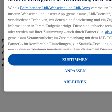
Wir als
Betreiber der Lidl-Webseiten und Lidl-Apps
verarbeiten I
unseren Webseiten und unserer App (gemeinsam: „Lidl-Dienste“) 
verschiedener Techniken, mit denen eine Speicherung und ein Zug
Informationen in Ihrem Endgerät erfolgt. Diese sind teilweise te
oder werden mit Ihrer Zustimmung - auch durch Partner (u.a.
als 
gemeinsam Verantwortliche; im Zusammenhang mit dem IAB TC
Die Bewertungen von aktuellen und ehemaligen Mitarbeitern,
Partner) - für komfortable Einstellungen, zur Statistik-Erstellung o
Azubis und externen Bewerbern haben uns zu einer Top
personalisierte Werbung innerhalb und außerhalb der Lidl-Dienst
Company gemacht. Wir freuen uns über unseren guten Score
Datenverarbeitungen für personalisierte Werbung werden durchge
auf dem Arbeitgeber-Bewertungsportal kununu.Hier geht's zu
ZUSTIMMEN
Werbung auszusteuern und um Dritten die Ausspielung von Werb
den Bewertungen
Lidl-Dienste über die Ihnen und Ihren Haushaltsangehörigen zug
ANPASSEN
Endgeräte zu ermöglichen. Sofern Sie Teilnehmer des Lidl Plus-
werden für diese Zwecke auch Daten aus Ihrem Filial-Kaufverhalte
ABLEHNEN
Zudem werden einem der o.g. Partner Daten über Ihr Kaufverhalte
Diensten zur Verfügung gestellt, damit dieser als
eigenständig Ver
Erfolg von Werbekampagnen seiner Auftraggeber messen kann.
Die Erstellung personalisierter Werbung basiert auf der Generier
Daten von anderen Diensten angereicherten Profilen. Dies umfasst