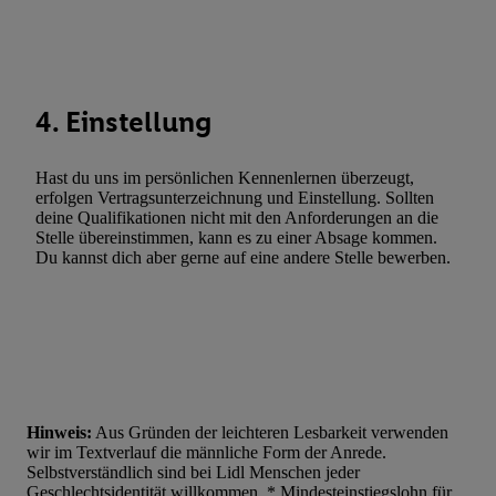
Entwicklung und Verbesserung der Angebote. Analyse von Zie
Statistiken oder Kombinationen von Daten aus verschiedenen Q
Verwendung reduzierter Daten zur Auswahl von Werbeanzeige
Werbeleistung. Verwendung von Profilen zur Auswahl personali
Werbung.
4. Einstellung
Liste der Partner (Lieferanten)
Hast du uns im persönlichen Kennenlernen überzeugt,
erfolgen Vertragsunterzeichnung und Einstellung. Sollten
deine Qualifikationen nicht mit den Anforderungen an die
Stelle übereinstimmen, kann es zu einer Absage kommen.
Du kannst dich aber gerne auf eine andere Stelle bewerben.
Hinweis:
Aus Gründen der leichteren Lesbarkeit verwenden
wir im Textverlauf die männliche Form der Anrede.
Selbstverständlich sind bei Lidl Menschen jeder
Geschlechtsidentität willkommen. * Mindesteinstiegslohn für