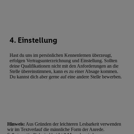
Entwicklung und Verbesserung der Angebote. Analyse von Zie
Statistiken oder Kombinationen von Daten aus verschiedenen Q
Verwendung reduzierter Daten zur Auswahl von Werbeanzeige
Werbeleistung. Verwendung von Profilen zur Auswahl personali
Werbung.
4. Einstellung
Liste der Partner (Lieferanten)
Hast du uns im persönlichen Kennenlernen überzeugt,
erfolgen Vertragsunterzeichnung und Einstellung. Sollten
deine Qualifikationen nicht mit den Anforderungen an die
Stelle übereinstimmen, kann es zu einer Absage kommen.
Du kannst dich aber gerne auf eine andere Stelle bewerben.
Hinweis:
Aus Gründen der leichteren Lesbarkeit verwenden
wir im Textverlauf die männliche Form der Anrede.