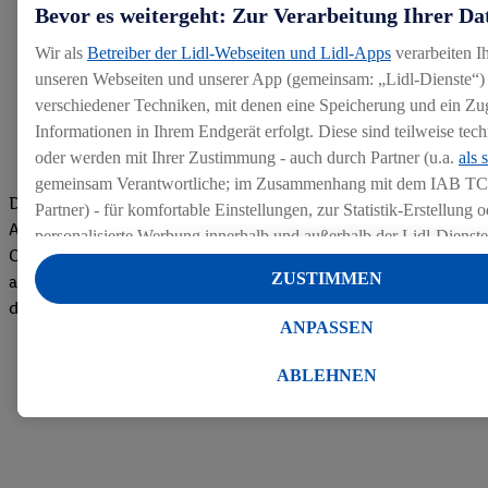
Bevor es weitergeht: Zur Verarbeitung Ihrer Da
Wir als
Betreiber der Lidl-Webseiten und Lidl-Apps
verarbeiten I
unseren Webseiten und unserer App (gemeinsam: „Lidl-Dienste“) 
verschiedener Techniken, mit denen eine Speicherung und ein Zug
Informationen in Ihrem Endgerät erfolgt. Diese sind teilweise te
oder werden mit Ihrer Zustimmung - auch durch Partner (u.a.
als 
gemeinsam Verantwortliche; im Zusammenhang mit dem IAB TC
Die Bewertungen von aktuellen und ehemaligen Mitarbeitern,
Partner) - für komfortable Einstellungen, zur Statistik-Erstellung o
Azubis und externen Bewerbern haben uns zu einer Top
personalisierte Werbung innerhalb und außerhalb der Lidl-Dienst
Company gemacht. Wir freuen uns über unseren guten Score
Datenverarbeitungen für personalisierte Werbung werden durchge
ZUSTIMMEN
auf dem Arbeitgeber-Bewertungsportal kununu.Hier geht's zu
Werbung auszusteuern und um Dritten die Ausspielung von Werb
den Bewertungen
Lidl-Dienste über die Ihnen und Ihren Haushaltsangehörigen zug
ANPASSEN
Endgeräte zu ermöglichen. Sofern Sie Teilnehmer des Lidl Plus-
werden für diese Zwecke auch Daten aus Ihrem Filial-Kaufverhalte
ABLEHNEN
Zudem werden einem der o.g. Partner Daten über Ihr Kaufverhalte
Diensten zur Verfügung gestellt, damit dieser als
eigenständig Ver
Erfolg von Werbekampagnen seiner Auftraggeber messen kann.
Die Erstellung personalisierter Werbung basiert auf der Generier