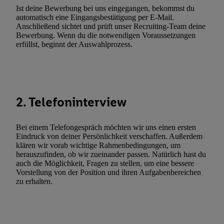
Utiq-Technologie für digitales Marketing“ am unteren Ende diese
Ist deine Bewerbung bei uns eingegangen, bekommst du
automatisch eine Eingangsbestätigung per E-Mail.
(nur für die Lidl-Dienste) widerrufen. Weitere Informationen finde
Anschließend sichtet und prüft unser Recruiting-Team deine
den
Datenschutzbestimmungen von Utiq
.
Bewerbung. Wenn du die notwendigen Voraussetzungen
Durch einen Klick auf „Ablehnen“ können Sie nur den Einsatz n
erfüllst, beginnt der Auswahlprozess.
Techniken zulassen. Durch einen Klick auf „Zustimmen“ stimmen 
Verarbeitungen zu sämtlichen vorgenannten Zwecken unter Einbi
genannten Partner zu. Weitere Informationen, auch zur Speicherd
und zu Ihrem Recht, Ihre Einwilligung jederzeit mit Wirkung für 
2. Telefoninterview
widerrufen, finden Sie in unseren
Datenschutzbestimmungen
.
Die
Sie hier.
Unter „Anpassen“ können Sie einzelne Verwendungszwe
Bei einem Telefongespräch möchten wir uns einen ersten
zulassen; das gilt auch für die nachfolgend schlagwortartig bena
Eindruck von deiner Persönlichkeit verschaffen. Außerdem
Funktionen im Rahmen des Einsatzes des IAB TCF für Werbung
klären wir vorab wichtige Rahmenbedingungen, um
Erfolgsmessung:
herauszufinden, ob wir zueinander passen. Natürlich hast du
auch die Möglichkeit, Fragen zu stellen, um eine bessere
Gewährleistung der Sicherheit, Verhinderung und Aufdeckung v
Vorstellung von der Position und ihren Aufgabenbereichen
Fehlerbehebung, Bereitstellung und Anzeige von Werbung und In
zu erhalten.
Abgleichung und Kombination von Daten aus unterschiedlichen 
Verknüpfung verschiedener Endgeräte, Identifikation von Geräte
automatisch übermittelter Informationen, Messung des Erfolgs vo