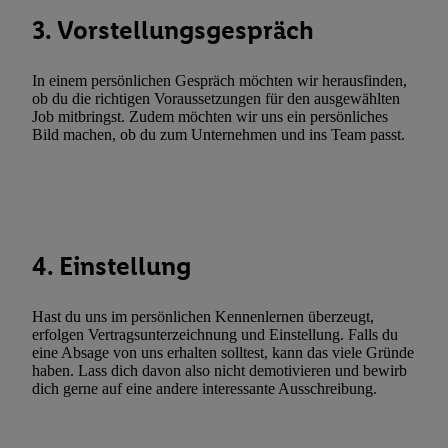
Werbekampagnen durch TTD und Nutzung der Telekommunikatio
3. Vorstellungsgespräch
Utiq-Technologie für digitales Marketing, sowie:
Verwendung genauer Standortdaten. Erstellung von Profilen für 
In einem persönlichen Gespräch möchten wir herausfinden,
Werbung. Speichern von oder Zugriff auf Informationen auf ei
ob du die richtigen Voraussetzungen für den ausgewählten
Entwicklung und Verbesserung der Angebote. Analyse von Zie
Job mitbringst. Zudem möchten wir uns ein persönliches
Statistiken oder Kombinationen von Daten aus verschiedenen Q
Bild machen, ob du zum Unternehmen und ins Team passt.
Verwendung reduzierter Daten zur Auswahl von Werbeanzeige
Werbeleistung. Verwendung von Profilen zur Auswahl personali
Werbung.
Liste der Partner (Lieferanten)
4. Einstellung
Hast du uns im persönlichen Kennenlernen überzeugt,
erfolgen Vertragsunterzeichnung und Einstellung. Falls du
eine Absage von uns erhalten solltest, kann das viele Gründe
haben. Lass dich davon also nicht demotivieren und bewirb
dich gerne auf eine andere interessante Ausschreibung.