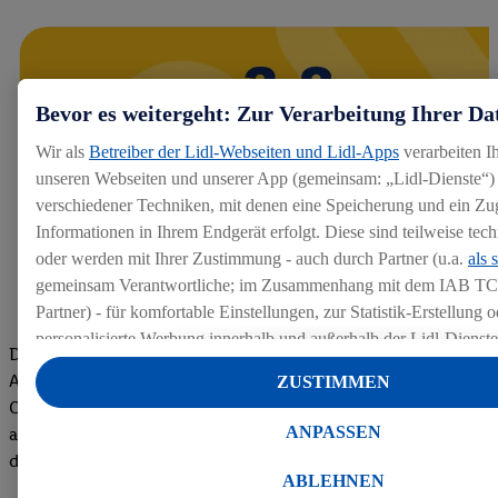
Bevor es weitergeht: Zur Verarbeitung Ihrer Da
Wir als
Betreiber der Lidl-Webseiten und Lidl-Apps
verarbeiten I
unseren Webseiten und unserer App (gemeinsam: „Lidl-Dienste“) 
verschiedener Techniken, mit denen eine Speicherung und ein Zug
Informationen in Ihrem Endgerät erfolgt. Diese sind teilweise te
oder werden mit Ihrer Zustimmung - auch durch Partner (u.a.
als 
gemeinsam Verantwortliche; im Zusammenhang mit dem IAB TC
Partner) - für komfortable Einstellungen, zur Statistik-Erstellung o
personalisierte Werbung innerhalb und außerhalb der Lidl-Dienst
Die Bewertungen von aktuellen und ehemaligen Mitarbeitern,
Datenverarbeitungen für personalisierte Werbung werden durchge
Azubis und externen Bewerbern haben uns zu einer Top
ZUSTIMMEN
Werbung auszusteuern und um Dritten die Ausspielung von Werb
Company gemacht. Wir freuen uns über unseren guten Score
Lidl-Dienste über die Ihnen und Ihren Haushaltsangehörigen zug
ANPASSEN
auf dem Arbeitgeber-Bewertungsportal kununu.Hier geht's zu
Endgeräte zu ermöglichen. Sofern Sie Teilnehmer des Lidl Plus-
den Bewertungen
werden für diese Zwecke auch Daten aus Ihrem Filial-Kaufverhalte
ABLEHNEN