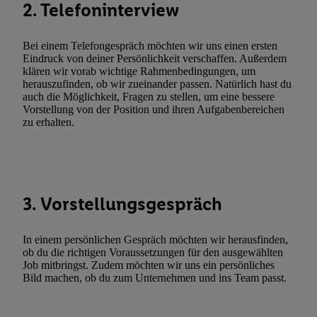
2. Telefoninterview
zulassen; das gilt auch für die nachfolgend schlagwortartig bena
Funktionen im Rahmen des Einsatzes des IAB TCF für Werbung
Bei einem Telefongespräch möchten wir uns einen ersten
Erfolgsmessung:
Eindruck von deiner Persönlichkeit verschaffen. Außerdem
Gewährleistung der Sicherheit, Verhinderung und Aufdeckung v
klären wir vorab wichtige Rahmenbedingungen, um
Fehlerbehebung, Bereitstellung und Anzeige von Werbung und In
herauszufinden, ob wir zueinander passen. Natürlich hast du
auch die Möglichkeit, Fragen zu stellen, um eine bessere
Abgleichung und Kombination von Daten aus unterschiedlichen 
Vorstellung von der Position und ihren Aufgabenbereichen
Verknüpfung verschiedener Endgeräte, Identifikation von Geräte
zu erhalten.
automatisch übermittelter Informationen, Messung des Erfolgs vo
Werbekampagnen durch TTD und Nutzung der Telekommunikatio
Utiq-Technologie für digitales Marketing, sowie:
Verwendung genauer Standortdaten. Erstellung von Profilen für 
3. Vorstellungsgespräch
Werbung. Speichern von oder Zugriff auf Informationen auf ei
Entwicklung und Verbesserung der Angebote. Analyse von Zie
In einem persönlichen Gespräch möchten wir herausfinden,
Statistiken oder Kombinationen von Daten aus verschiedenen Q
ob du die richtigen Voraussetzungen für den ausgewählten
Verwendung reduzierter Daten zur Auswahl von Werbeanzeige
Job mitbringst. Zudem möchten wir uns ein persönliches
Werbeleistung. Verwendung von Profilen zur Auswahl personali
Bild machen, ob du zum Unternehmen und ins Team passt.
Werbung.