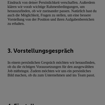
Eindruck von deiner Persönlichkeit verschaffen. Außerdem
Erfolgsmessung:
klären wir vorab wichtige Rahmenbedingungen, um
Gewährleistung der Sicherheit, Verhinderung und Aufdeckung v
herauszufinden, ob wir zueinander passen. Natürlich hast du
auch die Möglichkeit, Fragen zu stellen, um eine bessere
Fehlerbehebung, Bereitstellung und Anzeige von Werbung und In
Vorstellung von der Position und ihren Aufgabenbereichen
Abgleichung und Kombination von Daten aus unterschiedlichen 
zu erhalten.
Verknüpfung verschiedener Endgeräte, Identifikation von Geräte
automatisch übermittelter Informationen, Messung des Erfolgs vo
Werbekampagnen durch TTD und Nutzung der Telekommunikatio
Utiq-Technologie für digitales Marketing, sowie:
3. Vorstellungsgespräch
Verwendung genauer Standortdaten. Erstellung von Profilen für 
Werbung. Speichern von oder Zugriff auf Informationen auf ei
In einem persönlichen Gespräch möchten wir herausfinden,
Entwicklung und Verbesserung der Angebote. Analyse von Zie
ob du die richtigen Voraussetzungen für den ausgewählten
Statistiken oder Kombinationen von Daten aus verschiedenen Q
Job mitbringst. Zudem möchten wir uns ein persönliches
Verwendung reduzierter Daten zur Auswahl von Werbeanzeige
Bild machen, ob du zum Unternehmen und ins Team passt.
Werbeleistung. Verwendung von Profilen zur Auswahl personali
Werbung.
Liste der Partner (Lieferanten)