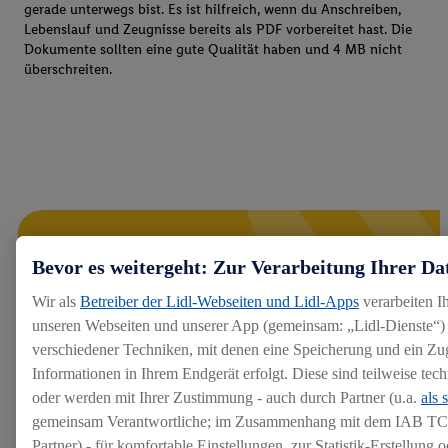
gerade unterwegs bist. Es ist hilfreich, wenn du Anschreiben,
Lebenslauf und Zeugnisse bereits als PDF vorbereitet hast. Die
Dokumente sollten eine gute Qualität haben und 4 MB nicht
überschreiten.
Bevor es weitergeht: Zur Verarbeitung Ihrer Da
Wir als
Betreiber der Lidl-Webseiten und Lidl-Apps
verarbeiten I
unseren Webseiten und unserer App (gemeinsam: „Lidl-Dienste“) 
verschiedener Techniken, mit denen eine Speicherung und ein Zug
Informationen in Ihrem Endgerät erfolgt. Diese sind teilweise te
oder werden mit Ihrer Zustimmung - auch durch Partner (u.a.
als 
gemeinsam Verantwortliche; im Zusammenhang mit dem IAB TC
Partner) - für komfortable Einstellungen, zur Statistik-Erstellung o