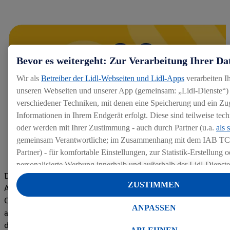
Bevor es weitergeht: Zur Verarbeitung Ihrer Da
Wir als
Betreiber der Lidl-Webseiten und Lidl-Apps
verarbeiten I
unseren Webseiten und unserer App (gemeinsam: „Lidl-Dienste“) 
verschiedener Techniken, mit denen eine Speicherung und ein Zug
Informationen in Ihrem Endgerät erfolgt. Diese sind teilweise te
oder werden mit Ihrer Zustimmung - auch durch Partner (u.a.
als 
gemeinsam Verantwortliche; im Zusammenhang mit dem IAB TC
Partner) - für komfortable Einstellungen, zur Statistik-Erstellung o
personalisierte Werbung innerhalb und außerhalb der Lidl-Dienst
Die Bewertungen von aktuellen und ehemaligen Mitarbeitern,
Datenverarbeitungen für personalisierte Werbung werden durchge
ZUSTIMMEN
Azubis und externen Bewerbern haben uns zu einer Top
Werbung auszusteuern und um Dritten die Ausspielung von Werb
Company gemacht. Wir freuen uns über unseren guten Score
Lidl-Dienste über die Ihnen und Ihren Haushaltsangehörigen zug
ANPASSEN
auf dem Arbeitgeber-Bewertungsportal kununu.Hier geht's zu
Endgeräte zu ermöglichen. Sofern Sie Teilnehmer des Lidl Plus-
den Bewertungen
werden für diese Zwecke auch Daten aus Ihrem Filial-Kaufverhalte