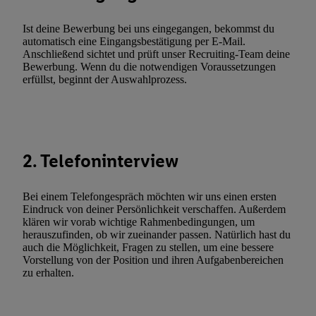
(„consenthub“)
oder über „Anpassen“/„Nutzung der Telekommunik
Utiq-Technologie für digitales Marketing“ am unteren Ende diese
Ist deine Bewerbung bei uns eingegangen, bekommst du
(nur für die Lidl-Dienste) widerrufen. Weitere Informationen finde
automatisch eine Eingangsbestätigung per E-Mail.
Anschließend sichtet und prüft unser Recruiting-Team deine
den
Datenschutzbestimmungen von Utiq
.
Bewerbung. Wenn du die notwendigen Voraussetzungen
Durch einen Klick auf „Ablehnen“ können Sie nur den Einsatz n
erfüllst, beginnt der Auswahlprozess.
Techniken zulassen. Durch einen Klick auf „Zustimmen“ stimmen 
Verarbeitungen zu sämtlichen vorgenannten Zwecken unter Einbi
genannten Partner zu. Weitere Informationen, auch zur Speicherd
und zu Ihrem Recht, Ihre Einwilligung jederzeit mit Wirkung für 
2. Telefoninterview
widerrufen, finden Sie in unseren
Datenschutzbestimmungen
.
Die
Sie hier.
Unter „Anpassen“ können Sie einzelne Verwendungszwe
zulassen; das gilt auch für die nachfolgend schlagwortartig bena
Bei einem Telefongespräch möchten wir uns einen ersten
Funktionen im Rahmen des Einsatzes des IAB TCF für Werbung
Eindruck von deiner Persönlichkeit verschaffen. Außerdem
klären wir vorab wichtige Rahmenbedingungen, um
Erfolgsmessung:
herauszufinden, ob wir zueinander passen. Natürlich hast du
Gewährleistung der Sicherheit, Verhinderung und Aufdeckung v
auch die Möglichkeit, Fragen zu stellen, um eine bessere
Fehlerbehebung, Bereitstellung und Anzeige von Werbung und In
Vorstellung von der Position und ihren Aufgabenbereichen
zu erhalten.
Abgleichung und Kombination von Daten aus unterschiedlichen 
Verknüpfung verschiedener Endgeräte, Identifikation von Geräte
automatisch übermittelter Informationen, Messung des Erfolgs vo