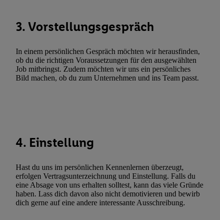
Werbekampagnen durch TTD und Nutzung der Telekommunikatio
Utiq-Technologie für digitales Marketing, sowie:
3. Vorstellungsgespräch
Verwendung genauer Standortdaten. Erstellung von Profilen für 
Werbung. Speichern von oder Zugriff auf Informationen auf ei
In einem persönlichen Gespräch möchten wir herausfinden,
Entwicklung und Verbesserung der Angebote. Analyse von Zie
ob du die richtigen Voraussetzungen für den ausgewählten
Job mitbringst. Zudem möchten wir uns ein persönliches
Statistiken oder Kombinationen von Daten aus verschiedenen Q
Bild machen, ob du zum Unternehmen und ins Team passt.
Verwendung reduzierter Daten zur Auswahl von Werbeanzeige
Werbeleistung. Verwendung von Profilen zur Auswahl personali
Werbung.
Liste der Partner (Lieferanten)
4. Einstellung
Hast du uns im persönlichen Kennenlernen überzeugt,
erfolgen Vertragsunterzeichnung und Einstellung. Falls du
eine Absage von uns erhalten solltest, kann das viele Gründe
haben. Lass dich davon also nicht demotivieren und bewirb
dich gerne auf eine andere interessante Ausschreibung.