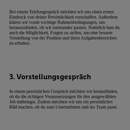
zulassen; das gilt auch für die nachfolgend schlagwortartig bena
Funktionen im Rahmen des Einsatzes des IAB TCF für Werbung
Bei einem Telefongespräch möchten wir uns einen ersten
Erfolgsmessung:
Eindruck von deiner Persönlichkeit verschaffen. Außerdem
klären wir vorab wichtige Rahmenbedingungen, um
Gewährleistung der Sicherheit, Verhinderung und Aufdeckung v
herauszufinden, ob wir zueinander passen. Natürlich hast du
Fehlerbehebung, Bereitstellung und Anzeige von Werbung und In
auch die Möglichkeit, Fragen zu stellen, um eine bessere
Abgleichung und Kombination von Daten aus unterschiedlichen 
Vorstellung von der Position und ihren Aufgabenbereichen
zu erhalten.
Verknüpfung verschiedener Endgeräte, Identifikation von Geräte
automatisch übermittelter Informationen, Messung des Erfolgs vo
Werbekampagnen durch TTD und Nutzung der Telekommunikatio
Utiq-Technologie für digitales Marketing, sowie:
Verwendung genauer Standortdaten. Erstellung von Profilen für 
3. Vorstellungsgespräch
Werbung. Speichern von oder Zugriff auf Informationen auf ei
Entwicklung und Verbesserung der Angebote. Analyse von Zie
In einem persönlichen Gespräch möchten wir herausfinden,
Statistiken oder Kombinationen von Daten aus verschiedenen Q
ob du die richtigen Voraussetzungen für den ausgewählten
Job mitbringst. Zudem möchten wir uns ein persönliches
Verwendung reduzierter Daten zur Auswahl von Werbeanzeige
Bild machen, ob du zum Unternehmen und ins Team passt.
Werbeleistung. Verwendung von Profilen zur Auswahl personali
Werbung.
Liste der Partner (Lieferanten)