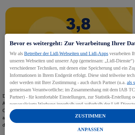
Bevor es weitergeht: Zur Verarbeitung Ihrer Da
Wir als
Betreiber der Lidl-Webseiten und Lidl-Apps
verarbeiten I
unseren Webseiten und unserer App (gemeinsam: „Lidl-Dienste“) 
verschiedener Techniken, mit denen eine Speicherung und ein Zug
Informationen in Ihrem Endgerät erfolgt. Diese sind teilweise te
oder werden mit Ihrer Zustimmung - auch durch Partner (u.a.
als 
gemeinsam Verantwortliche; im Zusammenhang mit dem IAB TC
Die Bewertungen von aktuellen und ehemaligen Mitarbeitern,
Partner) - für komfortable Einstellungen, zur Statistik-Erstellung o
Azubis und externen Bewerbern haben uns zu einer Top
personalisierte Werbung innerhalb und außerhalb der Lidl-Dienst
Company gemacht. Wir freuen uns über unseren guten Score
Datenverarbeitungen für personalisierte Werbung werden durchge
ZUSTIMMEN
auf dem Arbeitgeber-Bewertungsportal kununu.Hier geht's zu
Werbung auszusteuern und um Dritten die Ausspielung von Werb
den Bewertungen
Lidl-Dienste über die Ihnen und Ihren Haushaltsangehörigen zug
ANPASSEN
Endgeräte zu ermöglichen. Sofern Sie Teilnehmer des Lidl Plus-