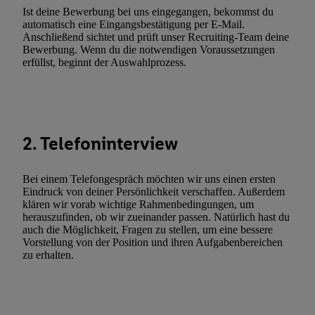
widerrufen - jederzeit auch über
das Datenschutzportal von Utiq
Ist deine Bewerbung bei uns eingegangen, bekommst du
(„consenthub“)
oder über „Anpassen“/„Nutzung der Telekommunik
automatisch eine Eingangsbestätigung per E-Mail.
Anschließend sichtet und prüft unser Recruiting-Team deine
Utiq-Technologie für digitales Marketing“ am unteren Ende diese
Bewerbung. Wenn du die notwendigen Voraussetzungen
(nur für die Lidl-Dienste) widerrufen. Weitere Informationen finde
erfüllst, beginnt der Auswahlprozess.
den
Datenschutzbestimmungen von Utiq
.
Durch einen Klick auf „Ablehnen“ können Sie nur den Einsatz n
Techniken zulassen. Durch einen Klick auf „Zustimmen“ stimmen 
Verarbeitungen zu sämtlichen vorgenannten Zwecken unter Einbi
2. Telefoninterview
genannten Partner zu. Weitere Informationen, auch zur Speicherd
und zu Ihrem Recht, Ihre Einwilligung jederzeit mit Wirkung für 
widerrufen, finden Sie in unseren
Datenschutzbestimmungen
.
Die
Bei einem Telefongespräch möchten wir uns einen ersten
Eindruck von deiner Persönlichkeit verschaffen. Außerdem
Sie hier.
Unter „Anpassen“ können Sie einzelne Verwendungszwe
klären wir vorab wichtige Rahmenbedingungen, um
zulassen; das gilt auch für die nachfolgend schlagwortartig bena
herauszufinden, ob wir zueinander passen. Natürlich hast du
Funktionen im Rahmen des Einsatzes des IAB TCF für Werbung
auch die Möglichkeit, Fragen zu stellen, um eine bessere
Vorstellung von der Position und ihren Aufgabenbereichen
Erfolgsmessung:
zu erhalten.
Gewährleistung der Sicherheit, Verhinderung und Aufdeckung v
Fehlerbehebung, Bereitstellung und Anzeige von Werbung und In
Abgleichung und Kombination von Daten aus unterschiedlichen 
Verknüpfung verschiedener Endgeräte, Identifikation von Geräte