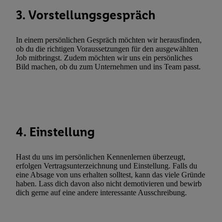
automatisch übermittelter Informationen, Messung des Erfolgs vo
3. Vorstellungsgespräch
Werbekampagnen durch TTD und Nutzung der Telekommunikatio
Utiq-Technologie für digitales Marketing, sowie:
In einem persönlichen Gespräch möchten wir herausfinden,
ob du die richtigen Voraussetzungen für den ausgewählten
Verwendung genauer Standortdaten. Erstellung von Profilen für 
Job mitbringst. Zudem möchten wir uns ein persönliches
Werbung. Speichern von oder Zugriff auf Informationen auf ei
Bild machen, ob du zum Unternehmen und ins Team passt.
Entwicklung und Verbesserung der Angebote. Analyse von Zie
Statistiken oder Kombinationen von Daten aus verschiedenen Q
Verwendung reduzierter Daten zur Auswahl von Werbeanzeige
Werbeleistung. Verwendung von Profilen zur Auswahl personali
Werbung.
4. Einstellung
Liste der Partner (Lieferanten)
Hast du uns im persönlichen Kennenlernen überzeugt,
erfolgen Vertragsunterzeichnung und Einstellung. Falls du
eine Absage von uns erhalten solltest, kann das viele Gründe
haben. Lass dich davon also nicht demotivieren und bewirb
dich gerne auf eine andere interessante Ausschreibung.