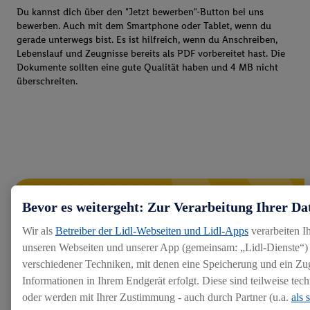
Du kannst dich über den "Jetzt bewerben"-Button bei uns
bewerben. Auch mit dem Smartphone oder Tablet, wenn du
gerade unterwegs bist. Es ist hilfreich, wenn du Anschreiben,
Lebenslauf und Zeugnisse bereits als PDF vorbereitet hast. Die
Dokumente sollten eine gute Qualität haben und 4 MB nicht
überschreiten.
Bevor es weitergeht: Zur Verarbeitung Ihrer Da
Wir als
Betreiber der Lidl-Webseiten und Lidl-Apps
verarbeiten I
unseren Webseiten und unserer App (gemeinsam: „Lidl-Dienste“) 
verschiedener Techniken, mit denen eine Speicherung und ein Zug
Informationen in Ihrem Endgerät erfolgt. Diese sind teilweise te
oder werden mit Ihrer Zustimmung - auch durch Partner (u.a.
als 