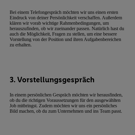
zulassen; das gilt auch für die nachfolgend schlagwortartig bena
Funktionen im Rahmen des Einsatzes des IAB TCF für Werbung
Bei einem Telefongespräch möchten wir uns einen ersten
Erfolgsmessung:
Eindruck von deiner Persönlichkeit verschaffen. Außerdem
klären wir vorab wichtige Rahmenbedingungen, um
Gewährleistung der Sicherheit, Verhinderung und Aufdeckung v
herauszufinden, ob wir zueinander passen. Natürlich hast du
Fehlerbehebung, Bereitstellung und Anzeige von Werbung und In
auch die Möglichkeit, Fragen zu stellen, um eine bessere
Abgleichung und Kombination von Daten aus unterschiedlichen 
Vorstellung von der Position und ihren Aufgabenbereichen
zu erhalten.
Verknüpfung verschiedener Endgeräte, Identifikation von Geräte
automatisch übermittelter Informationen, Messung des Erfolgs vo
Werbekampagnen durch TTD und Nutzung der Telekommunikatio
Utiq-Technologie für digitales Marketing, sowie:
Verwendung genauer Standortdaten. Erstellung von Profilen für 
3. Vorstellungsgespräch
Werbung. Speichern von oder Zugriff auf Informationen auf ei
Entwicklung und Verbesserung der Angebote. Analyse von Zie
In einem persönlichen Gespräch möchten wir herausfinden,
Statistiken oder Kombinationen von Daten aus verschiedenen Q
ob du die richtigen Voraussetzungen für den ausgewählten
Job mitbringst. Zudem möchten wir uns ein persönliches
Verwendung reduzierter Daten zur Auswahl von Werbeanzeige
Bild machen, ob du zum Unternehmen und ins Team passt.
Werbeleistung. Verwendung von Profilen zur Auswahl personali
Werbung.
Liste der Partner (Lieferanten)