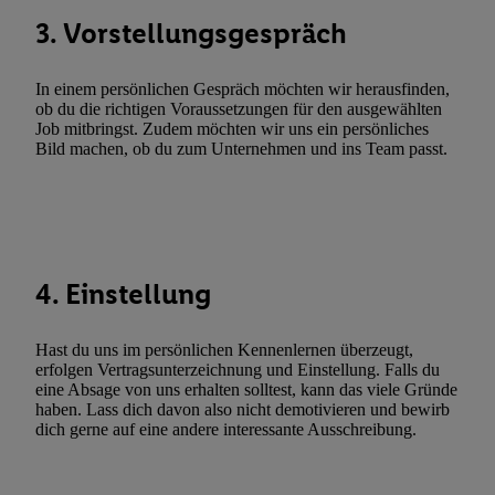
automatisch übermittelter Informationen, Messung des Erfolgs vo
3. Vorstellungsgespräch
Werbekampagnen durch TTD und Nutzung der Telekommunikatio
Utiq-Technologie für digitales Marketing, sowie:
In einem persönlichen Gespräch möchten wir herausfinden,
ob du die richtigen Voraussetzungen für den ausgewählten
Verwendung genauer Standortdaten. Erstellung von Profilen für 
Job mitbringst. Zudem möchten wir uns ein persönliches
Werbung. Speichern von oder Zugriff auf Informationen auf ei
Bild machen, ob du zum Unternehmen und ins Team passt.
Entwicklung und Verbesserung der Angebote. Analyse von Zie
Statistiken oder Kombinationen von Daten aus verschiedenen Q
Verwendung reduzierter Daten zur Auswahl von Werbeanzeige
Werbeleistung. Verwendung von Profilen zur Auswahl personali
Werbung.
4. Einstellung
Liste der Partner (Lieferanten)
Hast du uns im persönlichen Kennenlernen überzeugt,
erfolgen Vertragsunterzeichnung und Einstellung. Falls du
eine Absage von uns erhalten solltest, kann das viele Gründe
haben. Lass dich davon also nicht demotivieren und bewirb
dich gerne auf eine andere interessante Ausschreibung.