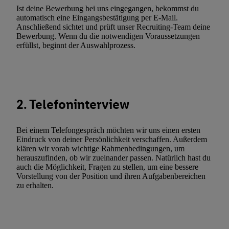
widerrufen - jederzeit auch über
das Datenschutzportal von Utiq
Ist deine Bewerbung bei uns eingegangen, bekommst du
(„consenthub“)
oder über „Anpassen“/„Nutzung der Telekommunik
automatisch eine Eingangsbestätigung per E-Mail.
Anschließend sichtet und prüft unser Recruiting-Team deine
Utiq-Technologie für digitales Marketing“ am unteren Ende diese
Bewerbung. Wenn du die notwendigen Voraussetzungen
(nur für die Lidl-Dienste) widerrufen. Weitere Informationen finde
erfüllst, beginnt der Auswahlprozess.
den
Datenschutzbestimmungen von Utiq
.
Durch einen Klick auf „Ablehnen“ können Sie nur den Einsatz n
Techniken zulassen. Durch einen Klick auf „Zustimmen“ stimmen 
Verarbeitungen zu sämtlichen vorgenannten Zwecken unter Einbi
2. Telefoninterview
genannten Partner zu. Weitere Informationen, auch zur Speicherd
und zu Ihrem Recht, Ihre Einwilligung jederzeit mit Wirkung für 
widerrufen, finden Sie in unseren
Datenschutzbestimmungen
.
Die
Bei einem Telefongespräch möchten wir uns einen ersten
Eindruck von deiner Persönlichkeit verschaffen. Außerdem
Sie hier.
Unter „Anpassen“ können Sie einzelne Verwendungszwe
klären wir vorab wichtige Rahmenbedingungen, um
zulassen; das gilt auch für die nachfolgend schlagwortartig bena
herauszufinden, ob wir zueinander passen. Natürlich hast du
Funktionen im Rahmen des Einsatzes des IAB TCF für Werbung
auch die Möglichkeit, Fragen zu stellen, um eine bessere
Vorstellung von der Position und ihren Aufgabenbereichen
Erfolgsmessung:
zu erhalten.
Gewährleistung der Sicherheit, Verhinderung und Aufdeckung v
Fehlerbehebung, Bereitstellung und Anzeige von Werbung und In
Abgleichung und Kombination von Daten aus unterschiedlichen 
Verknüpfung verschiedener Endgeräte, Identifikation von Geräte