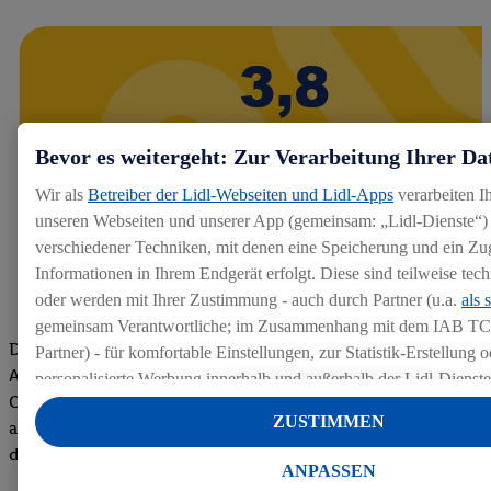
Bevor es weitergeht: Zur Verarbeitung Ihrer Da
Wir als
Betreiber der Lidl-Webseiten und Lidl-Apps
verarbeiten I
unseren Webseiten und unserer App (gemeinsam: „Lidl-Dienste“) 
verschiedener Techniken, mit denen eine Speicherung und ein Zug
Informationen in Ihrem Endgerät erfolgt. Diese sind teilweise te
oder werden mit Ihrer Zustimmung - auch durch Partner (u.a.
als 
gemeinsam Verantwortliche; im Zusammenhang mit dem IAB TC
Die Bewertungen von aktuellen und ehemaligen Mitarbeitern,
Partner) - für komfortable Einstellungen, zur Statistik-Erstellung o
Azubis und externen Bewerbern haben uns zu einer Top
personalisierte Werbung innerhalb und außerhalb der Lidl-Dienst
Company gemacht. Wir freuen uns über unseren guten Score
Datenverarbeitungen für personalisierte Werbung werden durchge
ZUSTIMMEN
auf dem Arbeitgeber-Bewertungsportal kununu.Hier geht's zu
Werbung auszusteuern und um Dritten die Ausspielung von Werb
den Bewertungen
Lidl-Dienste über die Ihnen und Ihren Haushaltsangehörigen zug
ANPASSEN
Endgeräte zu ermöglichen. Sofern Sie Teilnehmer des Lidl Plus-