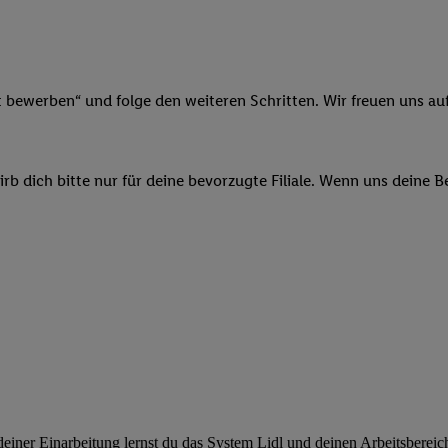
ngen
.
Die Impressen finden Sie hier.
Unter „Anpassen“ können Sie einz
r Partner zulassen; das gilt auch für die nachfolgend schlagwortart
hmen des Einsatzes des IAB TCF für Werbung und Erfolgsmessung:
cherheit, Verhinderung und Aufdeckung von Betrug und Fehlerbehebun
nd Inhalten, Abgleichung und Kombination von Daten aus unterschie
t bewerben“ und folge den weiteren Schritten. Wir freuen uns auf
ner Endgeräte, Identifikation von Geräten anhand automatisch übermit
von Werbekampagnen durch TTD und Nutzung der Telekommunikations
les Marketing, sowie:
b dich bitte nur für deine bevorzugte Filiale. Wenn uns deine 
 Standortdaten. Erstellung von Profilen für personalisierte Werbung.
nformationen auf einem Endgerät. Entwicklung und Verbesserung der A
urch Statistiken oder Kombinationen von Daten aus verschiedenen Qu
 zur Auswahl von Werbeanzeigen. Messung der Werbeleistung. Verwend
alisierter Werbung.
er (Lieferanten)
ner Einarbeitung lernst du das System Lidl und deinen Arbeitsbereich k