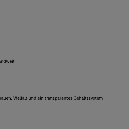
n genannten Partner
 verarbeitet.
er
, die Utiq-
b die Technologie für
er, der anhand der IP-
Utiq erstellt. Wir
ungsverhalten in den
sten wiedererkannt
pielen können. Sie
landweit
ten erläuterten
rtal von Utiq
logie für digitales
re Informationen
trauen, Vielfalt und ein transparentes Gehaltssystem
sen. Durch einen
en unter Einbindung
nd zu Ihrem Recht,