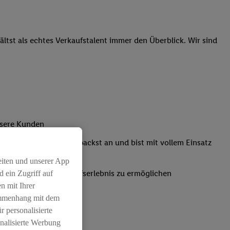
tst als echtes Verkaufstalent immer den Überblick. Wir sind
nsere Kunden
Kassensystemen: Du packst an und bist mit vollem Einsatz
eiten und unserer App
um ein positives Einkaufserlebnis zu ermöglichen
 ein Zugriff auf
n mit Ihrer
ammenhang mit dem
r personalisierte
nalisierte Werbung