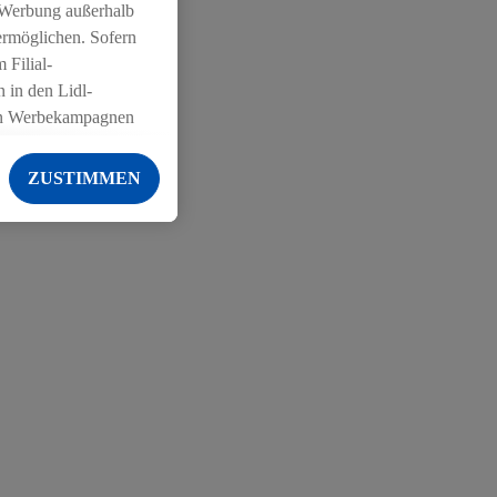
 Werbung außerhalb
ermöglichen. Sofern
 Filial-
 in den Lidl-
on Werbekampagnen
 anderen Diensten
ZUSTIMMEN
ng der Lidl-Dienste,
er Geschlecht -
g einschließlich dem
von Zielgruppen
erarbeitungen auch
on Angeboten sowie
ich in Ihr
ail-Adresse von uns
 um daraus eine
 sogleich
zu erkennen und