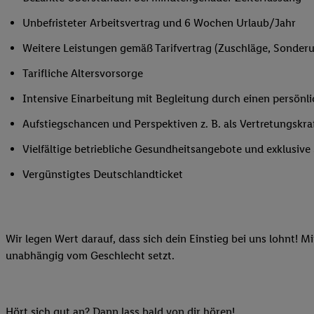
Ihnen personalisierte
Unbefristeter Arbeitsvertrag und 6 Wochen Urlaub/Jahr
auch Ihre in einen Ha
Zudem erlauben Sie u
Weitere Leistungen gemäß Tarifvertrag (Zuschläge, Sonderur
Technologie in den Lid
Tarifliche Altersvorsorge
Sie verfügbar ist. Wenn
Adresse und einer Kun
Intensive Einarbeitung mit Begleitung durch einen persönl
werden diese Kennung 
Aufstiegschancen und Perspektiven z. B. als Vertretungskra
Lidl-Diensten zu erfas
werden, die von Dritte
Vielfältige betriebliche Gesundheitsangebote und exklusiv
können Ihre Einwilligu
Vergünstigtes Deutschlandticket
Möglichkeit, Ihre Einw
(„consenthub“)
oder üb
Marketing“ am unteren 
finden Sie in den
Date
Wir legen Wert darauf, dass sich dein Einstieg bei uns lohnt! M
Durch einen Klick auf
unabhängig vom Geschlecht setzt.
Klick auf „Zustimmen“
sämtlicher genannten P
Ihre Einwilligung jede
Hört sich gut an? Dann lass bald von dir hören!