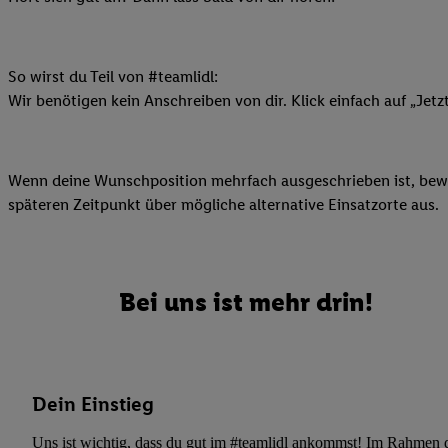
Datenschutzbestimmu
Verwendungszwecke ode
und Funktionen im Ra
Gewährleistung der Si
So wirst du Teil von #teamlidl:
Anzeige von Werbung u
Wir benötigen kein Anschreiben von dir. Klick einfach auf „Jetz
Verknüpfung verschiede
Messung des Erfolgs 
Technologie für digita
Wenn deine Wunschposition mehrfach ausgeschrieben ist, bewir
späteren Zeitpunkt über mögliche alternative Einsatzorte aus.
Verwendung genauer
oder Zugriff auf I
von Zielgruppen d
reduzierter Daten
Bei uns ist mehr drin!
zur Auswahl person
Liste der Partn
Dein Einstieg
Uns ist wichtig, dass du gut im #teamlidl ankommst! Im Rahmen dei