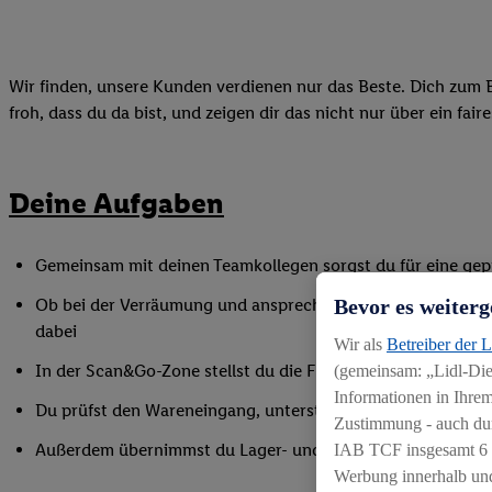
Wir finden, unsere Kunden verdienen nur das Beste. Dich zum B
froh, dass du da bist, und zeigen dir das nicht nur über ein fai
Deine Aufgaben
Gemeinsam mit deinen Teamkollegen sorgst du für eine gepf
Bevor es weiterg
Ob bei der Verräumung und ansprechender Präsentation der
dabei
Wir als
Betreiber der 
In der Scan&Go-Zone stellst du die Funktionsfähigkeit siche
(gemeinsam: „Lidl-Dien
Informationen in Ihrem
Du prüfst den Wareneingang, unterstützt bei Inventurarbei
Zustimmung - auch dur
Außerdem übernimmst du Lager- und Reinigungsarbeiten
IAB TCF insgesamt
6
Werbung innerhalb und