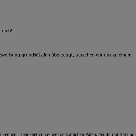
elne
ig benannten Zwecke
g, Bereitstellung und
dlichen Quellen,
 dich!
telter Informationen,
-basierten Utiq-
Bewerbung grundsätzlich überzeugt, tauschen wir uns zu einem
 Speichern von
ngebote. Analyse
ellen. Verwendung
ung von Profilen
ennen – begleitet von einem persönlichen Paten, der dir mit Rat und Ta