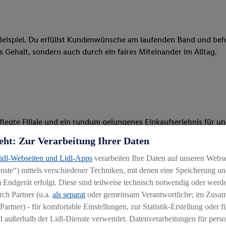
eispiel. Du erfüllst Kundenwünsche am laufenden Band und behäl
res Gehalt, sondern auch durch ein faires Miteinander im Alltag.
legte Filiale und ein rundum gelungenes Einkaufserlebnis für u
eht: Zur Verarbeitung Ihrer Daten
 Ware, beim Backen oder beim Kassieren mit unseren modernen 
Lidl-Webseiten und Lidl-Apps
verarbeiten Ihre Daten auf unseren Webs
r, begeisterst Kunden für das System und bietest Hilfestellung, 
ste“) mittels verschiedener Techniken, mit denen eine Speicherung und
 Endgerät erfolgt. Diese sind teilweise technisch notwendig oder werde
ten und stehst unseren Kunden mit Rat und Tat zur Verfügung
ch Partner (u.a.
als separat
oder gemeinsam Verantwortliche; im Zus
Partner) - für komfortable Einstellungen, zur Statistik-Erstellung oder fü
 außerhalb der Lidl-Dienste verwendet. Datenverarbeitungen für perso