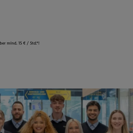
er mind. 15 € / Std.*!