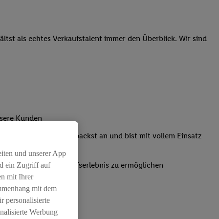
tst als echtes Verkaufstalent immer den Überblick. Wir sind
nsere Kunden
Kassensystemen: Du packst an und bist mit vollem Einsatz
eiten und unserer App
um ein positives Einkaufserlebnis zu ermöglichen
 ein Zugriff auf
n mit Ihrer
ammenhang mit dem
r personalisierte
nalisierte Werbung