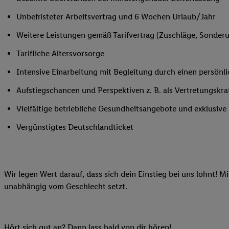
Ihnen personalisierte
Unbefristeter Arbeitsvertrag und 6 Wochen Urlaub/Jahr
auch Ihre in einen Ha
Zudem erlauben Sie u
Weitere Leistungen gemäß Tarifvertrag (Zuschläge, Sonderur
Technologie in den Lid
Tarifliche Altersvorsorge
Sie verfügbar ist. Wenn
Adresse und einer Kun
Intensive Einarbeitung mit Begleitung durch einen persönl
werden diese Kennung 
Aufstiegschancen und Perspektiven z. B. als Vertretungskra
Lidl-Diensten zu erfas
werden, die von Dritte
Vielfältige betriebliche Gesundheitsangebote und exklusiv
können Ihre Einwilligu
Vergünstigtes Deutschlandticket
Möglichkeit, Ihre Einw
(„consenthub“)
oder üb
Marketing“ am unteren 
finden Sie in den
Date
Wir legen Wert darauf, dass sich dein Einstieg bei uns lohnt! M
Durch einen Klick auf
unabhängig vom Geschlecht setzt.
Klick auf „Zustimmen“
sämtlicher genannten P
Ihre Einwilligung jede
Hört sich gut an? Dann lass bald von dir hören!