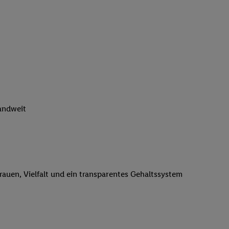
n genannten Partner
 verarbeitet.
er
, die Utiq-
b die Technologie für
er, der anhand der IP-
Utiq erstellt. Wir
ungsverhalten in den
sten wiedererkannt
pielen können. Sie
landweit
ten erläuterten
rtal von Utiq
logie für digitales
re Informationen
trauen, Vielfalt und ein transparentes Gehaltssystem
sen. Durch einen
en unter Einbindung
nd zu Ihrem Recht,