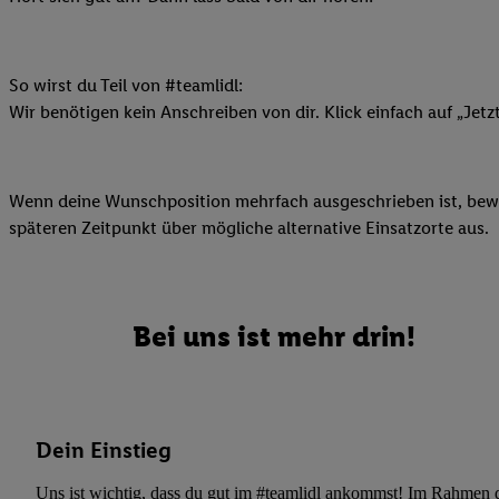
Datenschutzbestimmu
Verwendungszwecke ode
und Funktionen im Ra
Gewährleistung der Si
So wirst du Teil von #teamlidl:
Anzeige von Werbung u
Wir benötigen kein Anschreiben von dir. Klick einfach auf „Jetz
Verknüpfung verschiede
Messung des Erfolgs 
Technologie für digita
Wenn deine Wunschposition mehrfach ausgeschrieben ist, bewir
späteren Zeitpunkt über mögliche alternative Einsatzorte aus.
Verwendung genauer
oder Zugriff auf I
von Zielgruppen d
reduzierter Daten
Bei uns ist mehr drin!
zur Auswahl person
Liste der Partn
Dein Einstieg
Uns ist wichtig, dass du gut im #teamlidl ankommst! Im Rahmen dei