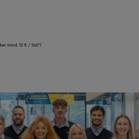
er mind. 15 € / Std.*!