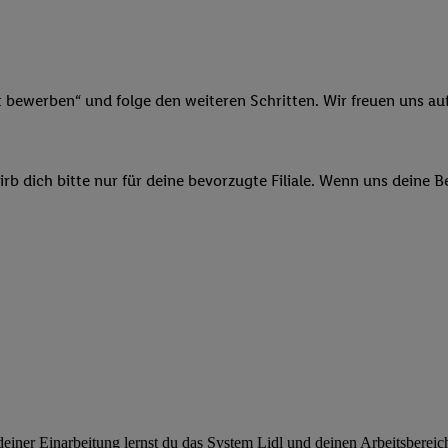
ngen
.
Die Impressen finden Sie hier.
Unter „Anpassen“ können Sie einz
r Partner zulassen; das gilt auch für die nachfolgend schlagwortart
hmen des Einsatzes des IAB TCF für Werbung und Erfolgsmessung:
cherheit, Verhinderung und Aufdeckung von Betrug und Fehlerbehebun
nd Inhalten, Abgleichung und Kombination von Daten aus unterschie
t bewerben“ und folge den weiteren Schritten. Wir freuen uns auf
ner Endgeräte, Identifikation von Geräten anhand automatisch übermit
von Werbekampagnen durch TTD und Nutzung der Telekommunikations
les Marketing, sowie:
b dich bitte nur für deine bevorzugte Filiale. Wenn uns deine 
 Standortdaten. Erstellung von Profilen für personalisierte Werbung.
nformationen auf einem Endgerät. Entwicklung und Verbesserung der A
urch Statistiken oder Kombinationen von Daten aus verschiedenen Qu
 zur Auswahl von Werbeanzeigen. Messung der Werbeleistung. Verwend
alisierter Werbung.
er (Lieferanten)
ner Einarbeitung lernst du das System Lidl und deinen Arbeitsbereich k