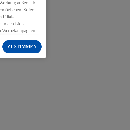
 Werbung außerhalb
ermöglichen. Sofern
 Filial-
 in den Lidl-
on Werbekampagnen
 anderen Diensten
ZUSTIMMEN
ng der Lidl-Dienste,
er Geschlecht -
g einschließlich dem
von Zielgruppen
erarbeitungen auch
on Angeboten sowie
ich in Ihr
ail-Adresse von uns
 um daraus eine
 sogleich
zu erkennen und