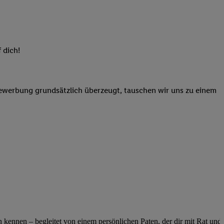
elne
ig benannten Zwecke
g, Bereitstellung und
dlichen Quellen,
 dich!
telter Informationen,
-basierten Utiq-
Bewerbung grundsätzlich überzeugt, tauschen wir uns zu einem
 Speichern von
ngebote. Analyse
ellen. Verwendung
ung von Profilen
ennen – begleitet von einem persönlichen Paten, der dir mit Rat und Ta