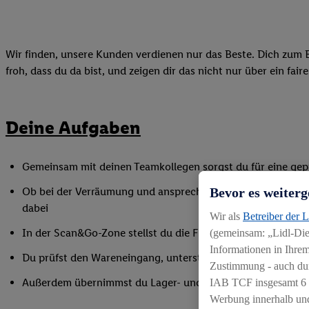
Wir finden, unsere Kunden verdienen nur das Beste. Dich zum B
froh, dass du da bist, und zeigen dir das nicht nur über ein fai
Deine Aufgaben
Gemeinsam mit deinen Teamkollegen sorgst du für eine gepf
Bevor es weiterg
Ob bei der Verräumung und ansprechender Präsentation der
dabei
Wir als
Betreiber der 
In der Scan&Go-Zone stellst du die Funktionsfähigkeit siche
(gemeinsam: „Lidl-Dien
Informationen in Ihrem
Du prüfst den Wareneingang, unterstützt bei Inventurarbei
Zustimmung - auch dur
Außerdem übernimmst du Lager- und Reinigungsarbeiten
IAB TCF insgesamt
6
Werbung innerhalb und