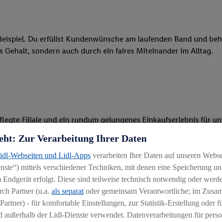
eispiel. Du erfüllst Kundenwünsche am laufenden Band und behäl
res Gehalt, sondern auch durch ein faires Miteinander im Alltag.
legte Filiale und ein rundum gelungenes Einkaufserlebnis für u
eht: Zur Verarbeitung Ihrer Daten
 Ware, beim Backen oder beim Kassieren mit unseren modernen 
Lidl-Webseiten und Lidl-Apps
verarbeiten Ihre Daten auf unseren Webs
r, begeisterst Kunden für das System und bietest Hilfestellung, 
ste“) mittels verschiedener Techniken, mit denen eine Speicherung und
 Endgerät erfolgt. Diese sind teilweise technisch notwendig oder werde
ten und stehst unseren Kunden mit Rat und Tat zur Verfügung
ch Partner (u.a.
als separat
oder gemeinsam Verantwortliche; im Zus
Partner) - für komfortable Einstellungen, zur Statistik-Erstellung oder fü
 außerhalb der Lidl-Dienste verwendet. Datenverarbeitungen für perso