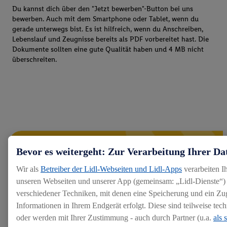
Du kannst dich über den "Jetzt bewerben"-Button bei uns
bewerben. Auch mit dem Smartphone oder Tablet, wenn du
gerade unterwegs bist. Es ist hilfreich, wenn du Anschreiben,
Lebenslauf und Zeugnisse bereits als PDF vorbereitet hast. Die
Dokumente sollten eine gute Qualität haben und 4 MB nicht
überschreiten.
Bevor es weitergeht: Zur Verarbeitung Ihrer Da
Wir als
Betreiber der Lidl-Webseiten und Lidl-Apps
verarbeiten I
unseren Webseiten und unserer App (gemeinsam: „Lidl-Dienste“) 
verschiedener Techniken, mit denen eine Speicherung und ein Zug
Informationen in Ihrem Endgerät erfolgt. Diese sind teilweise te
oder werden mit Ihrer Zustimmung - auch durch Partner (u.a.
als 