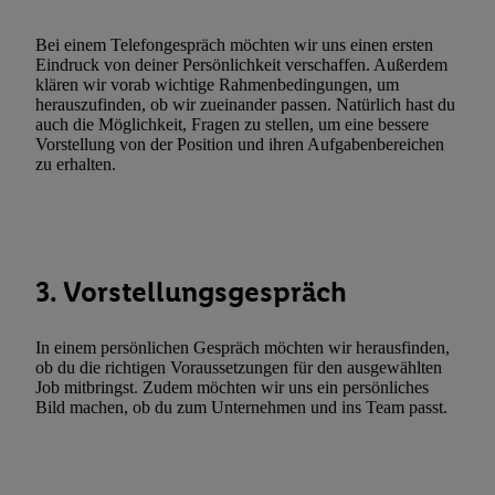
zulassen; das gilt auch für die nachfolgend schlagwortartig bena
Funktionen im Rahmen des Einsatzes des IAB TCF für Werbung
Bei einem Telefongespräch möchten wir uns einen ersten
Erfolgsmessung:
Eindruck von deiner Persönlichkeit verschaffen. Außerdem
klären wir vorab wichtige Rahmenbedingungen, um
Gewährleistung der Sicherheit, Verhinderung und Aufdeckung v
herauszufinden, ob wir zueinander passen. Natürlich hast du
Fehlerbehebung, Bereitstellung und Anzeige von Werbung und In
auch die Möglichkeit, Fragen zu stellen, um eine bessere
Abgleichung und Kombination von Daten aus unterschiedlichen 
Vorstellung von der Position und ihren Aufgabenbereichen
zu erhalten.
Verknüpfung verschiedener Endgeräte, Identifikation von Geräte
automatisch übermittelter Informationen, Messung des Erfolgs vo
Werbekampagnen durch TTD und Nutzung der Telekommunikatio
Utiq-Technologie für digitales Marketing, sowie:
Verwendung genauer Standortdaten. Erstellung von Profilen für 
3. Vorstellungsgespräch
Werbung. Speichern von oder Zugriff auf Informationen auf ei
Entwicklung und Verbesserung der Angebote. Analyse von Zie
In einem persönlichen Gespräch möchten wir herausfinden,
Statistiken oder Kombinationen von Daten aus verschiedenen Q
ob du die richtigen Voraussetzungen für den ausgewählten
Job mitbringst. Zudem möchten wir uns ein persönliches
Verwendung reduzierter Daten zur Auswahl von Werbeanzeige
Bild machen, ob du zum Unternehmen und ins Team passt.
Werbeleistung. Verwendung von Profilen zur Auswahl personali
Werbung.
Liste der Partner (Lieferanten)