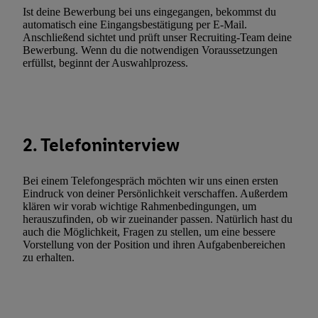
widerrufen - jederzeit auch über
das Datenschutzportal von Utiq
Ist deine Bewerbung bei uns eingegangen, bekommst du
(„consenthub“)
oder über „Anpassen“/„Nutzung der Telekommunik
automatisch eine Eingangsbestätigung per E-Mail.
Anschließend sichtet und prüft unser Recruiting-Team deine
Utiq-Technologie für digitales Marketing“ am unteren Ende diese
Bewerbung. Wenn du die notwendigen Voraussetzungen
(nur für die Lidl-Dienste) widerrufen. Weitere Informationen finde
erfüllst, beginnt der Auswahlprozess.
den
Datenschutzbestimmungen von Utiq
.
Durch einen Klick auf „Ablehnen“ können Sie nur den Einsatz n
Techniken zulassen. Durch einen Klick auf „Zustimmen“ stimmen 
Verarbeitungen zu sämtlichen vorgenannten Zwecken unter Einbi
2. Telefoninterview
genannten Partner zu. Weitere Informationen, auch zur Speicherd
und zu Ihrem Recht, Ihre Einwilligung jederzeit mit Wirkung für 
widerrufen, finden Sie in unseren
Datenschutzbestimmungen
.
Die
Bei einem Telefongespräch möchten wir uns einen ersten
Eindruck von deiner Persönlichkeit verschaffen. Außerdem
Sie hier.
Unter „Anpassen“ können Sie einzelne Verwendungszwe
klären wir vorab wichtige Rahmenbedingungen, um
zulassen; das gilt auch für die nachfolgend schlagwortartig bena
herauszufinden, ob wir zueinander passen. Natürlich hast du
Funktionen im Rahmen des Einsatzes des IAB TCF für Werbung
auch die Möglichkeit, Fragen zu stellen, um eine bessere
Vorstellung von der Position und ihren Aufgabenbereichen
Erfolgsmessung:
zu erhalten.
Gewährleistung der Sicherheit, Verhinderung und Aufdeckung v
Fehlerbehebung, Bereitstellung und Anzeige von Werbung und In
Abgleichung und Kombination von Daten aus unterschiedlichen 
Verknüpfung verschiedener Endgeräte, Identifikation von Geräte