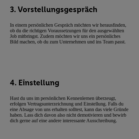
automatisch übermittelter Informationen, Messung des Erfolgs vo
3. Vorstellungsgespräch
Werbekampagnen durch TTD und Nutzung der Telekommunikatio
Utiq-Technologie für digitales Marketing, sowie:
In einem persönlichen Gespräch möchten wir herausfinden,
ob du die richtigen Voraussetzungen für den ausgewählten
Verwendung genauer Standortdaten. Erstellung von Profilen für 
Job mitbringst. Zudem möchten wir uns ein persönliches
Werbung. Speichern von oder Zugriff auf Informationen auf ei
Bild machen, ob du zum Unternehmen und ins Team passt.
Entwicklung und Verbesserung der Angebote. Analyse von Zie
Statistiken oder Kombinationen von Daten aus verschiedenen Q
Verwendung reduzierter Daten zur Auswahl von Werbeanzeige
Werbeleistung. Verwendung von Profilen zur Auswahl personali
Werbung.
4. Einstellung
Liste der Partner (Lieferanten)
Hast du uns im persönlichen Kennenlernen überzeugt,
erfolgen Vertragsunterzeichnung und Einstellung. Falls du
eine Absage von uns erhalten solltest, kann das viele Gründe
haben. Lass dich davon also nicht demotivieren und bewirb
dich gerne auf eine andere interessante Ausschreibung.