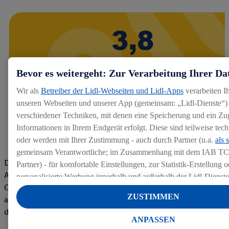
Bevor es weitergeht: Zur Verarbeitung Ihrer Da
Wir als
Betreiber der Lidl-Webseiten und Lidl-Apps
verarbeiten I
unseren Webseiten und unserer App (gemeinsam: „Lidl-Dienste“) 
verschiedener Techniken, mit denen eine Speicherung und ein Zug
Informationen in Ihrem Endgerät erfolgt. Diese sind teilweise te
oder werden mit Ihrer Zustimmung - auch durch Partner (u.a.
als 
gemeinsam Verantwortliche; im Zusammenhang mit dem IAB TC
Die Bewertungen von aktuellen und ehemaligen Mitarbeitern,
Partner) - für komfortable Einstellungen, zur Statistik-Erstellung o
Azubis und externen Bewerbern haben uns zu einer Top
personalisierte Werbung innerhalb und außerhalb der Lidl-Dienst
Company gemacht. Wir freuen uns über unseren guten Score
Datenverarbeitungen für personalisierte Werbung werden durchge
ZUSTIMMEN
auf dem Arbeitgeber-Bewertungsportal kununu.Hier geht's zu
Werbung auszusteuern und um Dritten die Ausspielung von Werb
den Bewertungen
Lidl-Dienste über die Ihnen und Ihren Haushaltsangehörigen zug
ANPASSEN
Endgeräte zu ermöglichen. Sofern Sie Teilnehmer des Lidl Plus-