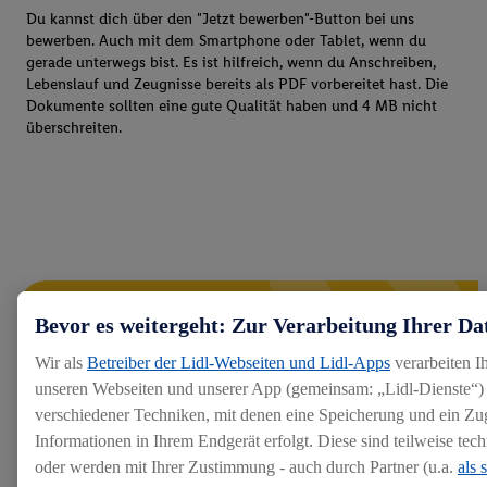
Du kannst dich über den "Jetzt bewerben"-Button bei uns
bewerben. Auch mit dem Smartphone oder Tablet, wenn du
gerade unterwegs bist. Es ist hilfreich, wenn du Anschreiben,
Lebenslauf und Zeugnisse bereits als PDF vorbereitet hast. Die
Dokumente sollten eine gute Qualität haben und 4 MB nicht
überschreiten.
Bevor es weitergeht: Zur Verarbeitung Ihrer Da
Wir als
Betreiber der Lidl-Webseiten und Lidl-Apps
verarbeiten I
unseren Webseiten und unserer App (gemeinsam: „Lidl-Dienste“) 
verschiedener Techniken, mit denen eine Speicherung und ein Zug
Informationen in Ihrem Endgerät erfolgt. Diese sind teilweise te
oder werden mit Ihrer Zustimmung - auch durch Partner (u.a.
als 