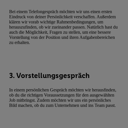
zulassen; das gilt auch für die nachfolgend schlagwortartig bena
Funktionen im Rahmen des Einsatzes des IAB TCF für Werbung
Bei einem Telefongespräch möchten wir uns einen ersten
Erfolgsmessung:
Eindruck von deiner Persönlichkeit verschaffen. Außerdem
klären wir vorab wichtige Rahmenbedingungen, um
Gewährleistung der Sicherheit, Verhinderung und Aufdeckung v
herauszufinden, ob wir zueinander passen. Natürlich hast du
Fehlerbehebung, Bereitstellung und Anzeige von Werbung und In
auch die Möglichkeit, Fragen zu stellen, um eine bessere
Abgleichung und Kombination von Daten aus unterschiedlichen 
Vorstellung von der Position und ihren Aufgabenbereichen
zu erhalten.
Verknüpfung verschiedener Endgeräte, Identifikation von Geräte
automatisch übermittelter Informationen, Messung des Erfolgs vo
Werbekampagnen durch TTD und Nutzung der Telekommunikatio
Utiq-Technologie für digitales Marketing, sowie:
Verwendung genauer Standortdaten. Erstellung von Profilen für 
3. Vorstellungsgespräch
Werbung. Speichern von oder Zugriff auf Informationen auf ei
Entwicklung und Verbesserung der Angebote. Analyse von Zie
In einem persönlichen Gespräch möchten wir herausfinden,
Statistiken oder Kombinationen von Daten aus verschiedenen Q
ob du die richtigen Voraussetzungen für den ausgewählten
Job mitbringst. Zudem möchten wir uns ein persönliches
Verwendung reduzierter Daten zur Auswahl von Werbeanzeige
Bild machen, ob du zum Unternehmen und ins Team passt.
Werbeleistung. Verwendung von Profilen zur Auswahl personali
Werbung.
Liste der Partner (Lieferanten)