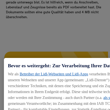
gerade unterwegs bist. Es ist hilfreich, wenn du Anschreiben,
Lebenslauf und Zeugnisse bereits als PDF vorbereitet hast. Die
Dokumente sollten eine gute Qualität haben und 4 MB nicht
überschreiten.
Bevor es weitergeht: Zur Verarbeitung Ihrer Da
Wir als
Betreiber der Lidl-Webseiten und Lidl-Apps
verarbeiten I
unseren Webseiten und unserer App (gemeinsam: „Lidl-Dienste“) 
verschiedener Techniken, mit denen eine Speicherung und ein Zug
Informationen in Ihrem Endgerät erfolgt. Diese sind teilweise te
oder werden mit Ihrer Zustimmung - auch durch Partner (u.a.
als 
gemeinsam Verantwortliche; im Zusammenhang mit dem IAB TC
Partner) - für komfortable Einstellungen, zur Statistik-Erstellung o