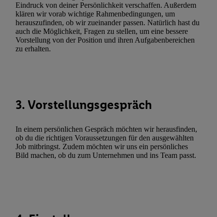
Eindruck von deiner Persönlichkeit verschaffen. Außerdem
Erfolgsmessung:
klären wir vorab wichtige Rahmenbedingungen, um
Gewährleistung der Sicherheit, Verhinderung und Aufdeckung v
herauszufinden, ob wir zueinander passen. Natürlich hast du
auch die Möglichkeit, Fragen zu stellen, um eine bessere
Fehlerbehebung, Bereitstellung und Anzeige von Werbung und In
Vorstellung von der Position und ihren Aufgabenbereichen
Abgleichung und Kombination von Daten aus unterschiedlichen 
zu erhalten.
Verknüpfung verschiedener Endgeräte, Identifikation von Geräte
automatisch übermittelter Informationen, Messung des Erfolgs vo
Werbekampagnen durch TTD und Nutzung der Telekommunikatio
Utiq-Technologie für digitales Marketing, sowie:
3. Vorstellungsgespräch
Verwendung genauer Standortdaten. Erstellung von Profilen für 
Werbung. Speichern von oder Zugriff auf Informationen auf ei
In einem persönlichen Gespräch möchten wir herausfinden,
Entwicklung und Verbesserung der Angebote. Analyse von Zie
ob du die richtigen Voraussetzungen für den ausgewählten
Statistiken oder Kombinationen von Daten aus verschiedenen Q
Job mitbringst. Zudem möchten wir uns ein persönliches
Verwendung reduzierter Daten zur Auswahl von Werbeanzeige
Bild machen, ob du zum Unternehmen und ins Team passt.
Werbeleistung. Verwendung von Profilen zur Auswahl personali
Werbung.
Liste der Partner (Lieferanten)