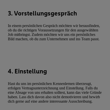
Werbekampagnen durch TTD und Nutzung der Telekommunikatio
Utiq-Technologie für digitales Marketing, sowie:
3. Vorstellungsgespräch
Verwendung genauer Standortdaten. Erstellung von Profilen für 
Werbung. Speichern von oder Zugriff auf Informationen auf ei
In einem persönlichen Gespräch möchten wir herausfinden,
Entwicklung und Verbesserung der Angebote. Analyse von Zie
ob du die richtigen Voraussetzungen für den ausgewählten
Job mitbringst. Zudem möchten wir uns ein persönliches
Statistiken oder Kombinationen von Daten aus verschiedenen Q
Bild machen, ob du zum Unternehmen und ins Team passt.
Verwendung reduzierter Daten zur Auswahl von Werbeanzeige
Werbeleistung. Verwendung von Profilen zur Auswahl personali
Werbung.
Liste der Partner (Lieferanten)
4. Einstellung
Hast du uns im persönlichen Kennenlernen überzeugt,
erfolgen Vertragsunterzeichnung und Einstellung. Falls du
eine Absage von uns erhalten solltest, kann das viele Gründe
haben. Lass dich davon also nicht demotivieren und bewirb
dich gerne auf eine andere interessante Ausschreibung.