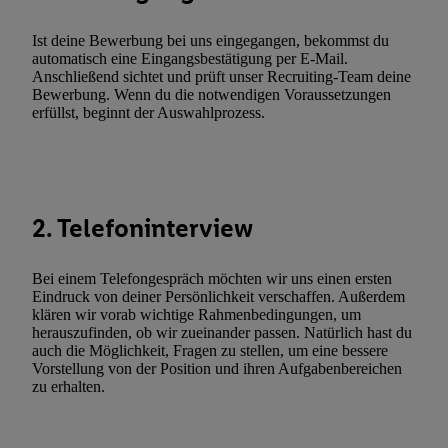
(„consenthub“)
oder über „Anpassen“/„Nutzung der Telekommunik
Utiq-Technologie für digitales Marketing“ am unteren Ende diese
Ist deine Bewerbung bei uns eingegangen, bekommst du
(nur für die Lidl-Dienste) widerrufen. Weitere Informationen finde
automatisch eine Eingangsbestätigung per E-Mail.
Anschließend sichtet und prüft unser Recruiting-Team deine
den
Datenschutzbestimmungen von Utiq
.
Bewerbung. Wenn du die notwendigen Voraussetzungen
Durch einen Klick auf „Ablehnen“ können Sie nur den Einsatz n
erfüllst, beginnt der Auswahlprozess.
Techniken zulassen. Durch einen Klick auf „Zustimmen“ stimmen 
Verarbeitungen zu sämtlichen vorgenannten Zwecken unter Einbi
genannten Partner zu. Weitere Informationen, auch zur Speicherd
und zu Ihrem Recht, Ihre Einwilligung jederzeit mit Wirkung für 
2. Telefoninterview
widerrufen, finden Sie in unseren
Datenschutzbestimmungen
.
Die
Sie hier.
Unter „Anpassen“ können Sie einzelne Verwendungszwe
zulassen; das gilt auch für die nachfolgend schlagwortartig bena
Bei einem Telefongespräch möchten wir uns einen ersten
Funktionen im Rahmen des Einsatzes des IAB TCF für Werbung
Eindruck von deiner Persönlichkeit verschaffen. Außerdem
klären wir vorab wichtige Rahmenbedingungen, um
Erfolgsmessung:
herauszufinden, ob wir zueinander passen. Natürlich hast du
Gewährleistung der Sicherheit, Verhinderung und Aufdeckung v
auch die Möglichkeit, Fragen zu stellen, um eine bessere
Fehlerbehebung, Bereitstellung und Anzeige von Werbung und In
Vorstellung von der Position und ihren Aufgabenbereichen
zu erhalten.
Abgleichung und Kombination von Daten aus unterschiedlichen 
Verknüpfung verschiedener Endgeräte, Identifikation von Geräte
automatisch übermittelter Informationen, Messung des Erfolgs vo