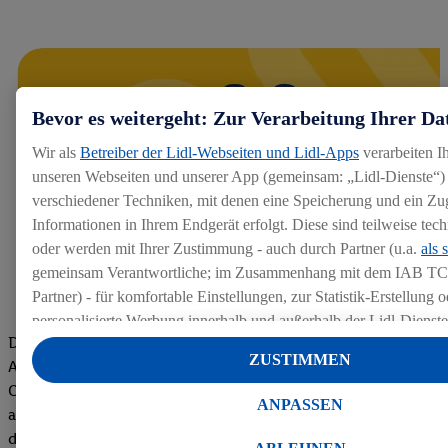
Bevor es weitergeht: Zur Verarbeitung Ihrer Da
Wir als
Betreiber der Lidl-Webseiten und Lidl-Apps
verarbeiten I
unseren Webseiten und unserer App (gemeinsam: „Lidl-Dienste“) 
verschiedener Techniken, mit denen eine Speicherung und ein Zug
Informationen in Ihrem Endgerät erfolgt. Diese sind teilweise te
oder werden mit Ihrer Zustimmung - auch durch Partner (u.a.
als 
gemeinsam Verantwortliche; im Zusammenhang mit dem IAB TC
Partner) - für komfortable Einstellungen, zur Statistik-Erstellung o
personalisierte Werbung innerhalb und außerhalb der Lidl-Dienst
Die Bewertungen von aktuellen und ehemaligen Mitarbeitern,
Datenverarbeitungen für personalisierte Werbung werden durchge
ZUSTIMMEN
Azubis und externen Bewerbern haben uns zu einer Top
Werbung auszusteuern und um Dritten die Ausspielung von Werb
Company gemacht. Wir freuen uns über unseren guten Score
Lidl-Dienste über die Ihnen und Ihren Haushaltsangehörigen zug
ANPASSEN
auf dem Arbeitgeber-Bewertungsportal kununu.Hier geht's zu
Endgeräte zu ermöglichen. Sofern Sie Teilnehmer des Lidl Plus-
den Bewertungen
werden für diese Zwecke auch Daten aus Ihrem Filial-Kaufverhalte