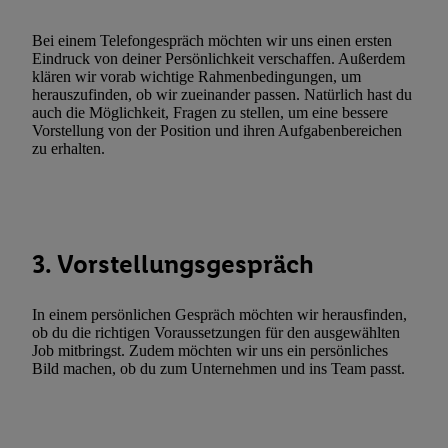
zulassen; das gilt auch für die nachfolgend schlagwortartig bena
Funktionen im Rahmen des Einsatzes des IAB TCF für Werbung
Bei einem Telefongespräch möchten wir uns einen ersten
Erfolgsmessung:
Eindruck von deiner Persönlichkeit verschaffen. Außerdem
klären wir vorab wichtige Rahmenbedingungen, um
Gewährleistung der Sicherheit, Verhinderung und Aufdeckung v
herauszufinden, ob wir zueinander passen. Natürlich hast du
Fehlerbehebung, Bereitstellung und Anzeige von Werbung und In
auch die Möglichkeit, Fragen zu stellen, um eine bessere
Abgleichung und Kombination von Daten aus unterschiedlichen 
Vorstellung von der Position und ihren Aufgabenbereichen
zu erhalten.
Verknüpfung verschiedener Endgeräte, Identifikation von Geräte
automatisch übermittelter Informationen, Messung des Erfolgs vo
Werbekampagnen durch TTD und Nutzung der Telekommunikatio
Utiq-Technologie für digitales Marketing, sowie:
Verwendung genauer Standortdaten. Erstellung von Profilen für 
3. Vorstellungsgespräch
Werbung. Speichern von oder Zugriff auf Informationen auf ei
Entwicklung und Verbesserung der Angebote. Analyse von Zie
In einem persönlichen Gespräch möchten wir herausfinden,
Statistiken oder Kombinationen von Daten aus verschiedenen Q
ob du die richtigen Voraussetzungen für den ausgewählten
Job mitbringst. Zudem möchten wir uns ein persönliches
Verwendung reduzierter Daten zur Auswahl von Werbeanzeige
Bild machen, ob du zum Unternehmen und ins Team passt.
Werbeleistung. Verwendung von Profilen zur Auswahl personali
Werbung.
Liste der Partner (Lieferanten)