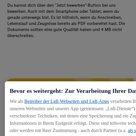
Du kannst dich über den "Jetzt bewerben"-Button bei uns
bewerben. Auch mit dem Smartphone oder Tablet, wenn du
gerade unterwegs bist. Es ist hilfreich, wenn du Anschreiben,
Lebenslauf und Zeugnisse bereits als PDF vorbereitet hast. Die
Dokumente sollten eine gute Qualität haben und 4 MB nicht
überschreiten.
Bevor es weitergeht: Zur Verarbeitung Ihrer Da
Wir als
Betreiber der Lidl-Webseiten und Lidl-Apps
verarbeiten I
unseren Webseiten und unserer App (gemeinsam: „Lidl-Dienste“) 
verschiedener Techniken, mit denen eine Speicherung und ein Zug
Informationen in Ihrem Endgerät erfolgt. Diese sind teilweise te
oder werden mit Ihrer Zustimmung - auch durch Partner (u.a.
als 