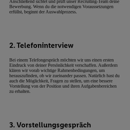
Anschließend sichtet und prüft unser Recruiting-Team deine
(nur für die Lidl-Dienste) widerrufen. Weitere Informationen finde
Bewerbung. Wenn du die notwendigen Voraussetzungen
den
Datenschutzbestimmungen von Utiq
.
erfüllst, beginnt der Auswahlprozess.
Durch einen Klick auf „Ablehnen“ können Sie nur den Einsatz n
Techniken zulassen. Durch einen Klick auf „Zustimmen“ stimmen 
Verarbeitungen zu sämtlichen vorgenannten Zwecken unter Einbi
genannten Partner zu. Weitere Informationen, auch zur Speicherd
2. Telefoninterview
und zu Ihrem Recht, Ihre Einwilligung jederzeit mit Wirkung für 
widerrufen, finden Sie in unseren
Datenschutzbestimmungen
.
Die
Sie hier.
Unter „Anpassen“ können Sie einzelne Verwendungszwe
Bei einem Telefongespräch möchten wir uns einen ersten
zulassen; das gilt auch für die nachfolgend schlagwortartig bena
Eindruck von deiner Persönlichkeit verschaffen. Außerdem
klären wir vorab wichtige Rahmenbedingungen, um
Funktionen im Rahmen des Einsatzes des IAB TCF für Werbung
herauszufinden, ob wir zueinander passen. Natürlich hast du
Erfolgsmessung:
auch die Möglichkeit, Fragen zu stellen, um eine bessere
Gewährleistung der Sicherheit, Verhinderung und Aufdeckung v
Vorstellung von der Position und ihren Aufgabenbereichen
zu erhalten.
Fehlerbehebung, Bereitstellung und Anzeige von Werbung und In
Abgleichung und Kombination von Daten aus unterschiedlichen 
Verknüpfung verschiedener Endgeräte, Identifikation von Geräte
automatisch übermittelter Informationen, Messung des Erfolgs vo
Werbekampagnen durch TTD und Nutzung der Telekommunikatio
3. Vorstellungsgespräch
Utiq-Technologie für digitales Marketing, sowie: