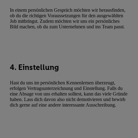
Verwendung genauer Standortdaten. Erstellung von Profilen für 
In einem persönlichen Gespräch möchten wir herausfinden,
Werbung. Speichern von oder Zugriff auf Informationen auf ei
ob du die richtigen Voraussetzungen für den ausgewählten
Job mitbringst. Zudem möchten wir uns ein persönliches
Entwicklung und Verbesserung der Angebote. Analyse von Zie
Bild machen, ob du zum Unternehmen und ins Team passt.
Statistiken oder Kombinationen von Daten aus verschiedenen Q
Verwendung reduzierter Daten zur Auswahl von Werbeanzeige
Werbeleistung. Verwendung von Profilen zur Auswahl personali
Werbung.
Liste der Partner (Lieferanten)
4. Einstellung
Hast du uns im persönlichen Kennenlernen überzeugt,
erfolgen Vertragsunterzeichnung und Einstellung. Falls du
eine Absage von uns erhalten solltest, kann das viele Gründe
haben. Lass dich davon also nicht demotivieren und bewirb
dich gerne auf eine andere interessante Ausschreibung.