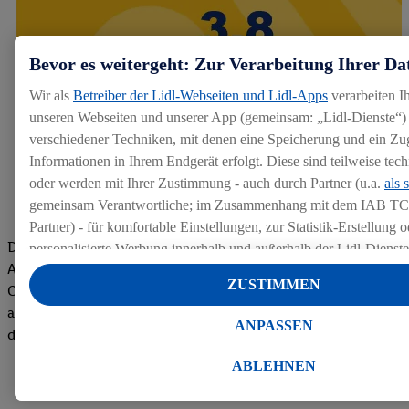
Bevor es weitergeht: Zur Verarbeitung Ihrer Da
Wir als
Betreiber der Lidl-Webseiten und Lidl-Apps
verarbeiten I
unseren Webseiten und unserer App (gemeinsam: „Lidl-Dienste“) 
verschiedener Techniken, mit denen eine Speicherung und ein Zug
Informationen in Ihrem Endgerät erfolgt. Diese sind teilweise te
oder werden mit Ihrer Zustimmung - auch durch Partner (u.a.
als 
gemeinsam Verantwortliche; im Zusammenhang mit dem IAB TC
Partner) - für komfortable Einstellungen, zur Statistik-Erstellung o
Die Bewertungen von aktuellen und ehemaligen Mitarbeitern,
personalisierte Werbung innerhalb und außerhalb der Lidl-Dienst
Azubis und externen Bewerbern haben uns zu einer Top
Datenverarbeitungen für personalisierte Werbung werden durchge
ZUSTIMMEN
Company gemacht. Wir freuen uns über unseren guten Score
Werbung auszusteuern und um Dritten die Ausspielung von Werb
auf dem Arbeitgeber-Bewertungsportal kununu.Hier geht's zu
Lidl-Dienste über die Ihnen und Ihren Haushaltsangehörigen zug
ANPASSEN
den Bewertungen
Endgeräte zu ermöglichen. Sofern Sie Teilnehmer des Lidl Plus-
werden für diese Zwecke auch Daten aus Ihrem Filial-Kaufverhalte
ABLEHNEN
Zudem werden einem der o.g. Partner Daten über Ihr Kaufverhalte
Diensten zur Verfügung gestellt, damit dieser als
eigenständig Ver