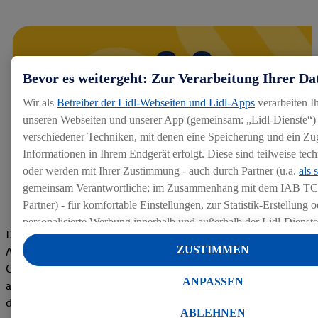
Bevor es weitergeht: Zur Verarbeitung Ihrer Da
Wir als
Betreiber der Lidl-Webseiten und Lidl-Apps
verarbeiten I
unseren Webseiten und unserer App (gemeinsam: „Lidl-Dienste“) 
verschiedener Techniken, mit denen eine Speicherung und ein Zug
Informationen in Ihrem Endgerät erfolgt. Diese sind teilweise te
oder werden mit Ihrer Zustimmung - auch durch Partner (u.a.
als 
gemeinsam Verantwortliche; im Zusammenhang mit dem IAB TC
Partner) - für komfortable Einstellungen, zur Statistik-Erstellung o
personalisierte Werbung innerhalb und außerhalb der Lidl-Dienst
Die Bewertungen von aktuellen und ehemaligen Mitarbeitern,
Datenverarbeitungen für personalisierte Werbung werden durchge
ZUSTIMMEN
Azubis und externen Bewerbern haben uns zu einer Top
Werbung auszusteuern und um Dritten die Ausspielung von Werb
Company gemacht. Wir freuen uns über unseren guten Score
Lidl-Dienste über die Ihnen und Ihren Haushaltsangehörigen zug
ANPASSEN
auf dem Arbeitgeber-Bewertungsportal kununu.Hier geht's zu
Endgeräte zu ermöglichen. Sofern Sie Teilnehmer des Lidl Plus-
den Bewertungen
werden für diese Zwecke auch Daten aus Ihrem Filial-Kaufverhalte
ABLEHNEN