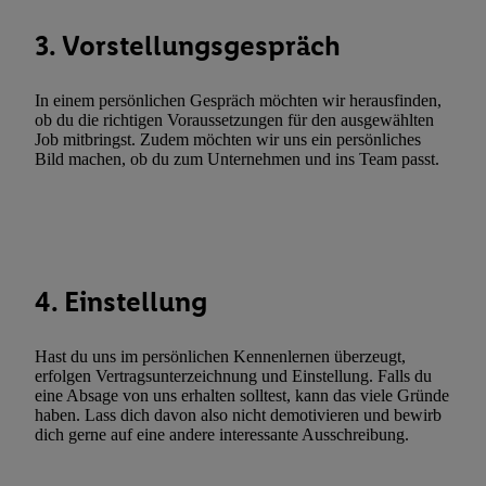
Werbekampagnen durch TTD und Nutzung der Telekommunikatio
Utiq-Technologie für digitales Marketing, sowie:
3. Vorstellungsgespräch
Verwendung genauer Standortdaten. Erstellung von Profilen für 
Werbung. Speichern von oder Zugriff auf Informationen auf ei
In einem persönlichen Gespräch möchten wir herausfinden,
ob du die richtigen Voraussetzungen für den ausgewählten
Entwicklung und Verbesserung der Angebote. Analyse von Zie
Job mitbringst. Zudem möchten wir uns ein persönliches
Statistiken oder Kombinationen von Daten aus verschiedenen Q
Bild machen, ob du zum Unternehmen und ins Team passt.
Verwendung reduzierter Daten zur Auswahl von Werbeanzeige
Werbeleistung. Verwendung von Profilen zur Auswahl personali
Werbung.
Liste der Partner (Lieferanten)
4. Einstellung
Hast du uns im persönlichen Kennenlernen überzeugt,
erfolgen Vertragsunterzeichnung und Einstellung. Falls du
eine Absage von uns erhalten solltest, kann das viele Gründe
haben. Lass dich davon also nicht demotivieren und bewirb
dich gerne auf eine andere interessante Ausschreibung.