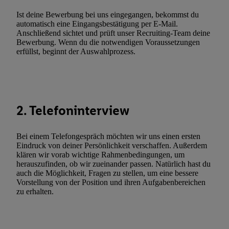
(„consenthub“)
oder über „Anpassen“/„Nutzung der Telekommunik
Utiq-Technologie für digitales Marketing“ am unteren Ende diese
Ist deine Bewerbung bei uns eingegangen, bekommst du
automatisch eine Eingangsbestätigung per E-Mail.
(nur für die Lidl-Dienste) widerrufen. Weitere Informationen finde
Anschließend sichtet und prüft unser Recruiting-Team deine
den
Datenschutzbestimmungen von Utiq
.
Bewerbung. Wenn du die notwendigen Voraussetzungen
Durch einen Klick auf „Ablehnen“ können Sie nur den Einsatz n
erfüllst, beginnt der Auswahlprozess.
Techniken zulassen. Durch einen Klick auf „Zustimmen“ stimmen 
Verarbeitungen zu sämtlichen vorgenannten Zwecken unter Einbi
genannten Partner zu. Weitere Informationen, auch zur Speicherd
und zu Ihrem Recht, Ihre Einwilligung jederzeit mit Wirkung für 
2. Telefoninterview
widerrufen, finden Sie in unseren
Datenschutzbestimmungen
.
Die
Sie hier.
Unter „Anpassen“ können Sie einzelne Verwendungszwe
zulassen; das gilt auch für die nachfolgend schlagwortartig bena
Bei einem Telefongespräch möchten wir uns einen ersten
Eindruck von deiner Persönlichkeit verschaffen. Außerdem
Funktionen im Rahmen des Einsatzes des IAB TCF für Werbung
klären wir vorab wichtige Rahmenbedingungen, um
Erfolgsmessung:
herauszufinden, ob wir zueinander passen. Natürlich hast du
Gewährleistung der Sicherheit, Verhinderung und Aufdeckung v
auch die Möglichkeit, Fragen zu stellen, um eine bessere
Vorstellung von der Position und ihren Aufgabenbereichen
Fehlerbehebung, Bereitstellung und Anzeige von Werbung und In
zu erhalten.
Abgleichung und Kombination von Daten aus unterschiedlichen 
Verknüpfung verschiedener Endgeräte, Identifikation von Geräte
automatisch übermittelter Informationen, Messung des Erfolgs vo