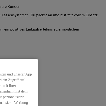
nsere Kunden
Kassensystemen: Du packst an und bist mit vollem Einsatz
um ein positives Einkaufserlebnis zu ermöglichen
eiten und unserer App
 ein Zugriff auf
n mit Ihrer
ammenhang mit dem
r personalisierte
nalisierte Werbung