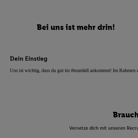
Datenschutzbestimmu
Verwendungszwecke ode
und Funktionen im Ra
Gewährleistung der Si
Bei uns ist mehr drin!
Anzeige von Werbung u
Verknüpfung verschiede
Messung des Erfolgs 
Technologie für digita
Dein Einstieg
Verwendung genauer
oder Zugriff auf I
Uns ist wichtig, dass du gut im #teamlidl ankommst! Im Rahmen dei
von Zielgruppen d
reduzierter Daten
zur Auswahl person
Liste der Partn
Brauch
Vernetze dich mit unseren Recru