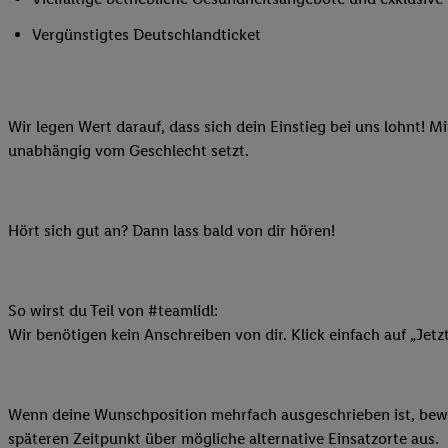
Ihnen personalisierte
Vergünstigtes Deutschlandticket
auch Ihre in einen Ha
Zudem erlauben Sie u
Technologie in den Lid
Sie verfügbar ist. Wenn
Wir legen Wert darauf, dass sich dein Einstieg bei uns lohnt! M
Adresse und einer Kun
unabhängig vom Geschlecht setzt.
werden diese Kennung 
Lidl-Diensten zu erfas
werden, die von Dritte
Hört sich gut an? Dann lass bald von dir hören!
können Ihre Einwilligu
Möglichkeit, Ihre Einw
(„consenthub“)
oder üb
Marketing“ am unteren 
So wirst du Teil von #teamlidl:
finden Sie in den
Date
Wir benötigen kein Anschreiben von dir. Klick einfach auf „Jetz
Durch einen Klick auf
Klick auf „Zustimmen“
sämtlicher genannten P
Wenn deine Wunschposition mehrfach ausgeschrieben ist, bewir
Ihre Einwilligung jede
späteren Zeitpunkt über mögliche alternative Einsatzorte aus.