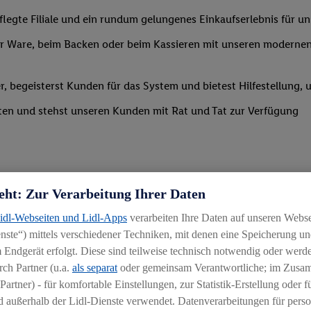
legte Filiale und ein rundum gelungenes Einkaufserlebnis für u
 Ware, beim Backen oder beim Kassieren mit unseren modernen 
r, begeisterst Kunden für das System und bietest Hilfestellung, 
ten und stehst unseren Kunden mit Rat und Tat zur Verfügung
eht: Zur Verarbeitung Ihrer Daten
Lidl-Webseiten und Lidl-Apps
verarbeiten Ihre Daten auf unseren Webs
ste“) mittels verschiedener Techniken, mit denen eine Speicherung und
uereinsteiger
 Endgerät erfolgt. Diese sind teilweise technisch notwendig oder werde
igkeit an wechselnde Aufgaben
ch Partner (u.a.
als separat
oder gemeinsam Verantwortliche; im Zus
Partner) - für komfortable Einstellungen, zur Statistik-Erstellung oder fü
chen
 außerhalb der Lidl-Dienste verwendet. Datenverarbeitungen für perso