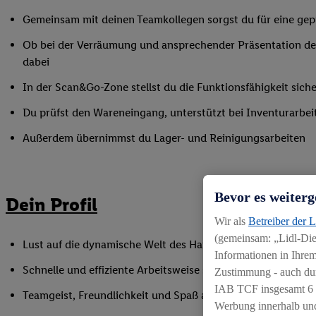
Gemeinsam mit deinen Teamkollegen sorgst du für eine gepf
Ob bei der Verräumung und ansprechender Präsentation der
dabei
In der Scan&Go-Zone stellst du die Funktionsfähigkeit siche
Du prüfst den Wareneingang, unterstützt bei Inventurarbei
Außerdem übernimmst du Lager- und Reinigungsarbeiten
Bevor es weiterg
Dein Profil
Wir als
Betreiber der 
(gemeinsam: „Lidl-Dien
Lust auf die dynamische Welt des Handels, gerne auch als Q
Informationen in Ihrem
Schnelle und effiziente Arbeitsweise sowie Anpassungsfäh
Zustimmung - auch dur
IAB TCF insgesamt
6
Teamgeist, Freundlichkeit und Spaß am Umgang mit Mens
Werbung innerhalb und