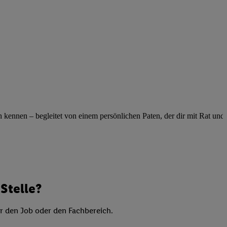
elne
ig benannten Zwecke
g, Bereitstellung und
dlichen Quellen,
telter Informationen,
-basierten Utiq-
 Speichern von
ngebote. Analyse
ennen – begleitet von einem persönlichen Paten, der dir mit Rat und Ta
ellen. Verwendung
ung von Profilen
Stelle?
er den Job oder den Fachbereich.