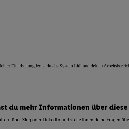
ngen
.
Die Impressen finden Sie hier.
Unter „Anpassen“ können Sie einz
r Partner zulassen; das gilt auch für die nachfolgend schlagwortart
hmen des Einsatzes des IAB TCF für Werbung und Erfolgsmessung:
cherheit, Verhinderung und Aufdeckung von Betrug und Fehlerbehebun
nd Inhalten, Abgleichung und Kombination von Daten aus unterschie
ner Endgeräte, Identifikation von Geräten anhand automatisch übermit
von Werbekampagnen durch TTD und Nutzung der Telekommunikations
les Marketing, sowie:
 Standortdaten. Erstellung von Profilen für personalisierte Werbung.
nformationen auf einem Endgerät. Entwicklung und Verbesserung der A
ner Einarbeitung lernst du das System Lidl und deinen Arbeitsbereich k
urch Statistiken oder Kombinationen von Daten aus verschiedenen Qu
 zur Auswahl von Werbeanzeigen. Messung der Werbeleistung. Verwend
alisierter Werbung.
er (Lieferanten)
st du mehr Informationen über diese 
itern über Xing oder LinkedIn und stelle ihnen deine Fragen üb