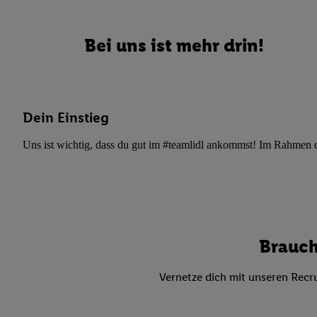
Datenschutzbestimmu
Verwendungszwecke ode
und Funktionen im Ra
Bei uns ist mehr drin!
Gewährleistung der Si
Anzeige von Werbung u
Verknüpfung verschiede
Messung des Erfolgs 
Dein Einstieg
Technologie für digita
Verwendung genauer
Uns ist wichtig, dass du gut im #teamlidl ankommst! Im Rahmen dei
oder Zugriff auf I
von Zielgruppen d
reduzierter Daten
zur Auswahl person
Liste der Partn
Brauch
Vernetze dich mit unseren Recru