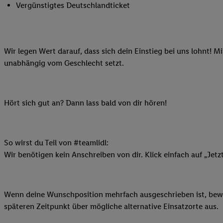
Vergünstigtes Deutschlandticket
Ihnen personalisierte
auch Ihre in einen Ha
Zudem erlauben Sie u
Technologie in den Lid
Wir legen Wert darauf, dass sich dein Einstieg bei uns lohnt! M
Sie verfügbar ist. Wenn
unabhängig vom Geschlecht setzt.
Adresse und einer Kun
werden diese Kennung 
Lidl-Diensten zu erfas
Hört sich gut an? Dann lass bald von dir hören!
werden, die von Dritte
können Ihre Einwilligu
Möglichkeit, Ihre Einw
(„consenthub“)
oder üb
So wirst du Teil von #teamlidl:
Marketing“ am unteren 
Wir benötigen kein Anschreiben von dir. Klick einfach auf „Jetz
finden Sie in den
Date
Durch einen Klick auf
Klick auf „Zustimmen“
Wenn deine Wunschposition mehrfach ausgeschrieben ist, bewir
sämtlicher genannten P
späteren Zeitpunkt über mögliche alternative Einsatzorte aus.
Ihre Einwilligung jede