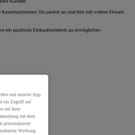
nsere Kunden
Kassensystemen: Du packst an und bist mit vollem Einsatz
um ein positives Einkaufserlebnis zu ermöglichen
eiten und unserer App
 ein Zugriff auf
n mit Ihrer
ammenhang mit dem
r personalisierte
nalisierte Werbung