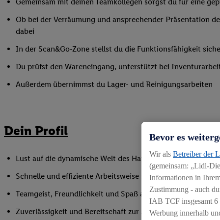
Gemeinsam mit deinen Teamkollegen sorgst du für eine gepf
Ob bei der Verräumung und ansprechender Präsentation der
dabei
In der Scan&Go-Zone stellst du die Funktionsfähigkeit siche
Du prüfst den Wareneingang, unterstützt bei Inventurarbei
Außerdem übernimmst du Lager- und Reinigungsarbeiten
Dein Profil
Bevor es weiterg
Wir als
Betreiber der 
Lust auf die dynamische Welt des Handels, gerne auch als Q
(gemeinsam: „Lidl-Dien
Schnelle und effiziente Arbeitsweise sowie Anpassungsfäh
Informationen in Ihrem
Zustimmung - auch dur
Teamgeist, Freundlichkeit und Spaß am Umgang mit Mens
IAB TCF insgesamt
6
Zuverlässigkeit und Bereitschaft zur Arbeit in flexiblen Sc
Werbung innerhalb und