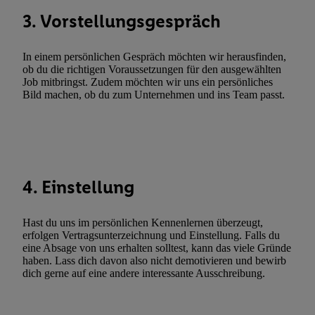
automatisch übermittelter Informationen, Messung des Erfolgs vo
3. Vorstellungsgespräch
Werbekampagnen durch TTD und Nutzung der Telekommunikatio
Utiq-Technologie für digitales Marketing, sowie:
In einem persönlichen Gespräch möchten wir herausfinden,
ob du die richtigen Voraussetzungen für den ausgewählten
Verwendung genauer Standortdaten. Erstellung von Profilen für 
Job mitbringst. Zudem möchten wir uns ein persönliches
Werbung. Speichern von oder Zugriff auf Informationen auf ei
Bild machen, ob du zum Unternehmen und ins Team passt.
Entwicklung und Verbesserung der Angebote. Analyse von Zie
Statistiken oder Kombinationen von Daten aus verschiedenen Q
Verwendung reduzierter Daten zur Auswahl von Werbeanzeige
Werbeleistung. Verwendung von Profilen zur Auswahl personali
Werbung.
4. Einstellung
Liste der Partner (Lieferanten)
Hast du uns im persönlichen Kennenlernen überzeugt,
erfolgen Vertragsunterzeichnung und Einstellung. Falls du
eine Absage von uns erhalten solltest, kann das viele Gründe
haben. Lass dich davon also nicht demotivieren und bewirb
dich gerne auf eine andere interessante Ausschreibung.