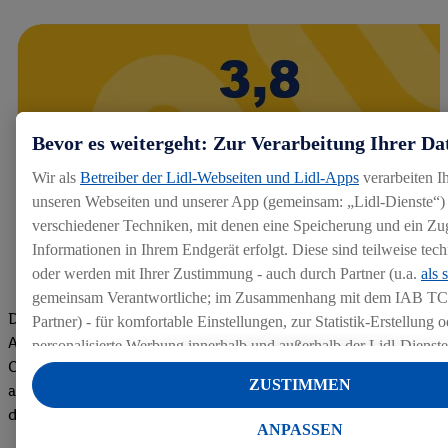
Bevor es weitergeht: Zur Verarbeitung Ihrer Da
Wir als
Betreiber der Lidl-Webseiten und Lidl-Apps
verarbeiten I
unseren Webseiten und unserer App (gemeinsam: „Lidl-Dienste“) 
verschiedener Techniken, mit denen eine Speicherung und ein Zug
Informationen in Ihrem Endgerät erfolgt. Diese sind teilweise te
oder werden mit Ihrer Zustimmung - auch durch Partner (u.a.
als 
gemeinsam Verantwortliche; im Zusammenhang mit dem IAB TC
Die Bewertungen von aktuellen und ehemaligen Mitarbeitern,
Partner) - für komfortable Einstellungen, zur Statistik-Erstellung o
Azubis und externen Bewerbern haben uns zu einer Top
personalisierte Werbung innerhalb und außerhalb der Lidl-Dienst
Company gemacht. Wir freuen uns über unseren guten Score
Datenverarbeitungen für personalisierte Werbung werden durchge
ZUSTIMMEN
auf dem Arbeitgeber-Bewertungsportal kununu.Hier geht's zu
Werbung auszusteuern und um Dritten die Ausspielung von Werb
den Bewertungen
Lidl-Dienste über die Ihnen und Ihren Haushaltsangehörigen zug
ANPASSEN
Endgeräte zu ermöglichen. Sofern Sie Teilnehmer des Lidl Plus-