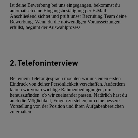
widerrufen - jederzeit auch über
das Datenschutzportal von Utiq
Ist deine Bewerbung bei uns eingegangen, bekommst du
(„consenthub“)
oder über „Anpassen“/„Nutzung der Telekommunik
automatisch eine Eingangsbestätigung per E-Mail.
Anschließend sichtet und prüft unser Recruiting-Team deine
Utiq-Technologie für digitales Marketing“ am unteren Ende diese
Bewerbung. Wenn du die notwendigen Voraussetzungen
(nur für die Lidl-Dienste) widerrufen. Weitere Informationen finde
erfüllst, beginnt der Auswahlprozess.
den
Datenschutzbestimmungen von Utiq
.
Durch einen Klick auf „Ablehnen“ können Sie nur den Einsatz n
Techniken zulassen. Durch einen Klick auf „Zustimmen“ stimmen 
Verarbeitungen zu sämtlichen vorgenannten Zwecken unter Einbi
2. Telefoninterview
genannten Partner zu. Weitere Informationen, auch zur Speicherd
und zu Ihrem Recht, Ihre Einwilligung jederzeit mit Wirkung für 
widerrufen, finden Sie in unseren
Datenschutzbestimmungen
.
Die
Bei einem Telefongespräch möchten wir uns einen ersten
Eindruck von deiner Persönlichkeit verschaffen. Außerdem
Sie hier.
Unter „Anpassen“ können Sie einzelne Verwendungszwe
klären wir vorab wichtige Rahmenbedingungen, um
zulassen; das gilt auch für die nachfolgend schlagwortartig bena
herauszufinden, ob wir zueinander passen. Natürlich hast du
Funktionen im Rahmen des Einsatzes des IAB TCF für Werbung
auch die Möglichkeit, Fragen zu stellen, um eine bessere
Vorstellung von der Position und ihren Aufgabenbereichen
Erfolgsmessung:
zu erhalten.
Gewährleistung der Sicherheit, Verhinderung und Aufdeckung v
Fehlerbehebung, Bereitstellung und Anzeige von Werbung und In
Abgleichung und Kombination von Daten aus unterschiedlichen 
Verknüpfung verschiedener Endgeräte, Identifikation von Geräte