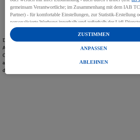
gemeinsam Verantwortliche; im Zusammenhang mit dem IAB TC
Partner) - für komfortable Einstellungen, zur Statistik-Erstellung o
personalisierte Werbung innerhalb und außerhalb der Lidl-Dienst
Datenverarbeitungen für personalisierte Werbung werden durchge
ZUSTIMMEN
Werbung auszusteuern und um Dritten die Ausspielung von Werb
Die Bewertungen von aktuellen und ehemaligen Mitarbeitern,
Lidl-Dienste über die Ihnen und Ihren Haushaltsangehörigen zug
Azubis und externen Bewerbern haben uns zu einer Top
ANPASSEN
Endgeräte zu ermöglichen. Sofern Sie Teilnehmer des Lidl Plus-
Company gemacht. Wir freuen uns über unseren guten Score
werden für diese Zwecke auch Daten aus Ihrem Filial-Kaufverhalte
ABLEHNEN
auf dem Arbeitgeber-Bewertungsportal kununu.Hier geht's zu
Zudem werden einem der o.g. Partner Daten über Ihr Kaufverhalte
den Bewertungen
Diensten zur Verfügung gestellt, damit dieser als
eigenständig Ver
Erfolg von Werbekampagnen seiner Auftraggeber messen kann.
Die Erstellung personalisierter Werbung basiert auf der Generier
Daten von anderen Diensten angereicherten Profilen. Dies umfasst
Zusammenführung von Daten (z.B. über Ihre Nutzung der Lidl-Di
Kaufverhalten in den Lidl-Diensten, Informationen aus Ihrem Ku
Alter oder Geschlecht - sowie Ihre genauen Standortdaten) auch 
Endgeräte und Lidl-Dienste hinweg einschließlich dem Speichern
dem Zugriff auf Informationen auf Ihren Endgeräten zur Erstellu