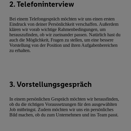
2. Telefoninterview
zulassen; das gilt auch für die nachfolgend schlagwortartig bena
Funktionen im Rahmen des Einsatzes des IAB TCF für Werbung
Bei einem Telefongespräch möchten wir uns einen ersten
Erfolgsmessung:
Eindruck von deiner Persönlichkeit verschaffen. Außerdem
Gewährleistung der Sicherheit, Verhinderung und Aufdeckung v
klären wir vorab wichtige Rahmenbedingungen, um
Fehlerbehebung, Bereitstellung und Anzeige von Werbung und In
herauszufinden, ob wir zueinander passen. Natürlich hast du
auch die Möglichkeit, Fragen zu stellen, um eine bessere
Abgleichung und Kombination von Daten aus unterschiedlichen 
Vorstellung von der Position und ihren Aufgabenbereichen
Verknüpfung verschiedener Endgeräte, Identifikation von Geräte
zu erhalten.
automatisch übermittelter Informationen, Messung des Erfolgs vo
Werbekampagnen durch TTD und Nutzung der Telekommunikatio
Utiq-Technologie für digitales Marketing, sowie:
Verwendung genauer Standortdaten. Erstellung von Profilen für 
3. Vorstellungsgespräch
Werbung. Speichern von oder Zugriff auf Informationen auf ei
Entwicklung und Verbesserung der Angebote. Analyse von Zie
In einem persönlichen Gespräch möchten wir herausfinden,
Statistiken oder Kombinationen von Daten aus verschiedenen Q
ob du die richtigen Voraussetzungen für den ausgewählten
Verwendung reduzierter Daten zur Auswahl von Werbeanzeige
Job mitbringst. Zudem möchten wir uns ein persönliches
Werbeleistung. Verwendung von Profilen zur Auswahl personali
Bild machen, ob du zum Unternehmen und ins Team passt.
Werbung.