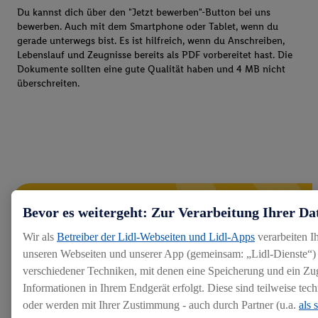
Du kannst dich über den "Jetzt bewerben"-Button bei uns
bewerben. Auch mit dem Smartphone oder Tablet, wenn du
gerade unterwegs bist. Es ist hilfreich, wenn du Anschreiben,
Lebenslauf und Zeugnisse bereits als PDF vorbereitet hast. Die
Dokumente sollten eine gute Qualität haben und 4 MB nicht
überschreiten.
Bevor es weitergeht: Zur Verarbeitung Ihrer Da
Wir als
Betreiber der Lidl-Webseiten und Lidl-Apps
verarbeiten I
unseren Webseiten und unserer App (gemeinsam: „Lidl-Dienste“) 
verschiedener Techniken, mit denen eine Speicherung und ein Zug
Informationen in Ihrem Endgerät erfolgt. Diese sind teilweise te
oder werden mit Ihrer Zustimmung - auch durch Partner (u.a.
als 