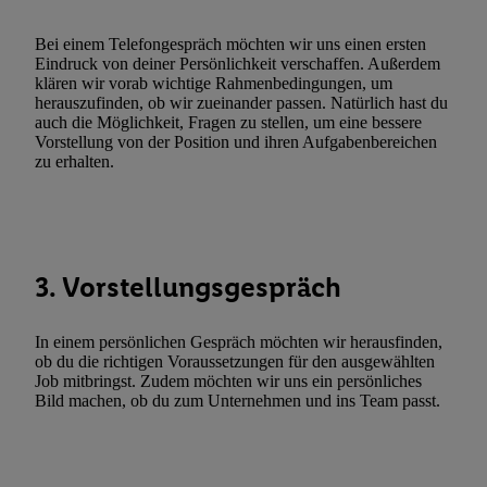
zulassen; das gilt auch für die nachfolgend schlagwortartig bena
Funktionen im Rahmen des Einsatzes des IAB TCF für Werbung
Bei einem Telefongespräch möchten wir uns einen ersten
Erfolgsmessung:
Eindruck von deiner Persönlichkeit verschaffen. Außerdem
klären wir vorab wichtige Rahmenbedingungen, um
Gewährleistung der Sicherheit, Verhinderung und Aufdeckung v
herauszufinden, ob wir zueinander passen. Natürlich hast du
Fehlerbehebung, Bereitstellung und Anzeige von Werbung und In
auch die Möglichkeit, Fragen zu stellen, um eine bessere
Abgleichung und Kombination von Daten aus unterschiedlichen 
Vorstellung von der Position und ihren Aufgabenbereichen
zu erhalten.
Verknüpfung verschiedener Endgeräte, Identifikation von Geräte
automatisch übermittelter Informationen, Messung des Erfolgs vo
Werbekampagnen durch TTD und Nutzung der Telekommunikatio
Utiq-Technologie für digitales Marketing, sowie:
Verwendung genauer Standortdaten. Erstellung von Profilen für 
3. Vorstellungsgespräch
Werbung. Speichern von oder Zugriff auf Informationen auf ei
Entwicklung und Verbesserung der Angebote. Analyse von Zie
In einem persönlichen Gespräch möchten wir herausfinden,
Statistiken oder Kombinationen von Daten aus verschiedenen Q
ob du die richtigen Voraussetzungen für den ausgewählten
Job mitbringst. Zudem möchten wir uns ein persönliches
Verwendung reduzierter Daten zur Auswahl von Werbeanzeige
Bild machen, ob du zum Unternehmen und ins Team passt.
Werbeleistung. Verwendung von Profilen zur Auswahl personali
Werbung.
Liste der Partner (Lieferanten)